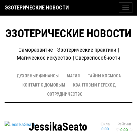
ЭЗОТЕРИЧЕСКИЕ НОВОСТИ
Toggl
navig
ЭЗОТЕРИЧЕСКИЕ НОВОСТИ
Саморазвитие | Эзотерические практики |
Магическое искусство | Сверхспособности
ДУХОВНЫЕ ФИНАНСЫ
МАГИЯ
ТАЙНЫ КОСМОСА
КОНТАКТ С ДОМОВЫМ
КВАНТОВЫЙ ПЕРЕХОД
СОТРУДНИЧЕСТВО
JessikaSeato
Сила
Рейтинг
0.00
0.00