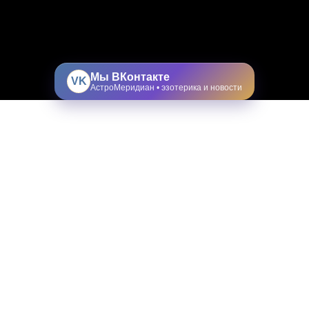
Мы ВКонтакте
VK
АстроМеридиан • эзотерика и новости