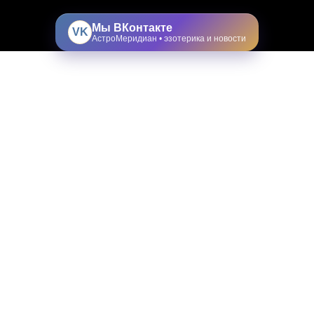
Мы ВКонтакте
VK
АстроМеридиан • эзотерика и новости