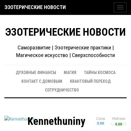
ЭЗОТЕРИЧЕСКИЕ НОВОСТИ
Toggl
navig
ЭЗОТЕРИЧЕСКИЕ НОВОСТИ
Саморазвитие | Эзотерические практики |
Магическое искусство | Сверхспособности
ДУХОВНЫЕ ФИНАНСЫ
МАГИЯ
ТАЙНЫ КОСМОСА
КОНТАКТ С ДОМОВЫМ
КВАНТОВЫЙ ПЕРЕХОД
СОТРУДНИЧЕСТВО
Kennethuniny
Сила
Рейтинг
0.00
0.00