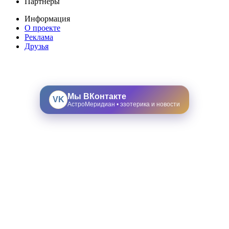
Партнеры
Информация
О проекте
Реклама
Друзья
Мы ВКонтакте
VK
АстроМеридиан • эзотерика и новости