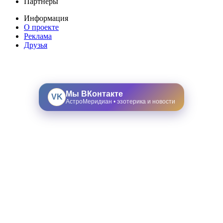
Партнеры
Информация
О проекте
Реклама
Друзья
Мы ВКонтакте
VK
АстроМеридиан • эзотерика и новости