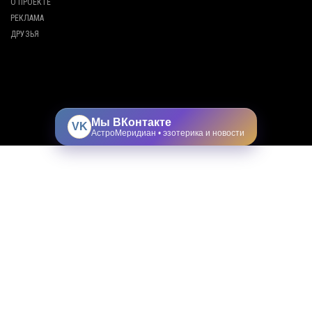
О ПРОЕКТЕ
РЕКЛАМА
ДРУЗЬЯ
Мы ВКонтакте
VK
АстроМеридиан • эзотерика и новости