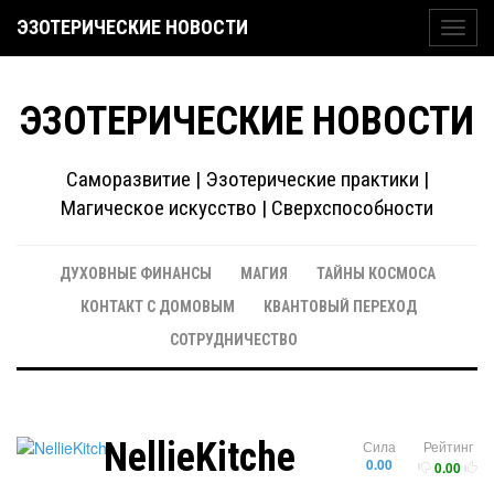
ЭЗОТЕРИЧЕСКИЕ НОВОСТИ
Toggl
navig
ЭЗОТЕРИЧЕСКИЕ НОВОСТИ
Саморазвитие | Эзотерические практики |
Магическое искусство | Сверхспособности
ДУХОВНЫЕ ФИНАНСЫ
МАГИЯ
ТАЙНЫ КОСМОСА
КОНТАКТ С ДОМОВЫМ
КВАНТОВЫЙ ПЕРЕХОД
СОТРУДНИЧЕСТВО
NellieKitche
Сила
Рейтинг
0.00
0.00