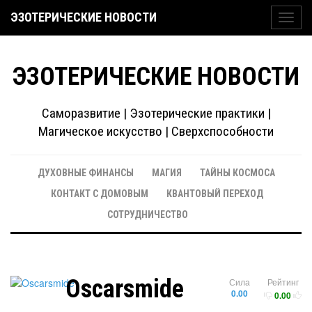
ЭЗОТЕРИЧЕСКИЕ НОВОСТИ
Toggl
navig
ЭЗОТЕРИЧЕСКИЕ НОВОСТИ
Саморазвитие | Эзотерические практики |
Магическое искусство | Сверхспособности
ДУХОВНЫЕ ФИНАНСЫ
МАГИЯ
ТАЙНЫ КОСМОСА
КОНТАКТ С ДОМОВЫМ
КВАНТОВЫЙ ПЕРЕХОД
СОТРУДНИЧЕСТВО
Oscarsmide
Сила
Рейтинг
0.00
0.00