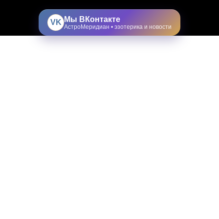
Мы ВКонтакте
VK
АстроМеридиан • эзотерика и новости