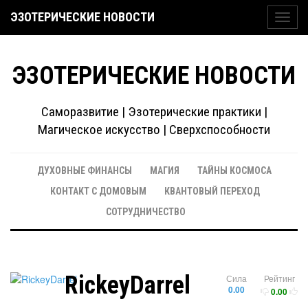
ЭЗОТЕРИЧЕСКИЕ НОВОСТИ
Toggl
navig
ЭЗОТЕРИЧЕСКИЕ НОВОСТИ
Саморазвитие | Эзотерические практики |
Магическое искусство | Сверхспособности
ДУХОВНЫЕ ФИНАНСЫ
МАГИЯ
ТАЙНЫ КОСМОСА
КОНТАКТ С ДОМОВЫМ
КВАНТОВЫЙ ПЕРЕХОД
СОТРУДНИЧЕСТВО
RickeyDarrel
Сила
Рейтинг
0.00
0.00