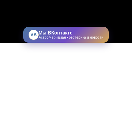
Мы ВКонтакте
VK
АстроМеридиан • эзотерика и новости