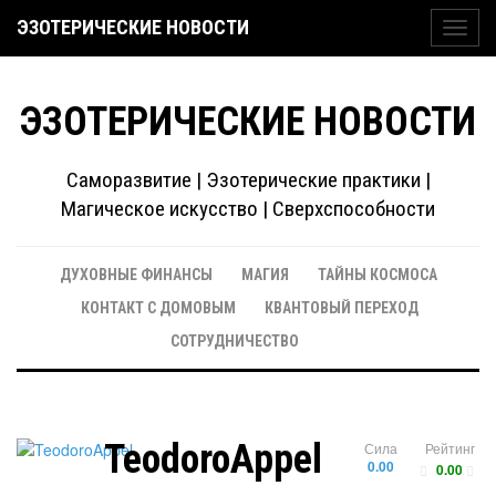
ЭЗОТЕРИЧЕСКИЕ НОВОСТИ
Toggl
navig
ЭЗОТЕРИЧЕСКИЕ НОВОСТИ
Саморазвитие | Эзотерические практики |
Магическое искусство | Сверхспособности
ДУХОВНЫЕ ФИНАНСЫ
МАГИЯ
ТАЙНЫ КОСМОСА
КОНТАКТ С ДОМОВЫМ
КВАНТОВЫЙ ПЕРЕХОД
СОТРУДНИЧЕСТВО
TeodoroAppel
Сила
Рейтинг
0.00
0.00