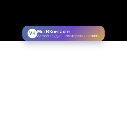
Мы ВКонтакте
VK
АстроМеридиан • эзотерика и новости