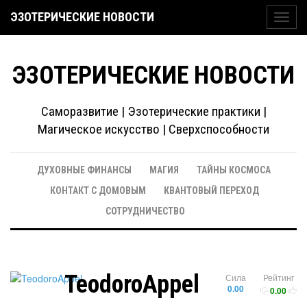
ЭЗОТЕРИЧЕСКИЕ НОВОСТИ
Toggl
navig
ЭЗОТЕРИЧЕСКИЕ НОВОСТИ
Саморазвитие | Эзотерические практики |
Магическое искусство | Сверхспособности
ДУХОВНЫЕ ФИНАНСЫ
МАГИЯ
ТАЙНЫ КОСМОСА
КОНТАКТ С ДОМОВЫМ
КВАНТОВЫЙ ПЕРЕХОД
СОТРУДНИЧЕСТВО
TeodoroAppel
Сила
Рейтинг
0.00
0.00