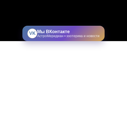
Мы ВКонтакте
VK
АстроМеридиан • эзотерика и новости