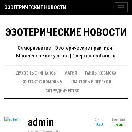
ЭЗОТЕРИЧЕСКИЕ НОВОСТИ
Toggl
navig
ЭЗОТЕРИЧЕСКИЕ НОВОСТИ
Саморазвитие | Эзотерические практики |
Магическое искусство | Сверхспособности
ДУХОВНЫЕ ФИНАНСЫ
МАГИЯ
ТАЙНЫ КОСМОСА
КОНТАКТ С ДОМОВЫМ
КВАНТОВЫЙ ПЕРЕХОД
СОТРУДНИЧЕСТВО
admin
Сила
Рейтинг
0.90
+2.46
EsotericNews.RU