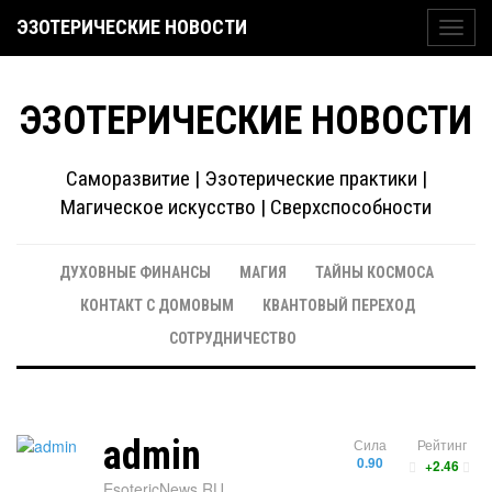
ЭЗОТЕРИЧЕСКИЕ НОВОСТИ
Toggl
navig
ЭЗОТЕРИЧЕСКИЕ НОВОСТИ
Саморазвитие | Эзотерические практики |
Магическое искусство | Сверхспособности
ДУХОВНЫЕ ФИНАНСЫ
МАГИЯ
ТАЙНЫ КОСМОСА
КОНТАКТ С ДОМОВЫМ
КВАНТОВЫЙ ПЕРЕХОД
СОТРУДНИЧЕСТВО
admin
Сила
Рейтинг
0.90
+2.46
EsotericNews.RU