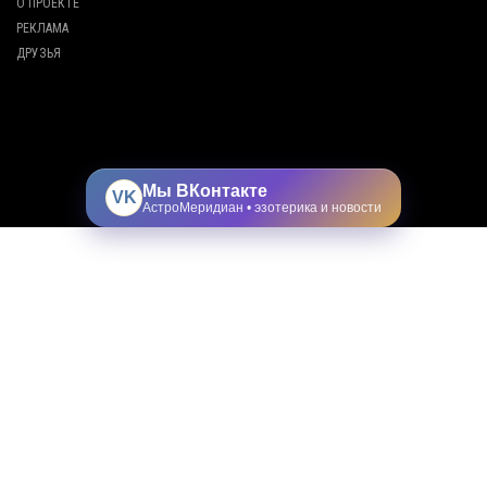
О ПРОЕКТЕ
РЕКЛАМА
ДРУЗЬЯ
Мы ВКонтакте
VK
АстроМеридиан • эзотерика и новости