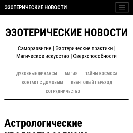
ЭЗОТЕРИЧЕСКИЕ НОВОСТИ
Toggl
navig
ЭЗОТЕРИЧЕСКИЕ НОВОСТИ
Саморазвитие | Эзотерические практики |
Магическое искусство | Сверхспособности
ДУХОВНЫЕ ФИНАНСЫ
МАГИЯ
ТАЙНЫ КОСМОСА
КОНТАКТ С ДОМОВЫМ
КВАНТОВЫЙ ПЕРЕХОД
СОТРУДНИЧЕСТВО
Астрологические