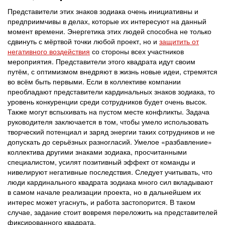
Представители этих знаков зодиака очень инициативны и
предприимчивы в делах, которые их интересуют на данный
момент времени. Энергетика этих людей способна не только
сдвинуть с мёртвой точки любой проект, но и
защитить от
негативного воздействия
со стороны всех участников
мероприятия. Представители этого квадрата идут своим
путём, с оптимизмом внедряют в жизнь новые идеи, стремятся
во всём быть первыми. Если в коллективе компании
преобладают представители кардинальных знаков зодиака, то
уровень конкуренции среди сотрудников будет очень высок.
Также могут вспыхивать на пустом месте конфликты. Задача
руководителя заключается в том, чтобы умело использовать
творческий потенциал и заряд энергии таких сотрудников и не
допускать до серьёзных разногласий. Умелое «разбавление»
коллектива другими знаками зодиака, просчитанными
специалистом, усилят позитивный эффект от команды и
нивелируют негативные последствия. Следует учитывать, что
люди кардинального квадрата зодиака много сил вкладывают
в самом начале реализации проекта, но в дальнейшем их
интерес может угаснуть, и работа застопорится. В таком
случае, задание стоит вовремя переложить на представителей
фиксированного квадрата.