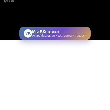
ДРУЗЬЯ
Мы ВКонтакте
VK
АстроМеридиан • эзотерика и новости