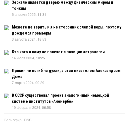
Зеркало является дверью между физическим миром и
тонким
6 апреля 2025, 11:31
Можете не верить и я не сторонник слепой веры, поэтому
дождемся премьеры
3 августа 2024, 18:53
Кто кого и кому не повезет с позиции астрологии
14 июля 2024, 10:25
Пушкин не погиб на дуэли, а стал писателем Александром
Дюма
7 марта 2024, 00:29
В СССР существовал проект аналогичный немецкой
системе институтов «Аненербе»
19 февраля 2024, 06:58
Весь эфир
·
RSS