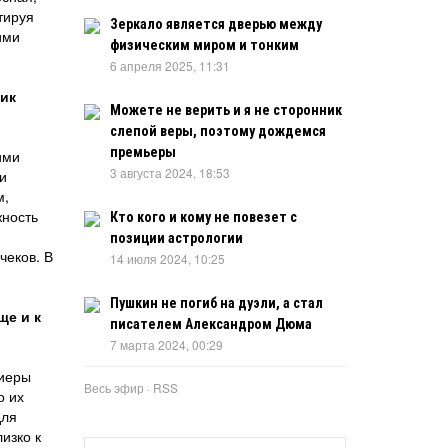
тируя
Зеркало является дверью между
ими
физическим миром и тонким
6 апреля 2025, 11:31
ник
Можете не верить и я не сторонник
слепой веры, поэтому дождемся
премьеры
ими
3 августа 2024, 18:53
и
м,
жность
Кто кого и кому не повезет с
позиции астрологии
чеков. В
14 июля 2024, 10:25
Пушкин не погиб на дуэли, а стал
ще и к
писателем Александром Дюма
7 марта 2024, 00:29
лиеры
Весь эфир
·
RSS
о их
для
изко к