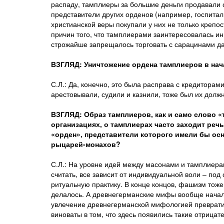
распаду, тамплиеры за большие деньги продавали 
представители других орденов (например, госпитал
христианской веры покупали у них не только крепос
причин того, что тамплиерами заинтересовалась ин
строжайше запрещалось торговать с сарацинами д
ВЗГЛЯД: Уничтожение ордена тамплиеров в нача
С.Л.: Да, конечно, это была расправа с кредитора
арестовывали, судили и казнили, тоже был их долж
ВЗГЛЯД: Образ тамплиеров, как и само слово «
организациях, о тамплиерах часто заходит речь
«орден», представители которого имели бы ос
рыцарей-монахов?
С.Л.: На уровне идей между масонами и тамплиерами
считать, все зависит от индивидуальной воли – п
ритуальную практику. В конце концов, фашизм тоже 
делалось. А древнегерманские мифы вообще начал
увлечение древнегерманской мифологией превратил
виноваты в том, что здесь появились такие отрицат