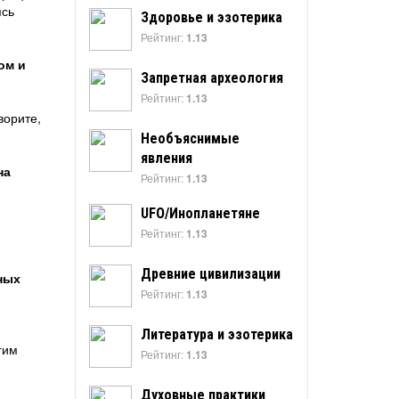
ясь
Здоровье и эзотерика
Рейтинг:
1.13
ом и
Запретная археология
Рейтинг:
1.13
ворите,
Необъяснимые
явления
на
Рейтинг:
1.13
UFO/Инопланетяне
Рейтинг:
1.13
Древние цивилизации
ных
Рейтинг:
1.13
Литература и эзотерика
гим
Рейтинг:
1.13
Духовные практики