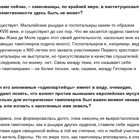
рами сейчас, – самозванцы, по крайней мере, в институциона
еемственности здесь быть не может?
уществует. Мальтийские рыцари и госпитальеры каким-то образом
XVIII веке, и существуют до сих пор. Что же касается ордена тампл
авы Жака де Моле орден этот своей деятельности, насколько мне из
овищах тамплиеров ходило много). Госпитальеров я, например, ви
роченную к 900-летию его захвата участниками Первого крестовог
спитальеры не выступали, но присутствовали в качестве слушателей
ледников, по-моему, нет. Связь между теми, кто называет себя
 тамплиерами – не более тесная, чем, скажем, между Гитлером и
и его анонимные «однопартийцы» имеют в виду, очевидно,
 дают понять, что воюют против нынешних европейских мусу
колько для исторических тамплиеров был важен момент ненав
ь или изгнать с населенных ими земель?
давна, она формировалась долго, пока наконец не выкристаллизов
ников тамплиеры, как и рыцари других орденов, ставили себе задач
ами идеи священной войны в той же степени, что и любой участни
житель Европы. Но по мере того, как тамплиеры втягивались в оп