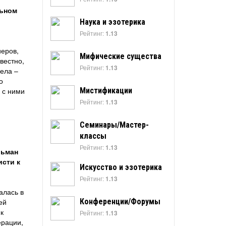
льном
Наука и эзотерика
Рейтинг:
1.13
иеров,
Мифические существа
вестно,
Рейтинг:
1.13
дела –
о
, с ними
Мистификации
Рейтинг:
1.13
Семинары/Мастер-
классы
Рейтинг:
1.13
льман
исти к
Искусство и эзотерика
Рейтинг:
1.13
алась в
ей
Конференции/Форумы
к
Рейтинг:
1.13
ерации,