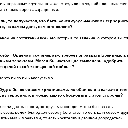
е и церковные идеалы, похоже, отходили на задний план, вытесня
ство тамплиеров с сарацинами.
али, то получается, что быть «антимусульманским» террорист
то, на самом деле, немного нелепо?
деном на протяжении всей его истории, то явление, о котором вы го
себя «Орденом тамплиеров», требует оправдать Брейвика, а 
новыми терактами. Могли бы настоящие тамплиеры одобрить
мя целей некой «священной войны»?
их это было бы недопустимо.
 будто бы не совсем христианами, их обвиняли в каких-то тем
ору террористов можно как-то обосновать с этой стороны?
е вели деятельности, которую мы сегодня могли бы назвать
 своих целей благодаря своему богатству, то есть шли совсем дру
о воинами и монахами, то есть носителями двойной добродетели.