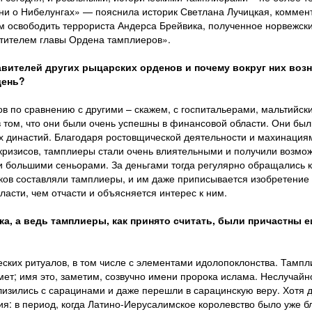
ни о Нибелунгах» — пояснила историк Светлана Лучицкая, коммен
ем освободить террориста Андерса Брейвика, полученное норвежск
стителем главы Ордена тамплиеров».
вителей других рыцарских орденов и почему вокруг них воз
день?
в по сравнению с другими – скажем, с госпитальерами, мальтийск
 том, что они были очень успешны в финансовой области. Они был
х династий. Благодаря ростовщической деятельности и махинация
 кризисов, тамплиеры стали очень влиятельными и получили возмо
 большими сеньорами. За деньгами тогда регулярно обращались к
ов составляли тамплиеры, и им даже приписывается изобретение 
ласти, чем отчасти и объясняется интерес к ним.
а, а ведь тамплиеры, как принято считать, были причастны е
ческих ритуалов, в том числе с элементами идолопоклонства. Тамп
ет; имя это, заметим, созвучно имени пророка ислама. Неслучайн
близились с сарацинами и даже перешли в сарацинскую веру. Хотя 
ия: в период, когда Латино-Иерусалимское королевство было уже бл