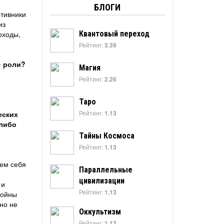
БЛОГИ
отивники
из
оходы,
Квантовый переход
Рейтинг:
3.39
» роли?
Магия
Рейтинг:
2.26
Таро
Рейтинг:
еских
1.13
-либо
Тайны Космоса
Рейтинг:
1.13
кем себя
Параллельные
цивилизации
 и
Рейтинг:
1.13
войны
но не
Оккультизм
Рейтинг:
1.13