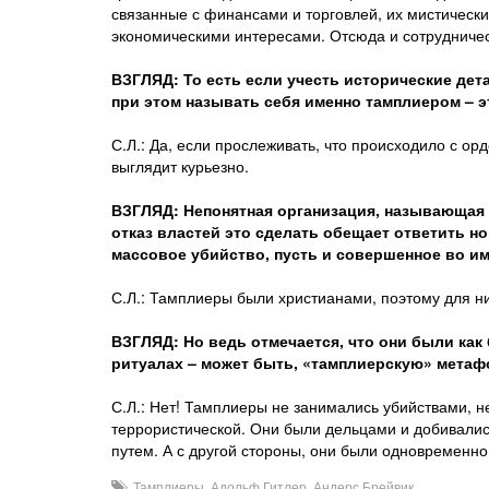
связанные с финансами и торговлей, их мистически
экономическими интересами. Отсюда и сотрудниче
ВЗГЛЯД: То есть если учесть исторические дет
при этом называть себя именно тамплиером – э
С.Л.: Да, если прослеживать, что происходило с ор
выглядит курьезно.
ВЗГЛЯД: Непонятная организация, называющая 
отказ властей это сделать обещает ответить 
массовое убийство, пусть и совершенное во и
С.Л.: Тамплиеры были христианами, поэтому для н
ВЗГЛЯД: Но ведь отмечается, что они были как
ритуалах – может быть, «тамплиерскую» метаф
С.Л.: Нет! Тамплиеры не занимались убийствами, н
террористической. Они были дельцами и добивались
путем. А с другой стороны, они были одновременн
Тамплиеры
,
Адольф Гитлер
,
Андерс Брейвик