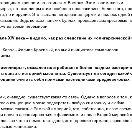
сарацинам крепости на латинском Востоке. Этим занимались и
ьеры), но тамплиеры этим особенно прославились. Более того, пр
ти, но и оружие. Это вызвало негодование церкви и явилось одной 
квизиция. Ведь во всех папских буллах, предварявших крестовые п
аже во время перемирий.
ле XIV века – видимо, как раз следствие их «олигархической
ми. Король Филипп Красивый, по чьей инициативе тамплиеров
ником.
тамплиеры», оказался востребован в более поздних эзотерич
 в связи с историей масонства. Существует ли сегодня какой
нования считать себя прямыми наследниками средневековых
, очевидно, существует какая-то связь. Однако в вопросе о том, 
од свою концепцию можно подверстать любую символику и любую
можно связать с Римской империей, что, собственно, в свое время
и прочно ассоциироваться с фашизмом, и после Второй мировой 
ось во что-то немного стыдное, хотя древние германцы совершен
ельные коннотации.