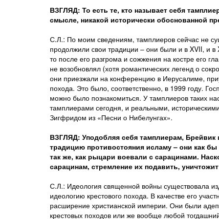
ВЗГЛЯД: То есть те, кто называет себя тамплие
смысле, никакой исторически обоснованной пр
С.Л.: По моим сведениям, тамплиеров сейчас не с
продолжили свои традиции – они были и в XVII, и в 
то после его разгрома и сожжения на костре его гл
не возобновлял (хотя романтических легенд о сокр
они приезжали на конференцию в Иерусалиме, приу
похода. Это было, соответственно, в 1999 году. Го
можно было познакомиться. У тамплиеров таких нас
тамплиерами сегодня, и реальными, историческими
Зигфридом из «Песни о Нибелунгах».
ВЗГЛЯД: Уподобляя себя тамплиерам, Брейвик 
традицию противостояния исламу – они как бы
так же, как рыцари воевали с сарацинами. Нас
сарацинам, стремление их подавить, уничтожит
С.Л.: Идеология священной войны существовала из
идеологию крестового похода. В качестве его участ
расширение христианской империи. Они были адепт
крестовых походов или же вообще любой тогдашний 