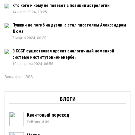
Кто кого и кому не повезет с позиции астрологии
14 июля 2024, 10:25
Пушкин не погиб на дуэли, а стал писателем Александром
Дюма
7 марта 2024, 00:29
В СССР существовал проект аналогичный немецкой
системе институтов «Аненербе»
19 февраля 2024, 06:58
Весь эфир
·
RSS
БЛОГИ
Квантовый переход
Рейтинг:
3.39