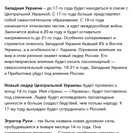
Западная Украина
– до 17-го года будет находиться в союзе с
Центральной Украиной. С 17-го года больше представляет
собой самостоятельное образование. С 19-го года
начинаются этнические чистки, и идет междоусобная война.
Закончится война в 20-м году и будет оставаться
напряженность до 21-го года. Особенно сопереживает и
стремится помогать Западной Украине бывший Юг и Восток
Украины, а в особенности г. Харьков. Огромное влияние на
мир в этом регионе окажет новый лидер России. Его
миротворческое влияние будет носить пассионарный —
сверхсознательный характер. 19-21-е года, Западная Украина
и Прибалтика уйдут под влияние России.
Новый лидер Центральной Украины
будет проявлен к
концу 14-го года. Имя страны — «Украина», будет поставлено
под сомнение. Лидер будет исповедовать прозападные
ценности и больше создаст бедствий, чем пользы народу. К
17-му году вынужден будет сотрудничать с Россией.
Эгрегор Руси
– так была названа новая духовная сила,
пробудившаяся в январе месяце 14-го года. Она
соответствует древнему — Славяно-арийскому эгрегору и