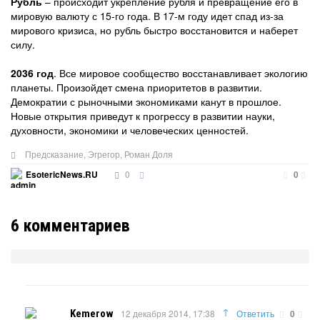
Рубль
– происходит укрепление рубля и превращение его в
мировую валюту с 15-го года. В 17-м году идет спад из-за
мирового кризиса, но рубль быстро восстановится и наберет
силу.
2036 год
. Все мировое сообщество восстанавливает экологию
планеты. Произойдет смена приоритетов в развитии.
Демократии с рыночными экономиками канут в прошлое.
Новые открытия приведут к прогрессу в развитии науки,
духовности, экономики и человеческих ценностей.
Предсказание
,
Эгрегор
,
Роман Доля
0
EsotericNews.RU
0
6
комментариев
↑
Kemerow
12 декабря 2014, 17:38
Ответить
0