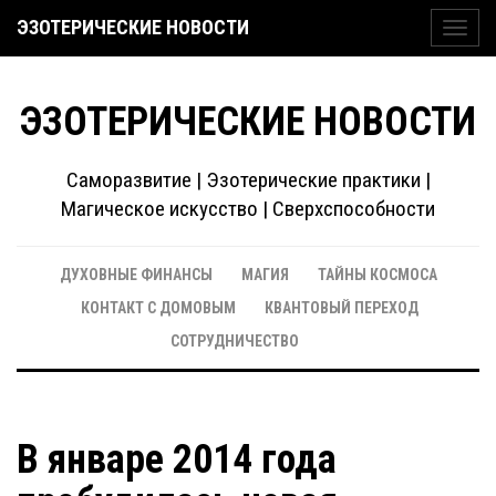
ЭЗОТЕРИЧЕСКИЕ НОВОСТИ
Toggl
navig
ЭЗОТЕРИЧЕСКИЕ НОВОСТИ
Саморазвитие | Эзотерические практики |
Магическое искусство | Сверхспособности
ДУХОВНЫЕ ФИНАНСЫ
МАГИЯ
ТАЙНЫ КОСМОСА
КОНТАКТ С ДОМОВЫМ
КВАНТОВЫЙ ПЕРЕХОД
СОТРУДНИЧЕСТВО
В январе 2014 года