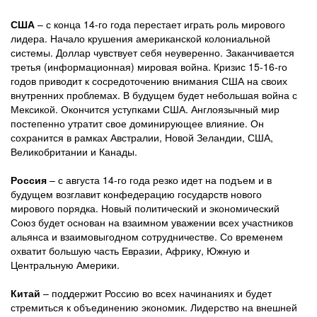
США
– с конца 14-го года перестает играть роль мирового
лидера. Начало крушения американской колониальной
системы. Доллар чувствует себя неуверенно. Заканчивается
третья (информационная) мировая война. Кризис 15-16-го
годов приводит к сосредоточению внимания США на своих
внутренних проблемах. В будущем будет небольшая война с
Мексикой. Окончится уступками США. Англоязычный мир
постепенно утратит свое доминирующее влияние. Он
сохранится в рамках Австралии, Новой Зеландии, США,
Великобритании и Канады.
Россия
– с августа 14-го года резко идет на подъем и в
будущем возглавит конфедерацию государств нового
мирового порядка. Новый политический и экономический
Союз будет основан на взаимном уважении всех участников
альянса и взаимовыгодном сотрудничестве. Со временем
охватит большую часть Евразии, Африку, Южную и
Центральную Америки.
Китай
– поддержит Россию во всех начинаниях и будет
стремиться к объединению экономик. Лидерство на внешней