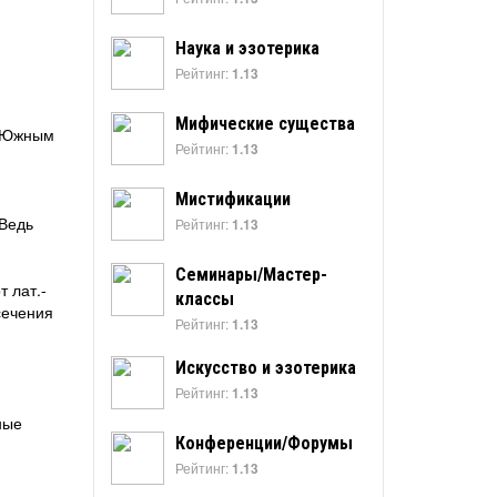
Наука и эзотерика
Рейтинг:
1.13
Мифические существа
с Южным
Рейтинг:
1.13
Мистификации
 Ведь
Рейтинг:
1.13
Семинары/Мастер-
 лат.-
классы
сечения
Рейтинг:
1.13
Искусство и эзотерика
Рейтинг:
1.13
ные
Конференции/Форумы
Рейтинг:
1.13