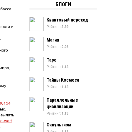
БЛОГИ
басса.
Квантовый переход
ности и
Рейтинг:
3.39
.
Магия
Рейтинг:
2.26
ного
Таро
Рейтинг:
1.13
мира,
Тайны Космоса
ому
Рейтинг:
1.13
Параллельные
36154
цивилизации
ыс.
Рейтинг:
1.13
овылять
to-war/
Оккультизм
.
Рейтинг:
1.13