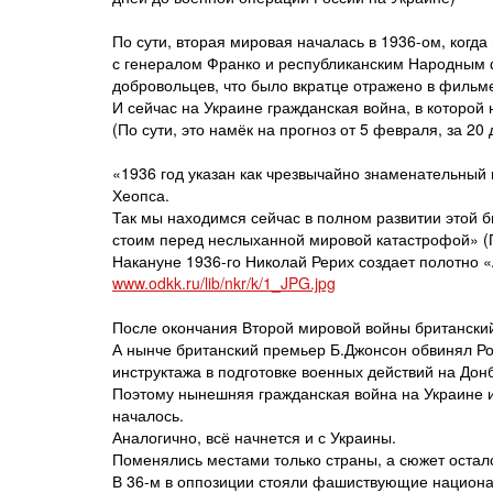
По сути, вторая мировая началась в 1936-ом, когд
с генералом Франко и республиканским Народным 
добровольцев, что было вкратце отражено в филь
И сейчас на Украине гражданская война, в которой
(По сути, это намёк на прогноз от 5 февраля, за 2
«1936 год указан как чрезвычайно знаменательный 
Хеопса.
Так мы находимся сейчас в полном развитии этой б
стоим перед неслыханной мировой катастрофой» (
Накануне 1936-го Николай Рерих создает полотно 
www.odkk.ru/lib/nkr/k/1_JPG.jpg
После окончания Второй мировой войны британски
А нынче британский премьер Б.Джонсон обвинял Ро
инструктажа в подготовке военных действий на Дон
Поэтому нынешняя гражданская война на Украине и
началось.
Аналогично, всё начнется и с Украины.
Поменялись местами только страны, а сюжет остал
В 36-м в оппозиции стояли фашиствующие национа