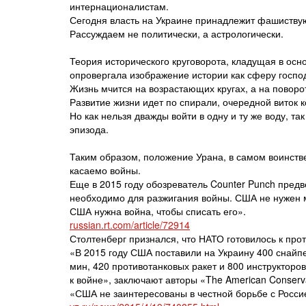
интернационалистам.
Сегодня власть на Украине принадлежит фашиству
Рассуждаем не политически, а астрологически.
Теория исторического круговорота, кладущая в осн
опровергала изображение истории как сферу госпо
Жизнь мчится на возрастающих кругах, а на поворо
Развитие жизни идет по спирали, очередной виток 
Но как нельзя дважды войти в одну и ту же воду, т
эпизода.
Таким образом, положение Урана, в самом воинств
касаемо войны.
Еще в 2015 году обозреватель Counter Punch пред
необходимо для разжигания войны. США не нужен 
США нужна война, чтобы списать его».
russian.rt.com/article/72914
Столтенберг признался, что НАТО готовилось к про
«В 2015 году США поставили на Украину 400 снайпер
мин, 420 противотанковых ракет и 800 инструкторо
к войне», заключают авторы «The American Conserv
«США не заинтересованы в честной борьбе с Росс