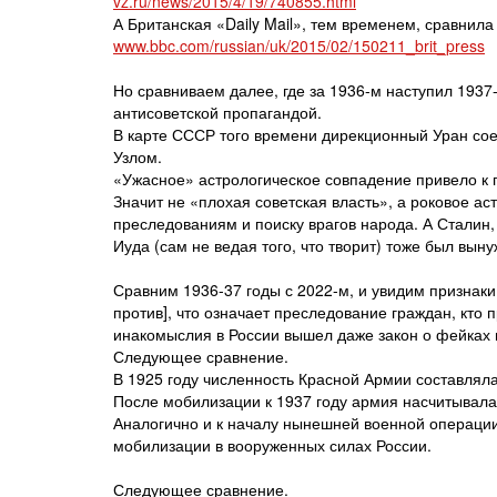
vz.ru/news/2015/4/19/740855.html
А Британская «Daily Mail», тем временем, сравнила
www.bbc.com/russian/uk/2015/02/150211_brit_press
Но сравниваем далее, где за 1936-м наступил 1937
антисоветской пропагандой.
В карте СССР того времени дирекционный Уран со
Узлом.
«Ужасное» астрологическое совпадение привело к
Значит не «плохая советская власть», а роковое ас
преследованиям и поиску врагов народа. А Сталин,
Иуда (сам не ведая того, что творит) тоже был вын
Сравним 1936-37 годы с 2022-м, и увидим признаки
против], что означает преследование граждан, кто
инакомыслия в России вышел даже закон о фейках
Следующее сравнение.
В 1925 году численность Красной Армии составляла
После мобилизации к 1937 году армия насчитывала 
Аналогично и к началу нынешней военной операци
мобилизации в вооруженных силах России.
Следующее сравнение.