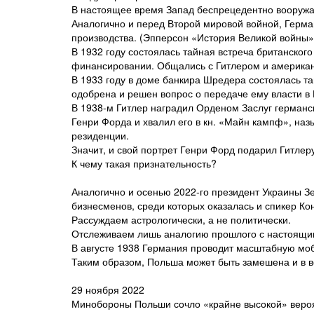
В настоящее время Запад беспрецедентно вооружа
Аналогично и перед Второй мировой войной, Герма
производства. (Эпперсон «История Великой войны» в
В 1932 году состоялась тайная встреча британског
финансировании. Общались с Гитлером и американ
В 1933 году в доме банкира Шредера состоялась т
одобрена и решен вопрос о передаче ему власти в
В 1938-м Гитлер наградил Орденом Заслуг германс
Генри Форда и хвалил его в кн. «Майн кампф», на
резиденции.
Значит, и свой портрет Генри Форд подарил Гитлеру
К чему такая признательность?
Аналогично и осенью 2022-го президент Украины З
бизнесменов, среди которых оказалась и спикер К
Рассуждаем астрологически, а не политически.
Отслеживаем лишь аналогию прошлого с настоящи
В августе 1938 Германия проводит масштабную моб
Таким образом, Польша может быть замешена и в в
29 ноября 2022
Минобороны Польши сочло «крайне высокой» вероя