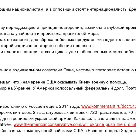
ющим националистам, а в оппозиции стоят интернационалисты Дон
ову периодизацию и принцип повторения, возникла в глубокой древ
дства случайности и произвола правителей мира.
тах её заносит, для сброса побочных продуктов жизнедеятельности
которой частично повторяет события прошлого.
ак и планеты повторяют свои циклы уже в обновленных местах небес
енном зодиакальном созвездии Овна, частично повторяет историю 
вещал; что «намерение США оказывать Киеву военную помощь,
мир на Украине. У Америки колоссальный федеральный долг. Поэт
тивостоянию с Россией еще с 2014 года.
www.kommersant.ru/doc/54
ских винтовок, 2 тыс. штурмовых винтовок, 720 гранатометов, 70 т
в, для тренировки украинской армии. Какие силы заставляют нас «к
ative».
www.theamericanconservative.com/will-ukraine-push-the-u-s-in
ией», заявил командующий войсками США в Европе генерал Ходжес