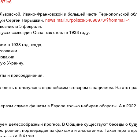
987fe6
 Львовской, Ивано-Франковской и большей части Тернопольской об
дки Сергей Нарышкин.
news.mail.ru/politics/54098973/?frommail=1
 возникли 5 февраля.
дусах созвездия Овна, как стоял в 1938 году.
ем в 1938 год, когда;
словакии.
овакии.
кую Украину.
аты и присоединения.
р опять столкнулся с европейским сговором с нацизмом. На этот ра
 первом случае фашизм в Европе только набирал обороты. А в 2022
вуем целесообразный прогноз. В Общине существуют беседы о бу
строения, подтверждая их фактами и аналогиями. Такая игра в пр
нтры» (А.Й.§128)