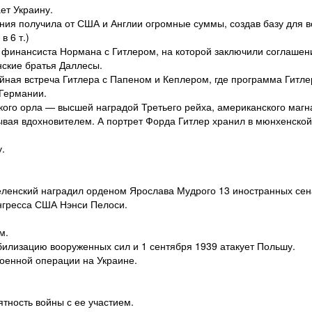
ет Украину.
ния получила от США и Англии огромные суммы, создав базу для 
 6 т.)
о финансиста Нормана с Гитлером, на которой заключили соглашен
ские братья Даллесы.
айная встреча Гитлера с Папеном и Кеплером, где программа Гитл
 Германии.
кого орла — высшей наградой Третьего рейха, американского магн
зывая вдохновителем. А портрет Форда Гитлер хранил в мюнхенской
.
еленский наградил орденом Ярослава Мудрого 13 иностранных сен
онгресса США Нэнси Пелоси.
м.
илизацию вооруженных сил и 1 сентября 1939 атакует Польшу.
оенной операции на Украине.
тность войны с ее участием.