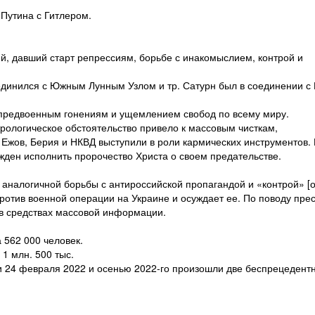
 Путина с Гитлером.
-й, давший старт репрессиям, борьбе с инакомыслием, контрой и
единился с Южным Лунным Узлом и тр. Сатурн был в соединении 
 предвоенным гонениям и ущемлением свобод по всему миру.
трологическое обстоятельство привело к массовым чисткам,
 Ежов, Берия и НКВД выступили в роли кармических инструментов.
ужден исполнить пророчество Христа о своем предательстве.
 аналогичной борьбы с антироссийской пропагандой и «контрой» [от
 против военной операции на Украине и осуждает ее. По поводу пре
 в средствах массовой информации.
 562 000 человек.
1 млн. 500 тыс.
и 24 февраля 2022 и осенью 2022-го произошли две беспрецедент