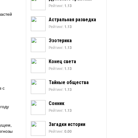
Рейтинг:
1.13
ластей
Астральная разведка
Рейтинг:
1.13
Эзотерика
Рейтинг:
1.13
Конец света
Рейтинг:
1.13
Тайные общества
з с
Рейтинг:
1.13
Сонник
 году
Рейтинг:
1.13
Загадки истории
дущем,
огнозы
Рейтинг:
0.00