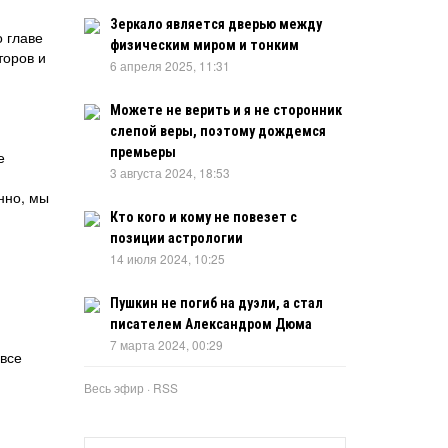
Зеркало является дверью между
о главе
физическим миром и тонким
торов и
6 апреля 2025, 11:31
Можете не верить и я не сторонник
слепой веры, поэтому дождемся
премьеры
е
3 августа 2024, 18:53
нно, мы
Кто кого и кому не повезет с
позиции астрологии
14 июля 2024, 10:25
Пушкин не погиб на дуэли, а стал
писателем Александром Дюма
7 марта 2024, 00:29
 все
Весь эфир
·
RSS