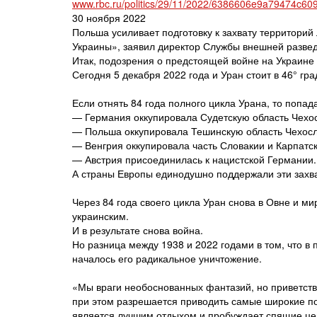
www.rbc.ru/politics/29/11/2022/6386606e9a79474c60
30 ноября 2022
Польша усиливает подготовку к захвату территорий
Украины», заявил директор Службы внешней разве
Итак, подозрения о предстоящей войне на Украине
Сегодня 5 декабря 2022 года и Уран стоит в 46° гра
Если отнять 84 года полного цикла Урана, то попада
— Германия оккупировала Судетскую область Чехо
— Польша оккупировала Тешинскую область Чехосл
— Венгрия оккупировала часть Словакии и Карпатс
— Австрия присоединилась к нацистской Германии.
А страны Европы единодушно поддержали эти захв
Через 84 года своего цикла Уран снова в Овне и ми
украинским.
И в результате снова война.
Но разница между 1938 и 2022 годами в том, что в
началось его радикальное уничтожение.
«Мы враги необоснованных фантазий, но приветст
при этом разрешается приводить самые широкие по
является лучшим отдыхом и пробуждает спящие це