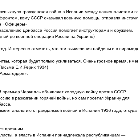
а вспыхнула гражданская война в Испании между националистами в
фронтом, кому СССР оказывал военную помощь, отправля инструк
ме «Офицеры».
 населению Донбасса Россия помогает инструкторами и оружием.
0 дней до военной операции России на Украине)
год. Интересно отметить, что эти вычисления найдены и в пирамид
итвы, которая будет только усиливаться. Очень грозное время, име
Письма Е.И.Рерих 1934)
«Армагеддон».
й премьер Черчилль объявляет холодную войну против СССР.
ссию в разжигании горячей войны, но сам посетил Украину для
бассе.
меет аналогию с гражданской войной в Испании 1936 года, откуда
ся прежним.
листы, а власть в Испании принадлежала республиканцам —