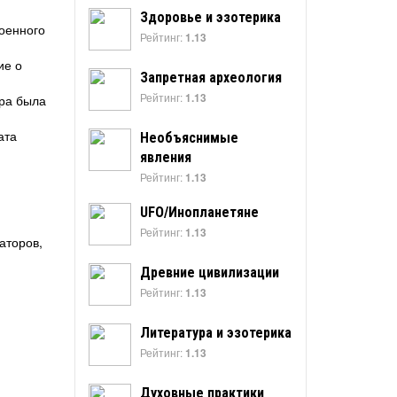
Здоровье и эзотерика
военного
Рейтинг:
1.13
ие о
Запретная археология
Рейтинг:
1.13
ера была
ата
Необъяснимые
явления
Рейтинг:
1.13
UFO/Инопланетяне
Рейтинг:
1.13
аторов,
Древние цивилизации
Рейтинг:
1.13
Литература и эзотерика
Рейтинг:
1.13
Духовные практики