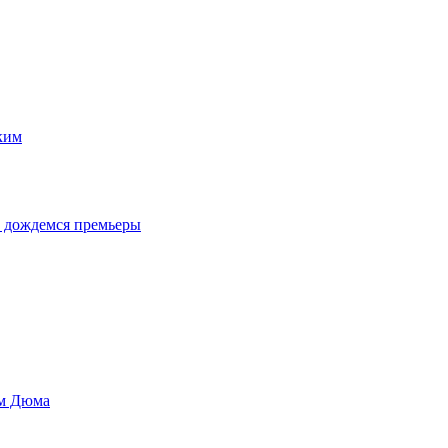
ким
у дождемся премьеры
ом Дюма