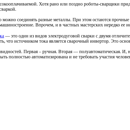
сокооплачиваемой. Хотя рано или поздно роботы-сварщики приду
сваркой.
ью можно соединять разные металлы. При этом остаются прочные 
ашиностроение. Впрочем, и в частных мастерских нередко ее и
ка
— это один из видов электродуговой сварки с двумя отличите
, что источником тока является сварочный инвертор. Это основн
новидностей. Первая – ручная. Вторая — полуавтоматическая. И,
 быть полностью автоматизирована и не требовать участия челов