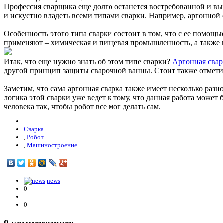
Профессия сварщика еще долго останется востребованной и вы
и искустно владеть всеми типами сварки. Например, аргонной 
Особенность этого типа сварки состоит в том, что с ее помощ
применяют – химическая и пищевая промышленность, а также м
Итак, что еще нужно знать об этом типе сварки?
Аргонная свар
другой принцип защиты сварочной ванны. Стоит также отметить
Заметим, что сама аргонная сварка также имеет несколько раз
логика этой сварки уже ведет к тому, что данная работа может
человека так, чтобы робот все мог делать сам.
Сварка
,
Робот
,
Машиностроение
news
0
0
0
комментариев