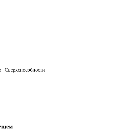
о | Сверхспособности
дущем