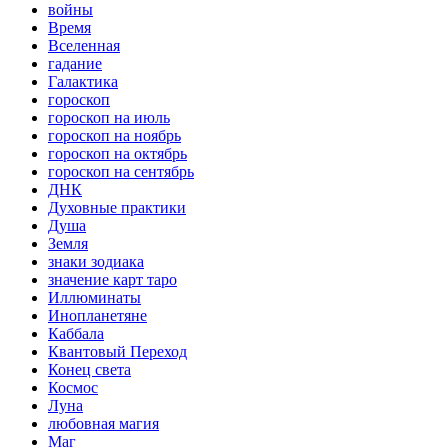
войны
Время
Вселенная
гадание
Галактика
гороскоп
гороскоп на июль
гороскоп на ноябрь
гороскоп на октябрь
гороскоп на сентябрь
ДНК
Духовные практики
Душа
Земля
знаки зодиака
значение карт таро
Иллюминаты
Инопланетяне
Каббала
Квантовый Переход
Конец света
Космос
Луна
любовная магия
Маг