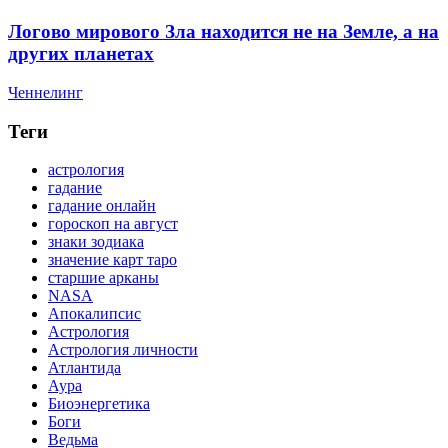
Логово мирового Зла находится не на Земле, а на
других планетах
Ченнелинг
Теги
астрология
гадание
гадание онлайн
гороскоп на август
знаки зодиака
значение карт таро
старшие арканы
NASA
Апокалипсис
Астрология
Астрология личности
Атлантида
Аура
Биоэнергетика
Боги
Ведьма