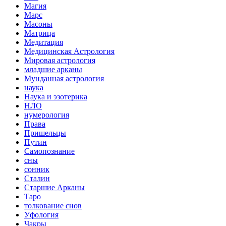
Магия
Марс
Масоны
Матрица
Медитация
Медицинская Астрология
Мировая астрология
младшие арканы
Мунданная астрология
наука
Наука и эзотерика
НЛО
нумерология
Права
Пришельцы
Путин
Самопознание
сны
сонник
Сталин
Старшие Арканы
Таро
толкование снов
Уфология
Чакры