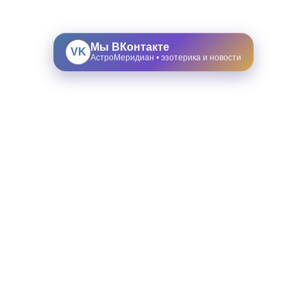
Мы ВКонтакте
VK
АстроМеридиан • эзотерика и новости