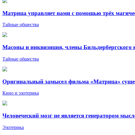
Матрица управляет нами с помощью трёх магиче
Тайные общества
Масоны и инквизиция, члены Бильдербергского 
Тайные общества
Оригинальный замысел фильма «Матрица» сущест
Кино и эзотерика
Человеческий мозг не является генератором мыс
Эзотерика