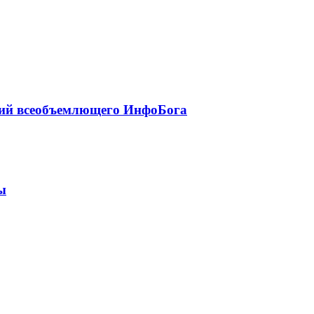
твий всеобъемлющего ИнфоБога
ы