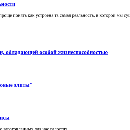
ьности
още понять как устроена та самая реальность, в которой мы с
и, обладающей особой жизнеспособностью
новые элиты"
лисы
 заготовленных для нас гадостях,...