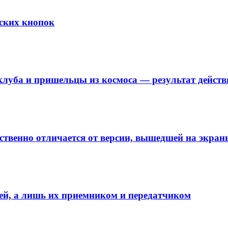
ских кнопок
клуба и пришельцы из космоса — результат дейс
венно отличается от версии, вышедшей на экран
лей, а лишь их приемником и передатчиком