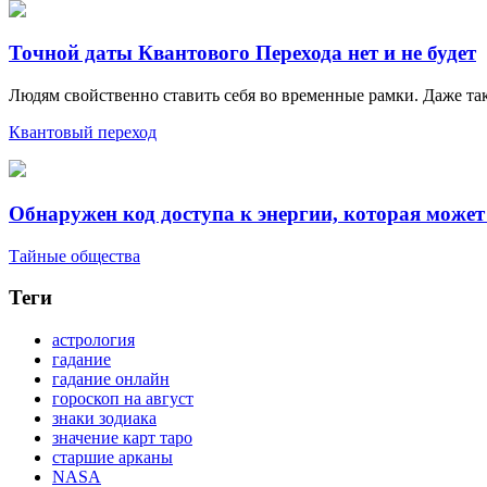
Точной даты Квантового Перехода нет и не будет
Людям свойственно ставить себя во временные рамки. Даже так
Квантовый переход
Обнаружен код доступа к энергии, которая може
Тайные общества
Теги
астрология
гадание
гадание онлайн
гороскоп на август
знаки зодиака
значение карт таро
старшие арканы
NASA