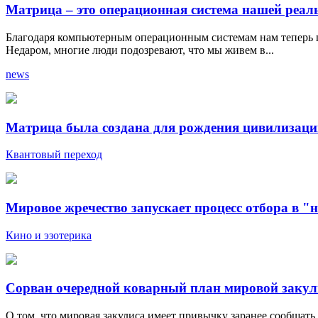
Матрица – это операционная система нашей реал
Благодаря компьютерным операционным системам нам теперь пр
Недаром, многие люди подозревают, что мы живем в...
news
Матрица была создана для рождения цивилизаци
Квантовый переход
Мировое жречество запускает процесс отбора в "
Кино и эзотерика
Сорван очередной коварный план мировой заку
О том, что мировая закулиса имеет привычку заранее сообщать о