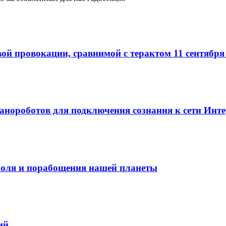
й провокации, сравнимой с терактом 11 сентября 
анороботов для подключения сознания к сети Инте
роля и порабощения нашей планеты
ий