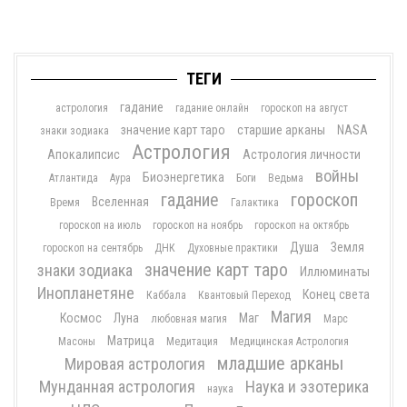
ТЕГИ
гадание
астрология
гадание онлайн
гороскоп на август
значение карт таро
старшие арканы
NASA
знаки зодиака
Астрология
Апокалипсис
Астрология личности
войны
Биоэнергетика
Атлантида
Аура
Боги
Ведьма
гадание
гороскоп
Вселенная
Время
Галактика
гороскоп на июль
гороскоп на ноябрь
гороскоп на октябрь
Душа
Земля
гороскоп на сентябрь
ДНК
Духовные практики
значение карт таро
знаки зодиака
Иллюминаты
Инопланетяне
Конец света
Каббала
Квантовый Переход
Магия
Космос
Луна
Маг
любовная магия
Марс
Матрица
Масоны
Медитация
Медицинская Астрология
младшие арканы
Мировая астрология
Мунданная астрология
Наука и эзотерика
наука