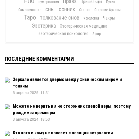
НЛО
Права
Пришельцы
нумерология
Путин
сны
сонник
Самопознание
Сталин
Старшие Арканы
Таро
толкование снов
Чакры
Уфология
Эзотерика
Эзотерическая медицина
эзотерическая психология
Эфир
ПОСЛЕДНИЕ КОММЕНТАРИИ
Зеркало является дверью между физическим миром и
тонким
6 апреля 2025, 11:31
Можете не верить и я не сторонник слепой веры, поэтому
дождемся премьеры
3 августа 2024, 18:53
Кто кого и кому не повезет с позиции астрологии