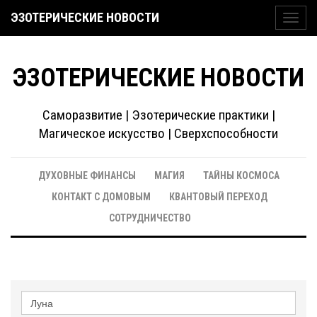
ЭЗОТЕРИЧЕСКИЕ НОВОСТИ
Toggl
navig
ЭЗОТЕРИЧЕСКИЕ НОВОСТИ
Саморазвитие | Эзотерические практики |
Магическое искусство | Сверхспособности
ДУХОВНЫЕ ФИНАНСЫ
МАГИЯ
ТАЙНЫ КОСМОСА
КОНТАКТ С ДОМОВЫМ
КВАНТОВЫЙ ПЕРЕХОД
СОТРУДНИЧЕСТВО