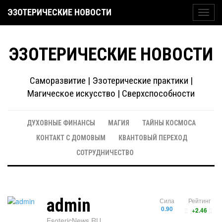
ЭЗОТЕРИЧЕСКИЕ НОВОСТИ
Toggl
navig
ЭЗОТЕРИЧЕСКИЕ НОВОСТИ
Саморазвитие | Эзотерические практики |
Магическое искусство | Сверхспособности
ДУХОВНЫЕ ФИНАНСЫ
МАГИЯ
ТАЙНЫ КОСМОСА
КОНТАКТ С ДОМОВЫМ
КВАНТОВЫЙ ПЕРЕХОД
СОТРУДНИЧЕСТВО
admin
Сила
Рейтинг
0.90
+2.46
EsotericNews.RU