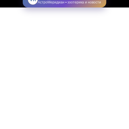
АстроМеридиан • эзотерика и новости