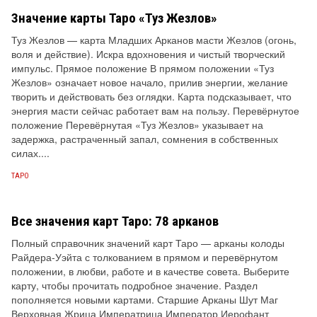
Значение карты Таро «Туз Жезлов»
Туз Жезлов — карта Младших Арканов масти Жезлов (огонь,
воля и действие). Искра вдохновения и чистый творческий
импульс. Прямое положение В прямом положении «Туз
Жезлов» означает новое начало, прилив энергии, желание
творить и действовать без оглядки. Карта подсказывает, что
энергия масти сейчас работает вам на пользу. Перевёрнутое
положение Перевёрнутая «Туз Жезлов» указывает на
задержка, растраченный запал, сомнения в собственных
силах....
ТАРО
Все значения карт Таро: 78 арканов
Полный справочник значений карт Таро — арканы колоды
Райдера-Уэйта с толкованием в прямом и перевёрнутом
положении, в любви, работе и в качестве совета. Выберите
карту, чтобы прочитать подробное значение. Раздел
пополняется новыми картами. Старшие Арканы Шут Маг
Верховная Жрица Императрица Император Иерофант