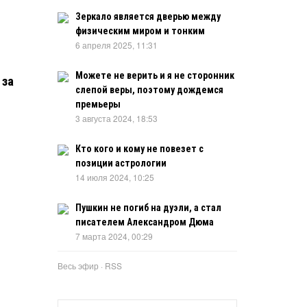
Зеркало является дверью между
физическим миром и тонким
6 апреля 2025, 11:31
Можете не верить и я не сторонник
 за
слепой веры, поэтому дождемся
премьеры
3 августа 2024, 18:53
Кто кого и кому не повезет с
позиции астрологии
14 июля 2024, 10:25
Пушкин не погиб на дуэли, а стал
писателем Александром Дюма
7 марта 2024, 00:29
Весь эфир
·
RSS