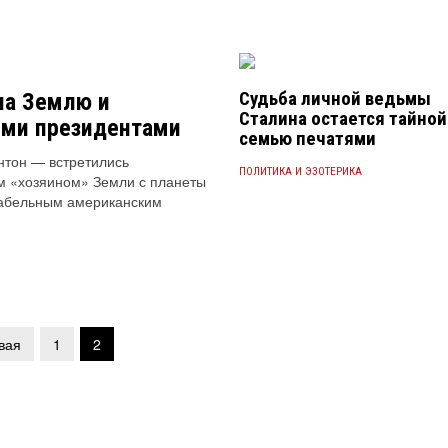
Судьба личной ведьмы
на Землю и
Сталина остается тайной
ими президентами
семью печатями
нтон — встретились
ПОЛИТИКА И ЭЗОТЕРИКА
ым «хозяином» Земли с планеты
ктабельным американским
вая
1
2