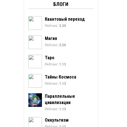
БЛОГИ
Квантовый переход
Рейтинг:
3.39
Магия
Рейтинг:
2.26
Таро
Рейтинг:
1.13
Тайны Космоса
Рейтинг:
1.13
Параллельные
цивилизации
Рейтинг:
1.13
Оккультизм
Рейтинг:
1.13