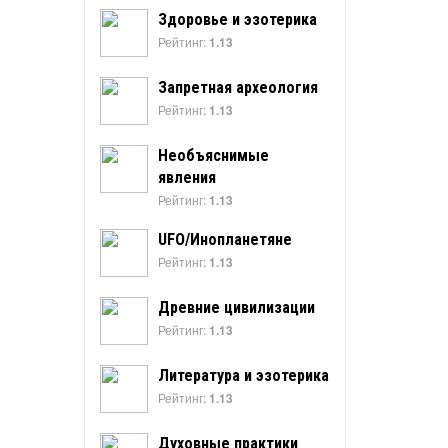
Здоровье и эзотерика
Рейтинг:
1.13
Запретная археология
Рейтинг:
1.13
Необъяснимые
явления
Рейтинг:
1.13
UFO/Инопланетяне
Рейтинг:
1.13
Древние цивилизации
Рейтинг:
1.13
Литература и эзотерика
Рейтинг:
1.13
Духовные практики