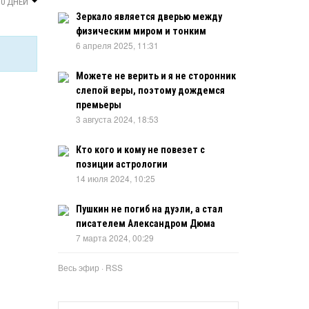
30 ДНЕЙ
Зеркало является дверью между
физическим миром и тонким
6 апреля 2025, 11:31
Можете не верить и я не сторонник
слепой веры, поэтому дождемся
премьеры
3 августа 2024, 18:53
Кто кого и кому не повезет с
позиции астрологии
14 июля 2024, 10:25
Пушкин не погиб на дуэли, а стал
писателем Александром Дюма
7 марта 2024, 00:29
Весь эфир
·
RSS