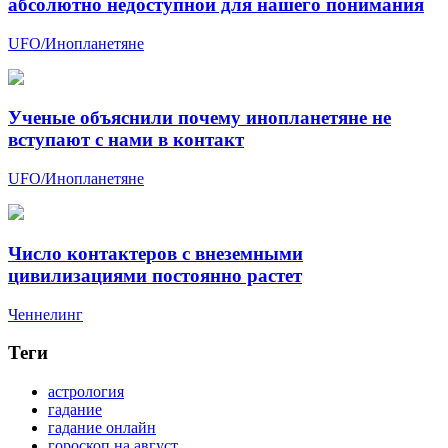
абсолютно недоступной для нашего понимания
UFO/Инопланетяне
Ученые объяснили почему инопланетяне не
вступают с нами в контакт
UFO/Инопланетяне
Число контактеров с внеземными
цивилизациями постоянно растет
Ченнелинг
Теги
астрология
гадание
гадание онлайн
гороскоп на август