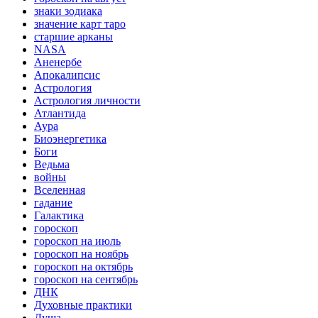
знаки зодиака
значение карт таро
старшие арканы
NASA
Аненербе
Апокалипсис
Астрология
Астрология личности
Атлантида
Аура
Биоэнергетика
Боги
Ведьма
войны
Вселенная
гадание
Галактика
гороскоп
гороскоп на июль
гороскоп на ноябрь
гороскоп на октябрь
гороскоп на сентябрь
ДНК
Духовные практики
Душа