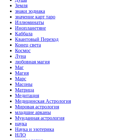
Земля
знаки зодиака
значение карт таро
Иллюминаты
Инопланетяне
Каббала
Квантовый Переход
Конец света
Космос
Луна
любовная магия
Маг
Магия
Марс
Масоны
Матрица
Медитация
Медицинская Астрология
Мировая астрология
младшие арканы
Мунданная астрология
наука
Наука и эзотерика
НЛО