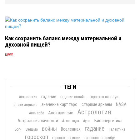
Как сохранить баланс между материальной и
духовной пищей?
NEWS
ТЕГИ
гадание
астрология
гадание онлайн
гороскоп на август
значение карт таро
старшие арканы
NASA
знаки зодиака
Астрология
Апокалипсис
Аненербе
Астрология личности
Биоэнергетика
Атлантида
Аура
гадание
войны
Вселенная
Боги
Ведьма
Галактика
гороскоп
гороскоп на июль
гороскоп на ноябрь