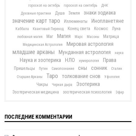
гороскоп на октябрь
гороскоп на сентябрь
ДНК
знаки зодиака
Душа
Земля
Духовные практики
значение карт таро
Инопланетяне
Иллюминаты
Конец света
Космос
Луна
Каббала
Квантовый Переход
Магия
Маг
Матрица
любовная магия
Марс
Масоны
Мировая астрология
Медицинская Астрология
младшие арканы
Мунданная астрология
наука
Наука и эзотерика
НЛО
Права
нумерология
сны
сонник
Пришельцы
Путин
Самопознание
Сталин
Таро
толкование снов
Старшие Арканы
Уфология
Эзотерика
Чакры
Черная дыра
Эзотерическая медицина
эзотерическая психология
Эфир
ПОСЛЕДНИЕ КОММЕНТАРИИ