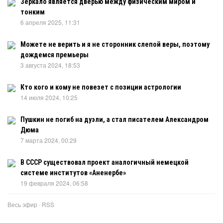
Зеркало является дверью между физическим миром и
тонким
6 апреля 2025, 11:31
Можете не верить и я не сторонник слепой веры, поэтому
дождемся премьеры
3 августа 2024, 18:53
Кто кого и кому не повезет с позиции астрологии
14 июля 2024, 10:25
Пушкин не погиб на дуэли, а стал писателем Александром
Дюма
7 марта 2024, 00:29
В СССР существовал проект аналогичный немецкой
системе институтов «Аненербе»
19 февраля 2024, 06:58
Весь эфир
·
RSS