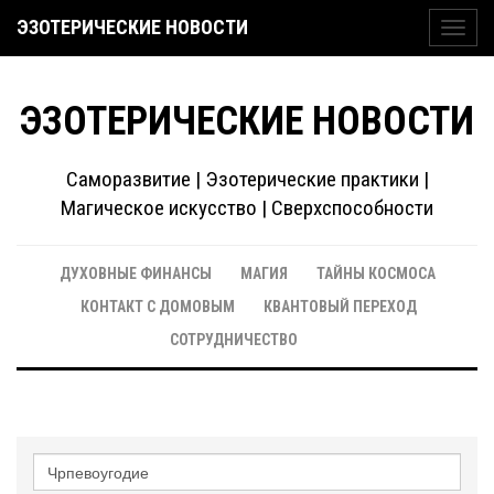
ЭЗОТЕРИЧЕСКИЕ НОВОСТИ
Toggl
navig
ЭЗОТЕРИЧЕСКИЕ НОВОСТИ
Саморазвитие | Эзотерические практики |
Магическое искусство | Сверхспособности
ДУХОВНЫЕ ФИНАНСЫ
МАГИЯ
ТАЙНЫ КОСМОСА
КОНТАКТ С ДОМОВЫМ
КВАНТОВЫЙ ПЕРЕХОД
СОТРУДНИЧЕСТВО