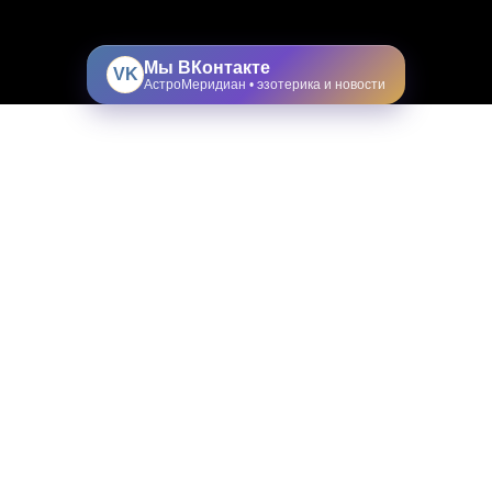
Мы ВКонтакте
VK
АстроМеридиан • эзотерика и новости