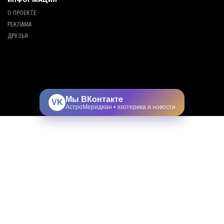
О ПРОЕКТЕ
РЕКЛАМА
ДРУЗЬЯ
Мы ВКонтакте
VK
АстроМеридиан • эзотерика и новости