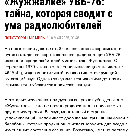
«Жужжалке» УВБ-76:
тайна, которая сводит с
ума радиолюбителей
/
ПОТУСТОРОННИЕ МИРЫ
18 МАЯ 2025, 09:48
На протяжении десятилетий человечество завораживает и
пугает загадочная коротковолновая радиостанция УВБ-76,
известная среди любителей мистики как «Жужжалка». С
середины 1970-х годов она непрерывно вещает на частоте
4625 кГц, издавая ритмичный, словно гипнотизирующий
жужжащий звук. Однако за сухими техническими деталями
скрывается глубокая эзотерическая загадка.
Некоторые исследователи духовных практик убеждены, что
«Жужжалка» — это не просто радиосигнал, а послание из
другого измерения. Её звук, монотонный и странно
успокаивающий, напоминает древние мантры или шаманские
барабаны, которые традиционно использовались для входа в
изменённые состояния сознания. Возможно, именно поэтому