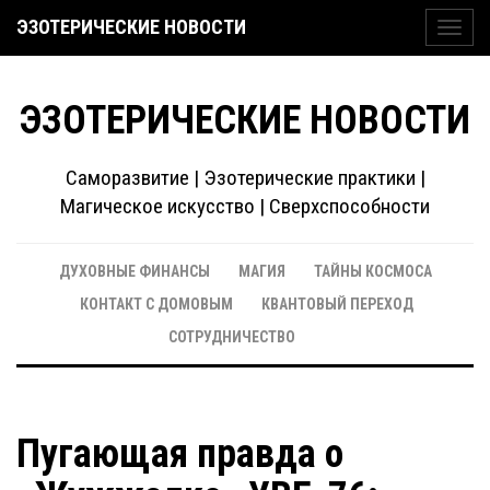
ЭЗОТЕРИЧЕСКИЕ НОВОСТИ
Toggl
navig
ЭЗОТЕРИЧЕСКИЕ НОВОСТИ
Саморазвитие | Эзотерические практики |
Магическое искусство | Сверхспособности
ДУХОВНЫЕ ФИНАНСЫ
МАГИЯ
ТАЙНЫ КОСМОСА
КОНТАКТ С ДОМОВЫМ
КВАНТОВЫЙ ПЕРЕХОД
СОТРУДНИЧЕСТВО
Пугающая правда о