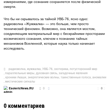
измерениями, где сознание сохраняется после физической
смерти.
Что бы ни скрывалось за тайной УВБ-76, ясно одно:
радиоволна «Жужжалка» — это больше, чем просто
технический феномен. Возможно, она является мостом,
соединяющим материальный мир с бескрайними просторами
космического сознания, ключом к познанию тайных
механизмов Вселенной, которые наука только начинает
исследовать.
радиоволна
,
жужжалка
,
УВБ-76
,
эзотерика
,
потусторонний мир
,
параллельные миры
,
духовная связь
,
загадочные явления
,
хроники Акаши
,
энергетические волны
,
таинственные голоса
,
аномалии
,
мистические сигналы
0
EsotericNews.RU
0
0
комментариев