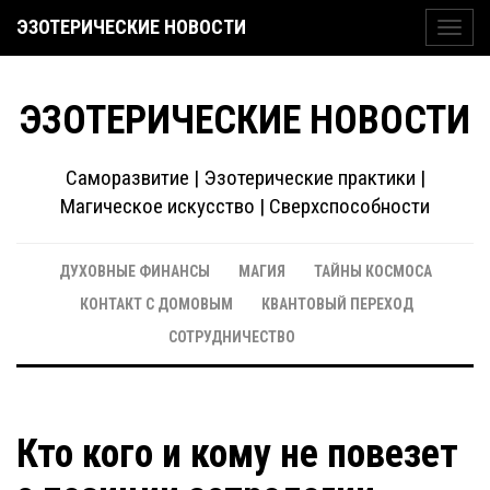
ЭЗОТЕРИЧЕСКИЕ НОВОСТИ
Toggl
navig
ЭЗОТЕРИЧЕСКИЕ НОВОСТИ
Саморазвитие | Эзотерические практики |
Магическое искусство | Сверхспособности
ДУХОВНЫЕ ФИНАНСЫ
МАГИЯ
ТАЙНЫ КОСМОСА
КОНТАКТ С ДОМОВЫМ
КВАНТОВЫЙ ПЕРЕХОД
СОТРУДНИЧЕСТВО
Кто кого и кому не повезет