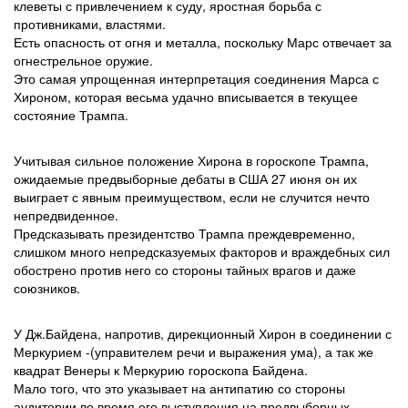
клеветы с привлечением к суду, яростная борьба с
противниками, властями.
Есть опасность от огня и металла, поскольку Марс отвечает за
огнестрельное оружие.
Это самая упрощенная интерпретация соединения Марса с
Хироном, которая весьма удачно вписывается в текущее
состояние Трампа.
Учитывая сильное положение Хирона в гороскопе Трампа,
ожидаемые предвыборные дебаты в США 27 июня он их
выиграет с явным преимуществом, если не случится нечто
непредвиденное.
Предсказывать президентство Трампа преждевременно,
слишком много непредсказуемых факторов и враждебных сил
обострено против него со стороны тайных врагов и даже
союзников.
У Дж.Байдена, напротив, дирекционный Хирон в соединении с
Меркурием -(управителем речи и выражения ума), а так же
квадрат Венеры к Меркурию гороскопа Байдена.
Мало того, что это указывает на антипатию со стороны
аудитории во время его выступления на предвыборных