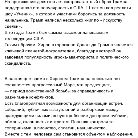
На протяжении десятков лет экстравагантный образ Трампа
поддерживал его популярность в США. 11 лет он вел реалити-
шоу «Ученик», в котором участники боролись за должность
начальника. Трамп написал несколько книг по «Искусству
сделки».
В те годы Трамп был самым высокооплачиваемым
телеведущим США.
Таким образом, Хирон в гороскопе Дональда Трампа является
ключевой планетой-покровителем, благодаря которой он
завоевал популярность игрока-авантюриста и политического
скандалиста.
В настоящее время с Хироном Трампа на несколько лет
соединяется прогрессивный Марс, что предвещает;
— период воинственной борьбы за справедливость и
разжигание конфликтов.
Есть благоприятная возможность для организаций встреч,
собраний, публичных выступлений и разборками между
враждующими силами; злоупотребление доверием публики,
обманы, склонность к интригам. Попытка контроля за
соперниками, шпионство, сплетни, наушничество.
Вместе с тем, человека сам становится объектом наблюдения,