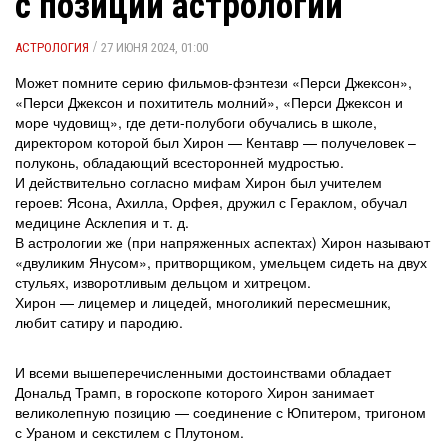
с позиции астрологии
/
АСТРОЛОГИЯ
27 ИЮНЯ 2024, 01:00
Может помните серию фильмов-фэнтези «Перси Джексон»,
«Перси Джексон и похититель молний», «Перси Джексон и
море чудовищ», где дети-полубоги обучались в школе,
директором которой был Хирон — Кентавр — получеловек –
полуконь, обладающий всесторонней мудростью.
И действительно согласно мифам Хирон был учителем
героев: Ясона, Ахилла, Орфея, дружил с Гераклом, обучал
медицине Асклепия и т. д.
В астрологии же (при напряженных аспектах) Хирон называют
«двуликим Янусом», притворщиком, умельцем сидеть на двух
стульях, изворотливым дельцом и хитрецом.
Хирон — лицемер и лицедей, многоликий пересмешник,
любит сатиру и пародию.
И всеми вышеперечисленными достоинствами обладает
Дональд Трамп, в гороскопе которого Хирон занимает
великолепную позицию — соединение с Юпитером, тригоном
с Ураном и секстилем с Плутоном.