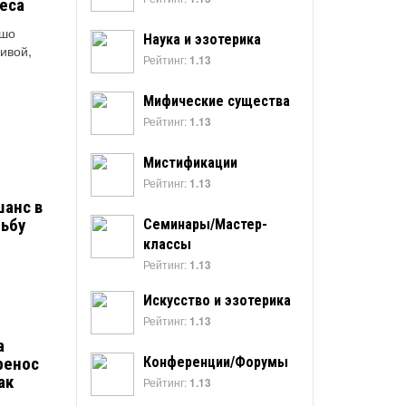
еса
ошо
Наука и эзотерика
сивой,
Рейтинг:
1.13
Мифические существа
Рейтинг:
1.13
Мистификации
Рейтинг:
1.13
шанс в
дьбу
Семинары/Мастер-
классы
Рейтинг:
1.13
Искусство и эзотерика
Рейтинг:
1.13
а
ренос
Конференции/Форумы
ак
Рейтинг:
1.13