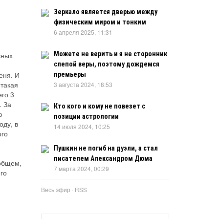
Зеркало является дверью между
физическим миром и тонким
6 апреля 2025, 11:31
Можете не верить и я не сторонник
сных
слепой веры, поэтому дождемся
еня. И
премьеры
 такая
3 августа 2024, 18:53
его 3
. За
Кто кого и кому не повезет с
ю
позиции астрологии
оду, в
14 июля 2024, 10:25
ого
Пушкин не погиб на дуэли, а стал
писателем Александром Дюма
общем,
7 марта 2024, 00:29
го
Весь эфир
·
RSS