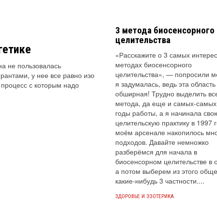
3 метода биосенсорного
целительства
гетике
«Расскажите о 3 самых интере
методах биосенсорного
на не пользовалась
целительства», — попросили м
антами, у нее все равно изо
я задумалась, ведь эта область
й процесс с которым надо
обширная! Трудно выделить вс
метода, да еще и самых-самых
годы работы, а я начинала сво
целительскую практику в 1997 г
моём арсенале накопилось мн
подходов. Давайте немножко
разберёмся для начала в
биосенсорном целительстве в 
а потом выберем из этого обще
какие-нибудь 3 частности....
ЗДОРОВЬЕ И ЭЗОТЕРИКА