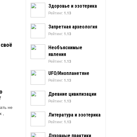
Здоровье и эзотерика
Рейтинг:
1.13
Запретная археология
Рейтинг:
1.13
 своё
Необъяснимые
явления
Рейтинг:
1.13
UFO/Инопланетяне
Рейтинг:
1.13
о
Древние цивилизации
т
Рейтинг:
1.13
ать не
 ,
Литература и эзотерика
Рейтинг:
1.13
Духовные практики