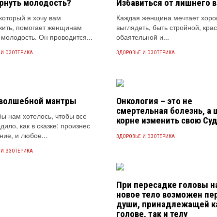
ернуть молодость?
Избавиться от лишнего в
который я хочу вам
Каждая женщина мечтает хор
жить, помогает женщинам
выглядеть, быть стройной, кра
 молодость. Он проводится...
обаятельной и...
 И ЭЗОТЕРИКА
ЗДОРОВЬЕ И ЭЗОТЕРИКА
 волшебной мантры
Онкология – это не
смертельная болезнь, а 
 бы нам хотелось, чтобы все
корне изменить свою Су
дило, как в сказке: произнес
ние, и любое...
ЗДОРОВЬЕ И ЭЗОТЕРИКА
 И ЭЗОТЕРИКА
При пересадке головы н
новое тело возможен пе
души, принадлежащей к
голове, так и телу