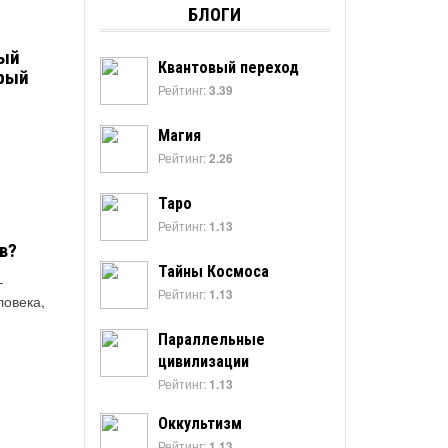
БЛОГИ
ный
Квантовый переход
орый
Рейтинг:
3.39
Магия
Рейтинг:
2.26
Таро
Рейтинг:
1.13
в?
Тайны Космоса
-
Рейтинг:
1.13
ловека,
Параллельные
цивилизации
Рейтинг:
1.13
Оккультизм
Рейтинг:
1.13