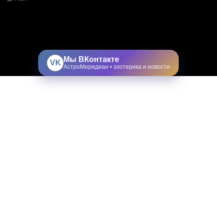
Мы ВКонтакте
VK
АстроМеридиан • эзотерика и новости