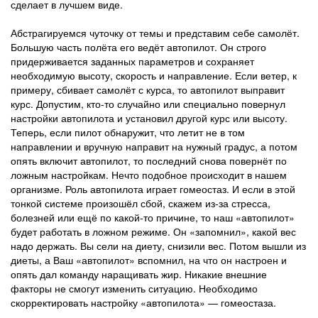
сделает в лучшем виде.
Абстрагируемся чуточку от темы и представим себе самолёт.
Большую часть полёта его ведёт автопилот. Он строго
придерживается заданных параметров и сохраняет
необходимую высоту, скорость и направление. Если ветер, к
примеру, сбивает самолёт с курса, то автопилот выправит
курс. Допустим, кто-то случайно или специально повернул
настройки автопилота и установил другой курс или высоту.
Теперь, если пилот обнаружит, что летит не в том
направлении и вручную направит на нужный градус, а потом
опять включит автопилот, то последний снова повернёт по
ложным настройкам. Нечто подобное происходит в нашем
организме. Роль автопилота играет гомеостаз. И если в этой
тонкой системе произошёл сбой, скажем из-за стресса,
болезней или ещё по какой-то причине, то наш «автопилот»
будет работать в ложном режиме. Он «запомнил», какой вес
надо держать. Вы сели на диету, снизили вес. Потом вышли из
диеты, а Ваш «автопилот» вспомнил, на что он настроен и
опять дал команду наращивать жир. Никакие внешние
факторы не смогут изменить ситуацию. Необходимо
скорректировать настройку «автопилота» — гомеостаза.