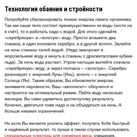
Технология обаяния и стройности
Попробуйте сбалансировать тонкие энергии своего организма.
Так как наше тело состоит преимущественно из воды (кости не
в счёт), то и работать надо с водой. Для этого сделайте
«серебряную» и «золотую» воду. Просто возьмите два
стакана, в один положите серебро, а в другой золото. Залейте
на ночь стаканы талой водой. (Надо заморозит в
морозильнике воду и кинуть в стаканы с драгметаллами кубики
льда). За ночь вода растает. Утром натощак выпейте сначала
«серебряную» воду, а через полчаса – «золотую». Серебро
резонирует с энергией Луны (Инь), золото – с энергией
Солнца (Ян). Таким образом, Вы обновляете энергии,
заливаете неровности. Ваш «автопилот» обнулится и
настроится на оптимальный режим. Пейте воду несколько
месяцев. Вы сами удивитесь достигнутому результату.
Конечно, двигаться тоже надо и не объедаться на ночь. А
больше никаких ограничений.
Но если Вы желаете усилить эффект, получить бобе быстрый
и надёжный результат, то лучше в таком случае использовать
специальные плекторы для снижения веса
, очищения,