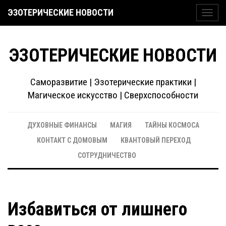
ЭЗОТЕРИЧЕСКИЕ НОВОСТИ
Toggl
navig
ЭЗОТЕРИЧЕСКИЕ НОВОСТИ
Саморазвитие | Эзотерические практики |
Магическое искусство | Сверхспособности
ДУХОВНЫЕ ФИНАНСЫ
МАГИЯ
ТАЙНЫ КОСМОСА
КОНТАКТ С ДОМОВЫМ
КВАНТОВЫЙ ПЕРЕХОД
СОТРУДНИЧЕСТВО
Избавиться от лишнего