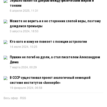
Зеркало является дверью между физическим миром и
тонким
6 апреля 2025, 11:31
Можете не верить и я не сторонник слепой веры, поэтому
дождемся премьеры
3 августа 2024, 18:53
Кто кого и кому не повезет с позиции астрологии
14 июля 2024, 10:25
Пушкин не погиб на дуэли, а стал писателем Александром
Дюма
7 марта 2024, 00:29
В СССР существовал проект аналогичный немецкой
системе институтов «Аненербе»
19 февраля 2024, 06:58
Весь эфир
·
RSS