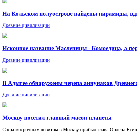
На Кольском полуострове найдены пирамиды, вдв
Древние цивилизации
Исконное название Масленицы - Комоедица, а пер
Древние цивилизации
В Адыгее обнаружены черепа аннунаков Древнег
Древние цивилизации
Москву посетил главный масон планеты
С краткосрочным визитом в Москву прибыл глава Ордена Египе