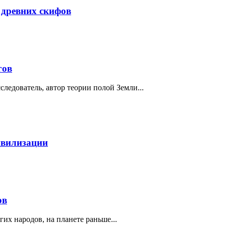
 древних скифов
гов
ледователь, автор теории полой Земли...
ивилизации
ов
их народов, на планете раньше...