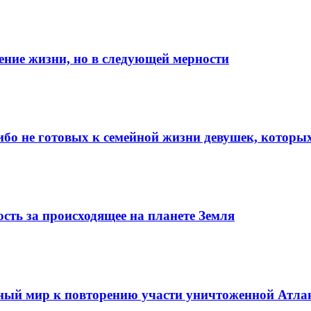
ние жизни, но в следующей мерности
ибо не готовых к семейной жизни девушек, которы
сть за происходящее на планете Земля
ный мир к повторению участи уничтоженной Атл