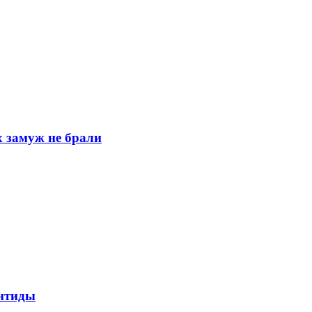
х замуж не брали
антиды