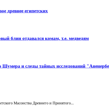
ое древнее египетских
вый блин отдавался комам, т.е. медведям
о Шумера и следы тайных исследований "Аненерб
тского Масонства Древнего и Принятого...