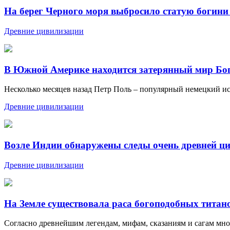
На берег Черного моря выбросило статую богини
Древние цивилизации
В Южной Америке находится затерянный мир Бо
Несколько месяцев назад Петр Поль – популярный немецкий исс
Древние цивилизации
Возле Индии обнаружены следы очень древней ц
Древние цивилизации
На Земле существовала раса богоподобных титан
Согласно древнейшим легендам, мифам, сказаниям и сагам мног