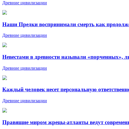
Древние цивилизации
Наши Предки воспринимали смерть как продолже
Древние цивилизации
Невестами в древности называли «порченных», л
Древние цивилизации
Каждый человек несет персональную ответственно
Древние цивилизации
Правящие миром жрецы-атланты ведут современ