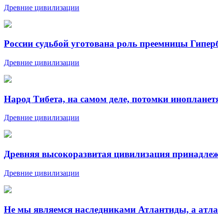
Древние цивилизации
России судьбой уготована роль преемницы Гипер
Древние цивилизации
Народ Тибета, на самом деле, потомки инопланет
Древние цивилизации
Древняя высокоразвитая цивилизация принадлеж
Древние цивилизации
Не мы являемся наследниками Атлантиды, а атла