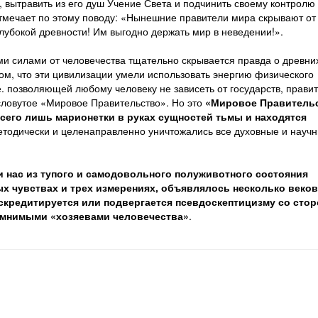
 вытравить из его душ Учение Света и подчинить своему контролю 
тмечает по этому поводу: «Нынешние правители мира скрывают от
лубокой древности! Им выгодно держать мир в неведении!».
ми силами от человечества тщательно скрывается правда о древни
ом, что эти цивилизации умели использовать энергию физического
.е. позволяющей любому человеку не зависеть от государств, прави
есловутое «Мировое Правительство». Но это
«Мировое Правительс
его лишь марионетки в руках сущностей тьмы и находятся
методически и целенаправленно уничтожались все духовные и науч
 нас из тупого и самодовольного полуживотного состояния
 чувствах и трех измерениях, объявлялось несколько веков
искредитируется или подвергается псевдоскептицизму со сто
мнимыми «хозяевами человечества»
.