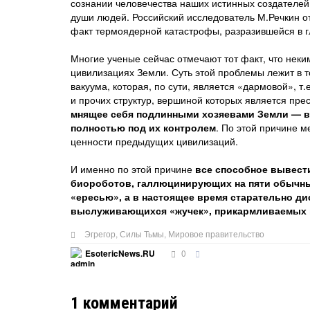
сознании человечества наших истинных создателей,
души людей. Российский исследователь М.Речкин о
факт термоядерной катастрофы, разразившейся в г
Многие ученые сейчас отмечают тот факт, что неки
цивилизациях Земли. Суть этой проблемы лежит в т
вакуума, которая, по сути, является «дармовой», т
и прочих структур, вершиной которых является пр
мнящее себя подлинными хозяевами Земли — вс
полностью под их контролем
. По этой причине 
ценности предыдущих цивилизаций.
И именно по этой причине
все способное вывести
биороботов, галлюцинирующих на пяти обычных
«ересью», а в настоящее время старательно д
выслуживающихся «жучек», прикармливаемых 
Эгрегор
,
Силы Тьмы
,
Мировое правительство
0
EsotericNews.RU
1
комментарий