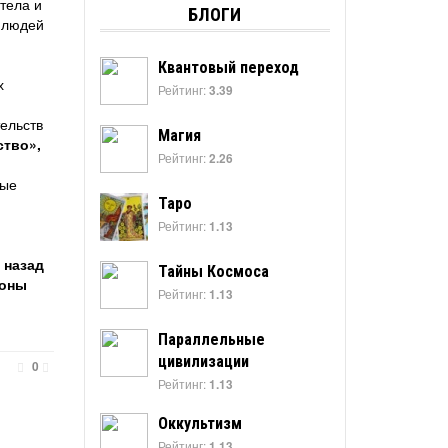
тела и
БЛОГИ
 людей
Квантовый переход
х
Рейтинг:
3.39
тельств
Магия
тво»,
Рейтинг:
2.26
ные
Таро
Рейтинг:
1.13
 назад
Тайны Космоса
роны
Рейтинг:
1.13
Параллельные
цивилизации
0
Рейтинг:
1.13
Оккультизм
Рейтинг:
1.13