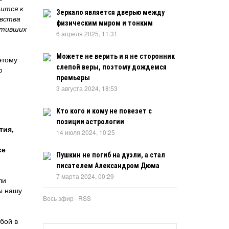
мится к
Зеркало является дверью между
увства
физическим миром и тонким
ативших
6 апреля 2025, 11:31
Можете не верить и я не сторонник
этому
слепой веры, поэтому дождемся
ю
премьеры
3 августа 2024, 18:53
Кто кого и кому не повезет с
позиции астрологии
тия,
14 июля 2024, 10:25
се
Пушкин не погиб на дуэли, а стал
писателем Александром Дюма
7 марта 2024, 00:29
ли
бы нашу
Весь эфир
·
RSS
бой в