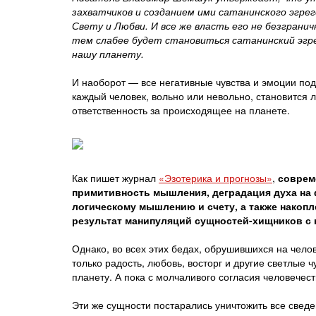
захватчиков и созданием ими сатанинского эгре
Свету и Любви. И все же власть его не безгран
тем слабее будет становиться сатанинский эгр
нашу планету.
И наоборот — все негативные чувства и эмоции под
каждый человек, вольно или невольно, становится 
ответственность за происходящее на планете.
Как пишет журнал
«Эзотерика и прогнозы»
,
соврем
примитивность мышления, деградация духа на 
логическому мышлению и счету, а также накоп
результат манипуляций сущностей-хищников с
Однако, во всех этих бедах, обрушившихся на чел
только радость, любовь, восторг и другие светлые 
планету. А пока с молчаливого согласия человечес
Эти же сущности постарались уничтожить все свед