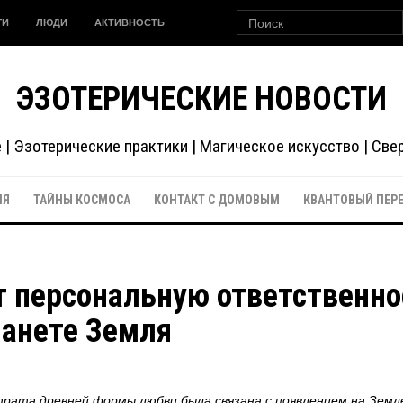
ГИ
ЛЮДИ
АКТИВНОСТЬ
ЭЗОТЕРИЧЕСКИЕ НОВОСТИ
| Эзотерические практики | Магическое искусство | Св
ИЯ
ТАЙНЫ КОСМОСА
КОНТАКТ С ДОМОВЫМ
КВАНТОВЫЙ ПЕР
 персональную ответственно
ланете Земля
ата древней формы любви была связана с появлением на Земл