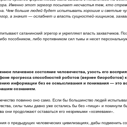
гора. Именно этот эгрегор посылает несчастья тем, кто стре
ична. Чем больше людей будет испытывать хорошие и светлые ч
егор, а значит — ослабнет и власть сущностей-хищников, захв
питывают сатанинский эгрегор и укрепляют власть захватчиков. По
либо пособником, либо противником сил тьмы и несет персональну
енное плачевное состояние человечества, узость его восприя
фоне прогресса способностей роботов (вернее биороботов) к
лению информации без ее осмысливания и понимания — это в
 нашим сознанием
.
овечество повинно оно само. Если бы большинство людей испытыва
чувства, силы тьмы давно уже остались бы без «пищи» и покинули 
тва они продолжают оставаться его незримыми «хозяевами».
ения о предыдущих человеческих цивилизациях, дабы подменить со