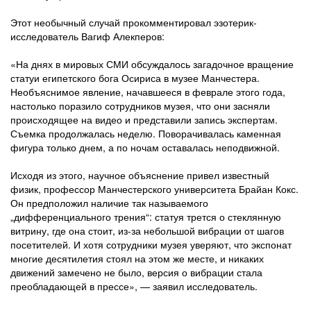
Этот необычный случай прокомментировал эзотерик-
исследователь Вагиф Алекперов:
«На днях в мировых СМИ обсуждалось загадочное вращение
статуи египетского бога Осириса в музее Манчестера.
Необъяснимое явление, начавшееся в феврале этого года,
настолько поразило сотрудников музея, что они засняли
происходящее на видео и представили запись экспертам.
Съемка продолжалась неделю. Поворачивалась каменная
фигура только днем, а по ночам оставалась неподвижной.
Исходя из этого, научное объяснение привел известный
физик, профессор Манчестерского университета Брайан Кокс.
Он предположил наличие так называемого
„дифференциального трения“: статуя трется о стеклянную
витрину, где она стоит, из-за небольшой вибрации от шагов
посетителей. И хотя сотрудники музея уверяют, что экспонат
многие десятилетия стоял на этом же месте, и никаких
движений замечено не было, версия о вибрации стала
преобладающей в прессе», — заявил исследователь.