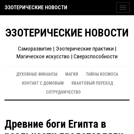
ЭЗОТЕРИЧЕСКИЕ НОВОСТИ
Toggl
navig
ЭЗОТЕРИЧЕСКИЕ НОВОСТИ
Саморазвитие | Эзотерические практики |
Магическое искусство | Сверхспособности
ДУХОВНЫЕ ФИНАНСЫ
МАГИЯ
ТАЙНЫ КОСМОСА
КОНТАКТ С ДОМОВЫМ
КВАНТОВЫЙ ПЕРЕХОД
СОТРУДНИЧЕСТВО
Древние боги Египта в