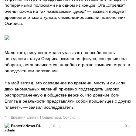
поперечными полосками на одном из концов. Эта „стрелка“
очень похожа на так называемый „джед“ — важный предмет
древнеегипетского культа, символизировавший позвоночник
Осириса.
Мало того, рисунок компаса указывает на особенность
поведения статуи Осириса: каменная фигура, совершив пол-
оборота, останавливается, подобно стрелке компаса, строго в
определенном положении.
На мой взгляд, это совпадение по времени, месту и смыслу
двух аномальных явлений призвано подтвердить широко
распространенную в обществе версию, что древние боги
Египта в реальности представляли собой пришельцев с других
планет», — заявил исследователь.
Древний Египет
,
Пришельцы
,
Осирис
0
EsotericNews.RU
0