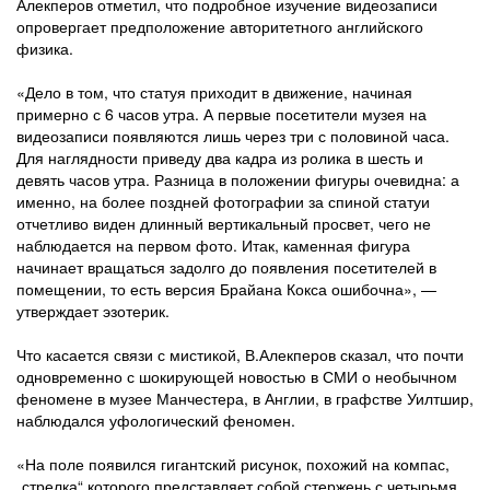
Алекперов отметил, что подробное изучение видеозаписи
опровергает предположение авторитетного английского
физика.
«Дело в том, что статуя приходит в движение, начиная
примерно с 6 часов утра. А первые посетители музея на
видеозаписи появляются лишь через три с половиной часа.
Для наглядности приведу два кадра из ролика в шесть и
девять часов утра. Разница в положении фигуры очевидна: а
именно, на более поздней фотографии за спиной статуи
отчетливо виден длинный вертикальный просвет, чего не
наблюдается на первом фото. Итак, каменная фигура
начинает вращаться задолго до появления посетителей в
помещении, то есть версия Брайана Кокса ошибочна», —
утверждает эзотерик.
Что касается связи с мистикой, В.Алекперов сказал, что почти
одновременно с шокирующей новостью в СМИ о необычном
феномене в музее Манчестера, в Англии, в графстве Уилтшир,
наблюдался уфологический феномен.
«На поле появился гигантский рисунок, похожий на компас,
„стрелка“ которого представляет собой стержень с четырьмя