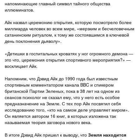
напоминающие главный символ тайного общества
иллюминатов.
Айк назвал церемонию открытия, которую посмотрело более
миллиарда человек во всем мире, «мерзким и бесчеловечным
сатанинским ритуалом, к тому же состоявшимся в ключевой
день поклонения дьяволу».
«Детишки в госпитальных кроватях у ног огромного демона —
это что, церемония открытия спортивного мероприятия?» —
восклицает Айк.
Напомним, что Дэвид Айк до 1990 года был известным
спортивным комментатором канала BBC и спикером
британской Партии Зеленых, пока в 38 лет на одном из
сеансов психолог не сказал ему, что у него есть особое
предназначение на Земле. С тех пор Айк посвятил себя
исследованию того, «кто на самом деле управляет миром».
Он является автором 16 книг, в которых изложена так
называемая теория заговора нового века.
В итоге Дэвид Айк пришел к выводу, что
Земля находится