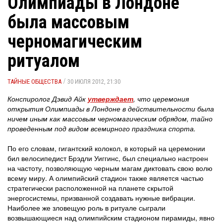
Олимпиады в Лондоне
была массовым
черномагическим
ритуалом
/
ТАЙНЫЕ ОБЩЕСТВА
30 ИЮЛЯ 2012, 21:30
Конспиролог Дэвид Айк
утверждает
, что церемония
открытия Олимпиады в Лондоне в действительности была
ничем иным как массовым черномагическим обрядом, тайно
проведенным под видом всемирного праздника спорта.
По его словам, гигантский колокол, в который на церемонии
бил велосипедист Брэдли Уиггинс, был специально настроен
на частоту, позволяющую черным магам диктовать свою волю
всему миру. А олимпийский стадион также является частью
стратегически расположенной на планете скрытой
энергосистемы, призванной создавать нужные вибрации.
Наиболее же зловещую роль в ритуале сыграли
возвышающиеся над олимпийским стадионом пирамиды, явно