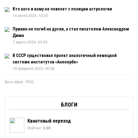
Кто кого и кому не повезет с позиции астрологии
14 июля 2024, 10:25
Пушкин не погиб на дуэли, а стал писателем Александром
Дюма
7 марта 2024, 00:29
В СССР существовал проект аналогичный немецкой
системе институтов «Аненербе»
19 февраля 2024, 06:58
Весь эфир
·
RSS
БЛОГИ
Квантовый переход
Рейтинг:
3.39