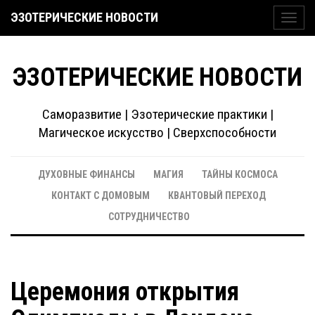
ЭЗОТЕРИЧЕСКИЕ НОВОСТИ
Toggl
navig
ЭЗОТЕРИЧЕСКИЕ НОВОСТИ
Саморазвитие | Эзотерические практики |
Магическое искусство | Сверхспособности
ДУХОВНЫЕ ФИНАНСЫ
МАГИЯ
ТАЙНЫ КОСМОСА
КОНТАКТ С ДОМОВЫМ
КВАНТОВЫЙ ПЕРЕХОД
СОТРУДНИЧЕСТВО
Церемония открытия