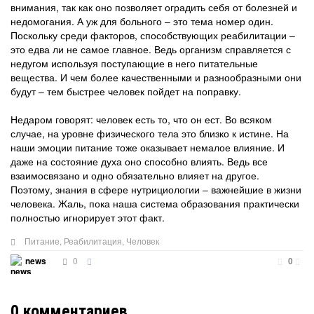
внимания, так как оно позволяет оградить себя от болезней и
недомогания. А уж для больного – это тема номер один.
Поскольку среди факторов, способствующих реабилитации –
это едва ли не самое главное. Ведь организм справляется с
недугом используя поступающие в него питательные
вещества. И чем более качественными и разнообразными они
будут – тем быстрее человек пойдет на поправку.
Недаром говорят: человек есть то, что он ест. Во всяком
случае, на уровне физического тела это близко к истине. На
наши эмоции питание тоже оказывает немалое влияние. И
даже на состояние духа оно способно влиять. Ведь все
взаимосвязано и одно обязательно влияет на другое.
Поэтому, знания в сфере нутрициологии – важнейшие в жизни
человека. Жаль, пока наша система образования практически
полностью игнорирует этот факт.
Питание
,
Реабилитация
,
Человек
0
news
0
0
комментариев