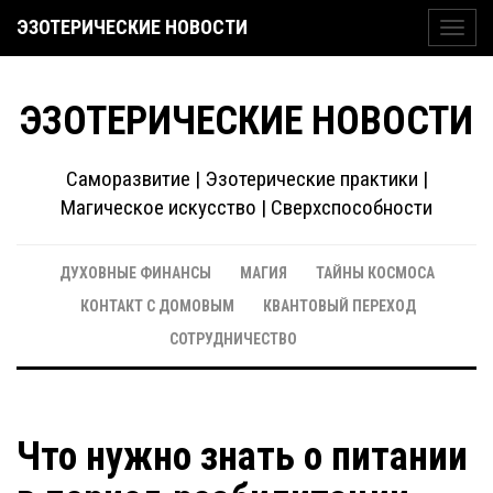
ЭЗОТЕРИЧЕСКИЕ НОВОСТИ
Toggl
navig
ЭЗОТЕРИЧЕСКИЕ НОВОСТИ
Саморазвитие | Эзотерические практики |
Магическое искусство | Сверхспособности
ДУХОВНЫЕ ФИНАНСЫ
МАГИЯ
ТАЙНЫ КОСМОСА
КОНТАКТ С ДОМОВЫМ
КВАНТОВЫЙ ПЕРЕХОД
СОТРУДНИЧЕСТВО
Что нужно знать о питании