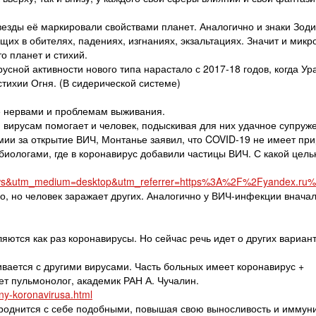
везды её маркировали свойствами планет. Аналогично и знаки Зод
щих в обителях, падениях, изгнаниях, экзальтациях. Значит и микр
о планет и стихий.
усной активности нового типа нарастало с 2017-18 годов, когда Ур
стихии Огня. (В сидерической системе)
же нервами и проблемам выживания.
 вирусам помогает и человек, подыскивая для них удачное супруже
мии за открытие ВИЧ, Монтанье заявил, что COVID-19 не имеет пр
иологами, где в коронавирус добавили частицы ВИЧ. С какой цель
news&utm_medium=desktop&utm_referrer=https%3A%2F%2Fyandex.ru
о, но человек заражает других. Аналогично у ВИЧ-инфекции внача
ются как раз коронавирусы. Но сейчас речь идет о других вариант
вается с другими вирусами. Часть больных имеет коронавирус +
ет пульмонолог, академик РАН А. Чучалин.
ny-koronavirusa.html
 роднится с себе подобными, повышая свою выносливость и иммуни