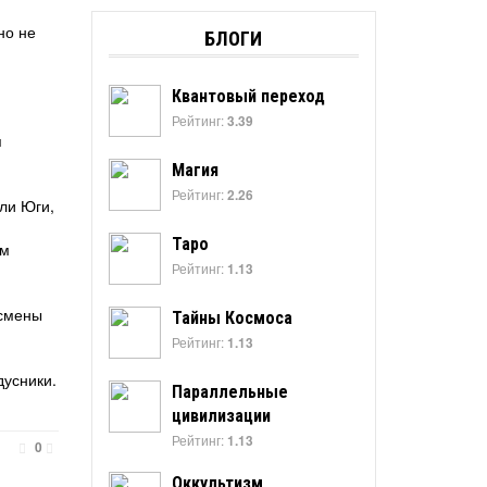
но не
БЛОГИ
Квантовый переход
Рейтинг:
3.39
я
Магия
Рейтинг:
2.26
ли Юги,
Таро
им
Рейтинг:
1.13
 смены
Тайны Космоса
Рейтинг:
1.13
дусники.
Параллельные
цивилизации
Рейтинг:
1.13
0
Оккультизм