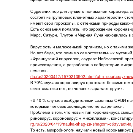
С древних пор для лучшего понимания характера з
состоят из групповых планетных характеристик стоя
имеют свои гороскопы, с оттенками природы каких-т
Есть основания полагать, что зарождение коронавир
Марс, Сатурн, Плутон и Черная Луна находились в 
Вирус хоть и малюсенький организм, но с такими 
Но вот беда, что помимо самостоятельных мутаций,
«Французский вирусолог, лауреат Нобелевской пре
происхождения, а разработан в лаборатории микроб
неясно».
ria.ru/20200417/1570213902.html?utm_source=yx
В 70% случаях коронавирус протекает бессимптомн
симптоматики нет, но человек заражает других.
«В 40 % случаев возбудителями сезонных ОРВИ явля
которыми человек эволюционно не встречался.
Проблема в том, что новый тип коронавируса смеши
риновирус, короновирус + микоплазма», констатиру
rg.ru/2020/04/19/nauka-shag-za-shagom-otkryvaet-taj
То есть, микробиологи научили новый коронавирус