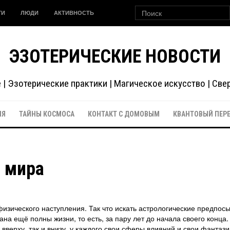
ГИ
ЛЮДИ
АКТИВНОСТЬ
ЭЗОТЕРИЧЕСКИЕ НОВОСТИ
| Эзотерические практики | Магическое искусство | Св
ИЯ
ТАЙНЫ КОСМОСА
КОНТАКТ С ДОМОВЫМ
КВАНТОВЫЙ ПЕР
о мира
изического наступления. Так что искать астрологические предпос
ана ещё полны жизни, то есть, за пару лет до начала своего конца.
 вверху, так и внизу, у каждого свои сферы влияний и свои фантази