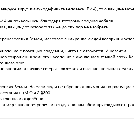
навирус+ вирус иммунодефицита человека (ВИЧ), то о вакцине мож
ВИЧ не понаслышке, благодаря которому получил нобеля.
, вакцину от которого так же до сих пор не изобрели.
перенаселения Земли, массовое вымирание людей воспринимаетс
рщвление с помощью эпидемии, никто не отважится. И незачем.
ков сокращения земного населения с окончанием тёмной эпохи Ка
енного огня.
ые энергии, и низшие сферы, так же как и высшие, насыщаются эт
условиях Земли. Но если люди не обращают внимания на растущие
осстания». (М.О.ч.2 §390)
твлеченно и отдалённо.
 и мир явно перегрелся, и всюду к нашим лбам прикладывают гра