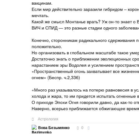
вакцинам.
Если мир действительно заразили гибридом – коро
мечтать.
Какой же смысл Монтанье врать? Уж он-то знает о 
ВИЧ и СПИД — это разные стадии одного заболевания
Конечно, сторонникам радикального сдерживания 
положительно.
Но организовать в глобальном масштабе такое уме
Достаточно знать о приближении эволюционных сро
нарастанием эры Водолея и усилением пространств
«Пространственный огонь захватывает все жизненн
огнем» (Беспр. ч.2,336)
«Много раз указывалось на потерю равновесия в 
холода и жара, то им придется испытать огненные в
О приходе Эпохи Огня говорили давно, да как-то о
Наверно, всерьез приближается обжигающее время,
Астрология
0
Вова Безымянко