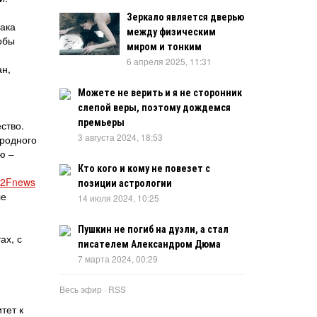
Зеркало является дверью
иака
между физическим
обы
миром и тонким
6 апреля 2025, 11:31
ан,
Можете не верить и я не сторонник
слепой веры, поэтому дождемся
премьеры
ство.
3 августа 2024, 18:53
иродного
ю –
Кто кого и кому не повезет с
%2Fnews
позиции астрологии
ле
14 июля 2024, 10:25
Пушкин не погиб на дуэли, а стал
ах, с
писателем Александром Дюма
7 марта 2024, 00:29
Весь эфир
·
RSS
тет к