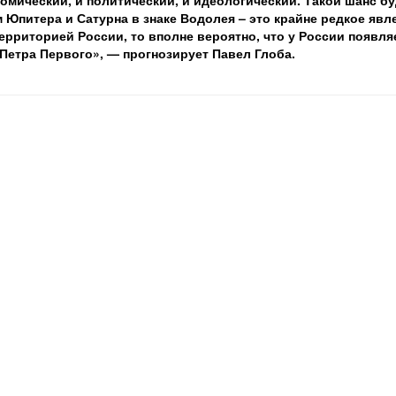
номический, и политический, и идеологический. Такой шанс бу
м Юпитера и Сатурна в знаке Водолея – это крайне редкое явл
ерриторией России, то вполне вероятно, что у России появля
Петра Первого», — прогнозирует Павел Глоба.