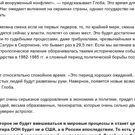
ый вооруженный конфликт», — предсказывает Глоба. Это время дл
Нас ожидают волнения на окраинах страны, однако государство не
ть.
озможна смена если не первых лидеров, то, по крайней мере, смена
дятся сейчас у власти, полетят со своих мест. Это будет достаточн
ими-то судебными процессами, даже трибуналами, чрезвычайными 
атурн в Скорпионе, что бывает раз в 29,5 лет. Если мы заглянем в
астрологическое явление оборачивалась такими историческими соб
дарства в 1982-1985 гг. и сложный период политической борьбы по
ит относительно спокойное время. «Это период хороших ожиданий,
стых людей будут развязаны руки. Наверное, появятся новые возм
 Глоба.
ет очень серьезное оздоровление в экономике и политике, придет
дей, весьма образованных, технократов, которые очень сильно дв
уверен астролог.
торое не будет вмешиваться в мировые процессы и станет ц
тира ООН будет не в США, а в России впоследствии. То есть у