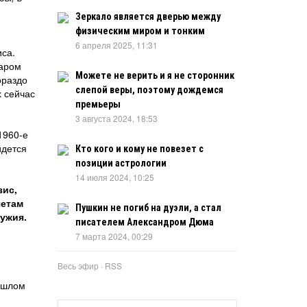
Зеркало является дверью между
физическим миром и тонким
6 апреля 2025, 11:31
иса.
маром
Можете не верить и я не сторонник
ораздо
слепой веры, поэтому дождемся
х сейчас
премьеры
3 августа 2024, 18:53
1960-е
идется
Кто кого и кому не повезет с
позиции астрологии
14 июля 2024, 10:25
зис,
четам
Пушкин не погиб на дуэли, а стал
ужия.
писателем Александром Дюма
7 марта 2024, 00:29
Весь эфир
·
RSS
рошлом