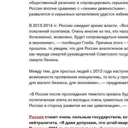
общественный резонанс и спровоцировать серьезн
России вполне сравнимо с «лихими девяностыми». 
развалится и серьезных катаклизмов удастся избежа
В 2013-2014 гг. Россию ожидает кризис власти. «В
поколений политиков. Очень многие из тех, кто нахо
болезненно, возможно, будет сопровождаться как
в экономике», — пообещал Глоба. Причина этого – С
прошлое, то увидим, что для России аналогичное 
как череда смертей руководителей Советского госу
смерти Ленина.
Между тем, для простых людей с 2013 года наступ
возможности проявления инициативы, то есть у про
для малого бизнеса, для экономики», — предрекает
«В России после прохождения тяжелого кризиса буд
политическая элита из молодых очень грамотных лю
Россию в сторону развития ее как цивилизации», — 
Россия
станет очень сильным государством, ко
нейтралитета. «Я даже допускаю, что штаб-квар