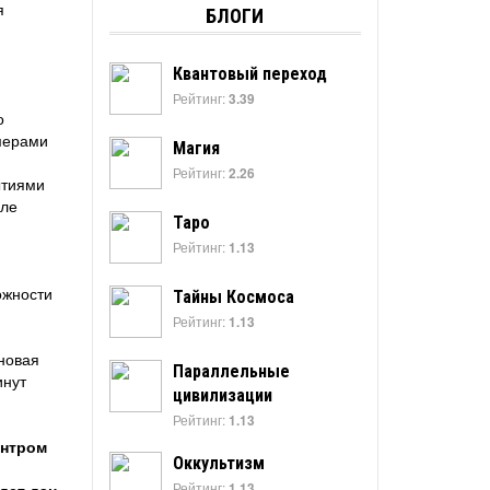
я
БЛОГИ
Квантовый переход
Рейтинг:
3.39
о
мерами
Магия
Рейтинг:
2.26
ытиями
сле
Таро
Рейтинг:
1.13
ожности
Тайны Космоса
Рейтинг:
1.13
 новая
Параллельные
инут
цивилизации
Рейтинг:
1.13
ентром
Оккультизм
Рейтинг:
1.13