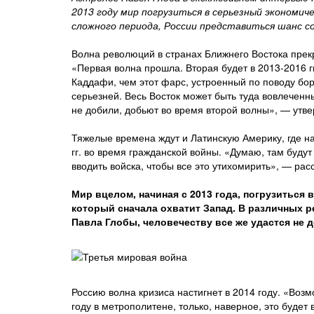
2013 году мир погрузиться в серьезный экономиче
сложного периода, России представиться шанс с
Волна революций в странах Ближнего Востока прекр
«Первая волна прошла. Вторая будет в 2013-2016 гг
Каддафи, чем этот фарс, устроенный по поводу бор
серьезней. Весь Восток может быть туда вовлеченн
не добили, добьют во время второй волны», — утве
Тяжелые времена ждут и Латинскую Америку, где на
гг. во время гражданской войны. «Думаю, там буду
вводить войска, чтобы все это утихомирить», — рас
Мир вцелом, начиная с 2013 года, погрузиться 
который сначала охватит Запад. В различных 
Павла Глобы, человечеству все же удастся не 
Россию волна кризиса настигнет в 2014 году. «Воз
году в метрополитене, только, наверное, это будет