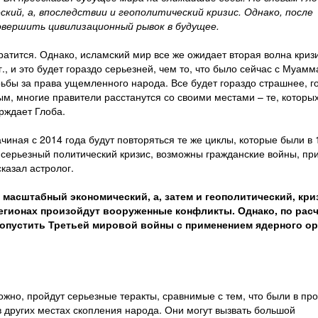
ский, а, впоследствии и геополитический кризис. Однако, после
овершить цивилизационный рывок в будущее.
атится. Однако, исламский мир все же ожидает вторая волна криз
., и это будет гораздо серьезней, чем то, что было сейчас с Муам
ьбы за права ущемленного народа. Все будет гораздо страшнее, г
ым, многие правители расстанутся со своими местами – те, которы
рждает Глоба.
чиная с 2014 года будут повторяться те же циклы, которые были в 
т серьезный политический кризис, возможны гражданские войны, пр
сказал астролог.
в масштабный экономический, а, затем и геополитический, кри
регионах произойдут вооруженные конфликты. Однако, по рас
допустить Третьей мировой войны с применением ядерного ор
можно, пройдут серьезные теракты, сравнимые с тем, что были в п
 в других местах скопления народа. Они могут вызвать большой