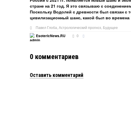
России с 2021 гг. появляется новый шанс и эко
стране на 21 год. Я это связываю с соединение
Поскольку Водолей с древности был связан с т
цивилизационный шанс, какой был во времена 
Павел Глоба
,
Астрологический прогноз
,
Будущее
0
EsotericNews.RU
0
комментариев
Оставить комментарий