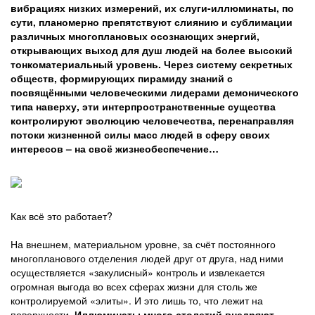
вибрациях низких измерений, их слуги-иллюминаты, по
сути, планомерно препятствуют слиянию и сублимации
различных многоплановых осознающих энергий,
открывающих выход для душ людей на более высокий
тонкоматериальный уровень. Через систему секретных
обществ, формирующих пирамиду знаний с
посвящёнными человеческими лидерами демонического
типа наверху, эти интерпространственные существа
контролируют эволюцию человечества, перенаправляя
потоки жизненной силы масс людей в сферу своих
интересов – на своё жизнеобеспечение…
Как всё это работает?
На внешнем, материальном уровне, за счёт постоянного
многопланового отделения людей друг от друга, над ними
осуществляется «закулисный» контроль и извлекается
огромная выгода во всех сферах жизни для столь же
контролируемой «элиты». И это лишь то, что лежит на
поверхности.
Иллюминаты много столетий внедряют