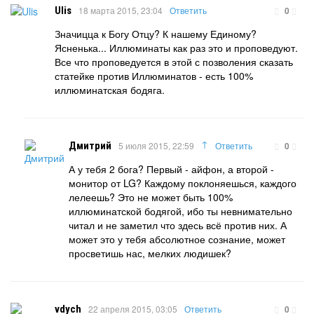
Ulis
18 марта 2015, 23:04
Ответить
0
Значицца к Богу Отцу? К нашему Единому?
Ясненька... Иллюминаты как раз это и проповедуют.
Все что проповедуется в этой с позволения сказать
статейке против Иллюминатов - есть 100%
иллюминатская бодяга.
↑
Дмитрий
5 июля 2015, 22:59
Ответить
0
А у тебя 2 бога? Первый - айфон, а второй -
монитор от LG? Каждому поклоняешься, каждого
лелеешь? Это не может быть 100%
иллюминатской бодягой, ибо ты невнимательно
читал и не заметил что здесь всё против них. А
может это у тебя абсолютное сознание, может
просветишь нас, мелких людишек?
vdych
22 апреля 2015, 03:05
Ответить
0