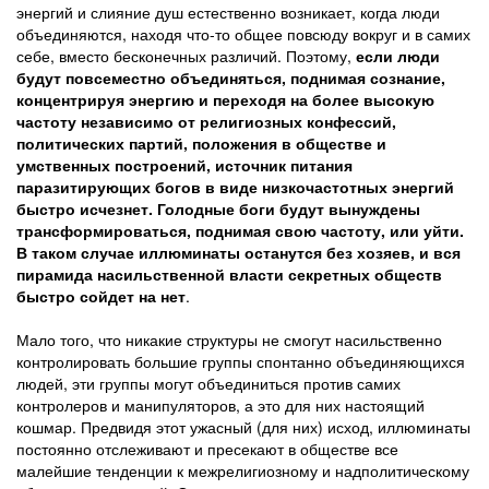
энергий и слияние душ естественно возникает, когда люди
объединяются, находя что-то общее повсюду вокруг и в самих
себе, вместо бесконечных различий. Поэтому,
если люди
будут повсеместно объединяться, поднимая сознание,
концентрируя энергию и переходя на более высокую
частоту независимо от религиозных конфессий,
политических партий, положения в обществе и
умственных построений, источник питания
паразитирующих богов в виде низкочастотных энергий
быстро исчезнет. Голодные боги будут вынуждены
трансформироваться, поднимая свою частоту, или уйти.
В таком случае иллюминаты останутся без хозяев, и вся
пирамида насильственной власти секретных обществ
быстро сойдет на нет
.
Мало того, что никакие структуры не смогут насильственно
контролировать большие группы спонтанно объединяющихся
людей, эти группы могут объединиться против самих
контролеров и манипуляторов, а это для них настоящий
кошмар. Предвидя этот ужасный (для них) исход, иллюминаты
постоянно отслеживают и пресекают в обществе все
малейшие тенденции к межрелигиозному и надполитическому