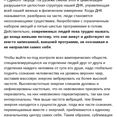
разрушается целостная структура нашей ДНК, управляющая
всей нашей жизнью в физическом измерении. Когда ДНК
оказывается, разобрана на части, люди становятся
неосознающими существами, биороботами с ограниченным
набором эмоций и пятью-шестью программами в голове.
Действительно,
современных людей пока трудно назвать
до конца живыми потому, что они живут и действуют по
кем-то написанной, внешней программе, не осознавая и
не направляя самих себя
.
Чтобы выйти из-под контроля всех вампирических обществ,
специализирующихся на отделении людей друг от друга и
отделении каждого человека от сути его души, надо глобально
поднять сознание человечества на уровень верхних чакр,
заставив массовую энергию вибрировать на более высокой
частоте. Высокочастотные энергии слишком духовны и
нефиксированы настолько, что их невозможно присвоить или
перехватить, на них невозможно паразитировать, так как они
инперсональны. Чем выше частота вибраций, тем ближе
энергия находится к сущности души, тогда все части сознания,
перемещаемые вместе с энергией, приближаются к единому
изначальному центру самих себя. Таким образом, сублимация