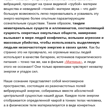
вибрацией, проходит на грани видимой «грубой» материи
вещества и невидимой «тонкой» материи звука – что даёт
большую возможность легко перехватывать и усваивать эту
энерго-материю более опытным паразитирующим
сознательным существам. Таким образом,
тандем
нематериальных существ и иллюминатов, составляющий
сущность секретных оккультных обществ, намеренно
вызывает в мире людей конфликты, вспышки агрессии и
массовые убийства, чтобы использовать выделяемую
людьми низкочастотную энергию в своих целях
. Как бы
странно это ни прозвучало, но огромные массы людей
используют в качестве батареек, источников паразитического
питания – точно так же, как в фильме
«Матрица»
, и люди
этого не осознают! Они только временами чувствуют нехватку
энергии и упадок сил.
Наше сознание представляет собой многомерное
пространство, состоящее из разночастотных полей
вибрирующей энергии, собираемых вместе абсолютной
центральной сущностью нашей души. Каждое поле энергии
отображается определенной чакрой в тонких телах человека,
а в физическом теле материализуется в виде конкретных