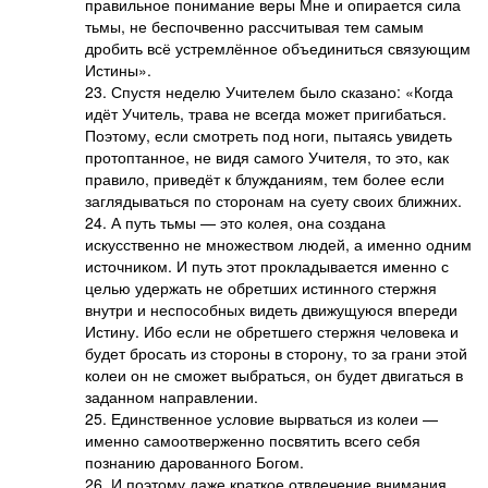
правильное понимание веры Мне и опирается сила
тьмы, не беспочвенно рассчитывая тем самым
дробить всё устремлённое объединиться связующим
Истины».
23. Спустя неделю Учителем было сказано: «Когда
идёт Учитель, трава не всегда может пригибаться.
Поэтому, если смотреть под ноги, пытаясь увидеть
протоптанное, не видя самого Учителя, то это, как
правило, приведёт к блужданиям, тем более если
заглядываться по сторонам на суету своих ближних.
24. А путь тьмы — это колея, она создана
искусственно не множеством людей, а именно одним
источником. И путь этот прокладывается именно с
целью удержать не обретших истинного стержня
внутри и неспособных видеть движущуюся впереди
Истину. Ибо если не обретшего стержня человека и
будет бросать из стороны в сторону, то за грани этой
колеи он не сможет выбраться, он будет двигаться в
заданном направлении.
25. Единственное условие вырваться из колеи —
именно самоотверженно посвятить всего себя
познанию дарованного Богом.
26. И поэтому даже краткое отвлечение внимания,