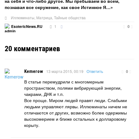
на себя и что-либо другое. Мы пребываем во всем,
познавая все окружение, как свое Истинное Я…»
Иллюминаты
,
Матрица
,
Тайные общества
1
EsotericNews.RU
0
20
комментариев
Kemerow
13 марта 2015, 00:19
Ответить
0
В статье перемудрили с многомерным
пространством, полями вибрирующей энергии,
чакрами, ДНК и т.п.
Все проще. Миром людей правят люди. Слабыми
людьми управляют лярвы. Иллюминаты ничем не
отличаются от других, возможно более одержимы
высокомерием и ближе остальных к долларовому
корыту.