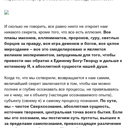
И сколько не говорить, все равно никто не откроет нам
никакого секрета, кроме того, что все есть иллюзия.
Все
планы масонов, иллюминатов, пророков, гуру, светлых
борцов за правду, вся игра демонов и богов, все целое
мироздание – все это смоделировано и является
великим экспериментом, запущенным для того, чтобы
привести нас обратно к Единому Богу-Творцу и дальше к
истинному Я, к абсолютной сущности нашей души
.
Когда то, что мы сотворили, возвращается к нам самим,
величайший секрет заключается в том, чтобы как можно
полнее и глубже осознавать все процессы, не привязываясь
ни к чему, ни к объекту (частицам осознаваемого опыта),
субъекту (своему я) и самому процессу познания.
По сути,
мы – чистое Сверхсознание, абсолютная сущность,
источник творения, центральная точка всего бытия. Если
мы это осознаем, мы постигнем суть пустоты, высшее я
за пределами самопознания, превосходящее различение