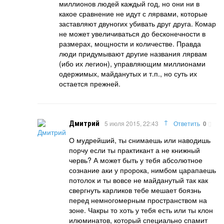
миллионов людей каждый год, но они ни в
какое сравнение не идут с лярвами, которые
заставляют двуногих убивать друг друга. Комар
не может увеличиваться до бесконечности в
размерах, мощности и количестве. Правда
люди придумывают другие названия лярвам
(ибо их легион), управляющим миллионами
одержимых, майданутых и т.п., но суть их
остается прежней.
↑
Дмитрий
5 июля 2015, 22:43
Ответить
0
О мудрейший, ты снимаешь или наводишь
порчу если ты практикант а не книжный
червь? А может быть у тебя абсолютное
сознание аки у пророка, нимбом царапаешь
потолок и ты вовсе не майданутый так как
свергнуть карликов тебе мешает боязнь
перед немногомерным пространством на
зоне. Чакры то хоть у тебя есть или ты клон
илюминатов, который специально спамит