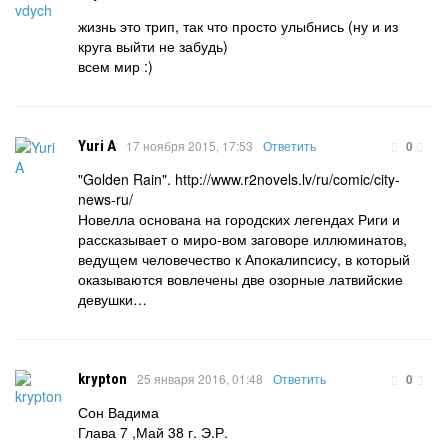
жизнь это трип, так что просто улыбнись (ну и из
круга выйти не забудь)
всем мир :)
Yuri A
17 ноября 2015, 17:53
Ответить
0
"Golden Rain". http://www.r2novels.lv/ru/comic/city-
news-ru/
Новелла основана на городских легендах Риги и
рассказывает о миро-вом заговоре иллюминатов,
ведущем человечество к Апокалипсису, в который
оказываются вовлечены две озорные латвийские
девушки…
krypton
25 января 2016, 01:48
Ответить
0
Сон Вадима
Глава 7 ,Май 38 г. Э.Р.