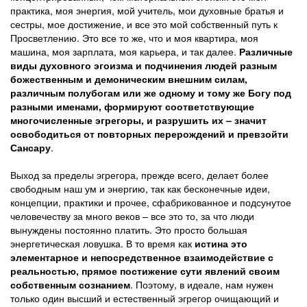
практика, моя энергия, мой учитель, мои духовные братья и
сестры, мое достижение, и все это мой собственный путь к
Просветлению. Это все то же, что и моя квартира, моя
машина, моя зарплата, моя карьера, и так далее.
Различные
виды духовного эгоизма и подчинения людей разным
божественным и демоническим внешним силам,
различным полубогам или же одному и тому же Богу под
разными именами, формируют соответствующие
многочисленные эгрегоры, и разрушить их – значит
освободиться от повторных перерождений и превзойти
Сансару
.
Выход за пределы эгрегора, прежде всего, делает более
свободным наш ум и энергию, так как бесконечные идеи,
концепции, практики и прочее, сфабрикованное и подсунутое
человечеству за много веков – все это то, за что люди
вынуждены постоянно платить. Это просто большая
энергетическая ловушка. В то время как
истина это
элементарное и непосредственное взаимодействие с
реальностью, прямое постижение сути явлений своим
собственным сознанием
. Поэтому, в идеале, нам нужен
только один высший и естественный эгрегор очищающий и