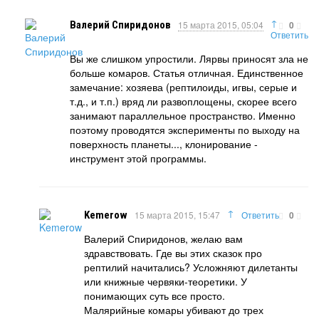
↑
Валерий Спиридонов
15 марта 2015, 05:04
0
Ответить
Вы же слишком упростили. Лярвы приносят зла не
больше комаров. Статья отличная. Единственное
замечание: хозяева (рептилоиды, игвы, серые и
т.д., и т.п.) вряд ли развоплощены, скорее всего
занимают параллельное пространство. Именно
поэтому проводятся эксперименты по выходу на
поверхность планеты..., клонирование -
инструмент этой программы.
↑
Kemerow
15 марта 2015, 15:47
Ответить
0
Валерий Спиридонов, желаю вам
здравствовать. Где вы этих сказок про
рептилий начитались? Усложняют дилетанты
или книжные червяки-теоретики. У
понимающих суть все просто.
Малярийные комары убивают до трех