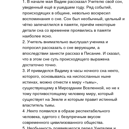
1. В начале мая Вадим рассказал Учителю свой сон,
увиденный ещё в ушедшем году. Ряд событий,
происходящих в общине, невольно воскресил
воспоминания о сне. Сон был необычный, цельный и
чётко запечатлился в памяти, причём некоторые
детали сна со временем проявились в памяти
наиболее ясно.
2. Учитель внимательно выслушал ученика и
попросил рассказать о сне верующим, а
впоследствии занести рассказ в Писание. И сказал,
что в этом сне суть происходящего выражена
достаточно точно.
3. И привиделся Вадиму в часы ночного сна некто,
которого, основываясь на ниспосланных ныне
истинах, можно отнести к миру «тьмы»,
существующему в Мироздании Вселенной, но не к
тому противостоящему человеку миру, который
существует на Земле и которым правит истинный
властитель тьмы.
4 .Некто появился в образе респектабельного
человека, одетого с безупречным вкусом
современного цивилизованного общества.
5. Необычность появившегося перед Учителем и