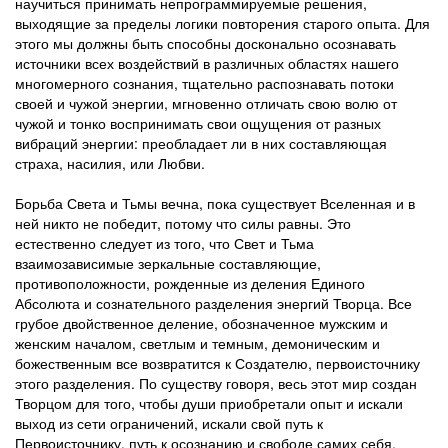
научиться принимать непрограммируемые решения,
выходящие за пределы логики повторения старого опыта. Для
этого мы должны быть способны досконально осознавать
источники всех воздействий в различных областях нашего
многомерного сознания, тщательно распознавать потоки
своей и чужой энергии, мгновенно отличать свою волю от
чужой и тонко воспринимать свои ощущения от разных
вибраций энергии: преобладает ли в них составляющая
страха, насилия, или Любви.
Борьба Света и Тьмы вечна, пока существует Вселенная и в
ней никто не победит, потому что силы равны. Это
естественно следует из того, что Свет и Тьма
взаимозависимые зеркальные составляющие,
противоположности, рожденные из деления Единого
Абсолюта и сознательного разделения энергий Творца. Все
грубое двойственное деление, обозначенное мужским и
женским началом, светлым и темным, демоническим и
божественным все возвратится к Создателю, первоисточнику
этого разделения. По существу говоря, весь этот мир создан
Творцом для того, чтобы души приобретали опыт и искали
выход из сети ограничений, искали свой путь к
Первоисточнику, путь к осознанию и свободе самих себя.