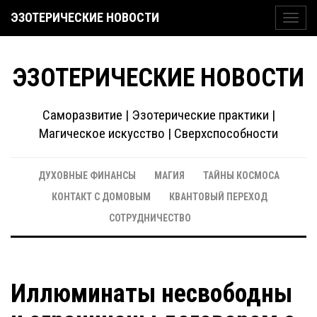
ЭЗОТЕРИЧЕСКИЕ НОВОСТИ
Toggl
navig
ЭЗОТЕРИЧЕСКИЕ НОВОСТИ
Саморазвитие | Эзотерические практики |
Магическое искусство | Сверхспособности
ДУХОВНЫЕ ФИНАНСЫ
МАГИЯ
ТАЙНЫ КОСМОСА
КОНТАКТ С ДОМОВЫМ
КВАНТОВЫЙ ПЕРЕХОД
СОТРУДНИЧЕСТВО
Иллюминаты несвободны