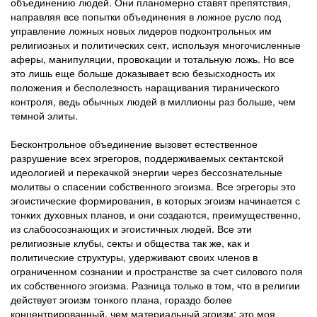
объединению людей. Они планомерно ставят препятствия,
направляя все попытки объединения в ложное русло под
управление ложных новых лидеров подконтрольных им
религиозных и политических сект, используя многочисленные
аферы, манипуляции, провокации и тотальную ложь. Но все
это лишь еще больше доказывает всю безысходность их
положения и бесполезность наращивания тиранического
контроля, ведь обычных людей в миллионы раз больше, чем
темной элиты.
Бесконтрольное объединение вызовет естественное
разрушение всех эгрегоров, поддерживаемых сектантской
идеологией и перекачкой энергии через бессознательные
молитвы о спасении собственного эгоизма. Все эгрегоры это
эгоистические формирования, в которых эгоизм начинается с
тонких духовных планов, и они создаются, преимущественно,
из слабоосознающих и эгоистичных людей. Все эти
религиозные клубы, секты и общества так же, как и
политические структуры, удерживают своих членов в
ограниченном сознании и пространстве за счет силового поля
их собственного эгоизма. Разница только в том, что в религии
действует эгоизм тонкого плана, гораздо более
концентрированный, чем материальный эгоизм: это моя