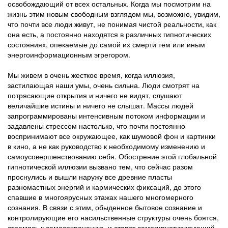
освобождающий от всех остальных. Когда мы посмотрим на
жизнь этим новым свободным взглядом мы, возможно, увидим,
что почти все люди живут, не понимая чистой реальности, как
она есть, а постоянно находятся в различных гипнотических
состояниях, опекаемые до самой их смерти тем или иным
энергоинформационным эгрегором.
Мы живем в очень жесткое время, когда иллюзия,
застилающая наши умы, очень сильна. Люди смотрят на
потрясающие открытия и ничего не видят, слушают
величайшие истины и ничего не слышат. Массы людей
запрограммированы интенсивным потоком информации и
задавлены стрессом настолько, что почти постоянно
воспринимают все окружающее, как шумовой фон и картинки
в кино, а не как руководство к необходимому изменению и
самоусовершенствованию себя. Обострение этой глобальной
гипнотической иллюзии вызвано тем, что сейчас разом
проснулись и вышли наружу все древние пласты
разномастных энергий и кармических фиксаций, до этого
спавшие в многоярусных этажах нашего многомерного
сознания. В связи с этим, обыденное бытовое сознание и
контролирующие его насильственные структуры очень боятся,
стремясь к самосохранению, и ставят самогипнотизирующий