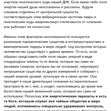
участков генетического кода нашей ДНК. Если какие-либо поля
энергии нашей души неосознанны и рассеяны, будучи
слишком отдалены от центральной сущности,
соответствующие этим вибрационным частотам чакры и
генетические коды макромолекул отключаются от сознания
или работают не полностью.
Именно этим фактором неосознанности пользуются
различные паразитические существа в интерпространствах и
вампирические лидеры в мире людей, под контролем которых
человечество существует с давних времен. То есть, если
образно представить себе поля наших энергий в виде
плодородных земель то те земли, которые мы сами не
засеваем (энергии, которые мы не осознаем), оккупируют
непрошеные существа из других измерений и собирают с
нашей энергии урожай, используя ее в своих целях. Они
приходят в наше дремлющее сознание из параллельных
пространств ни с чем, а уходят, наполнившись до краев тем
богатством нашей жизненной силы, которое мы сами не
используем. Поскольку
эти энергетические паразиты и есть
те боги, которым служат все тайные общества в мире
людей, иллюминаты специально удерживают контроль,
разделяя человечество противоречиями и фрагментируя