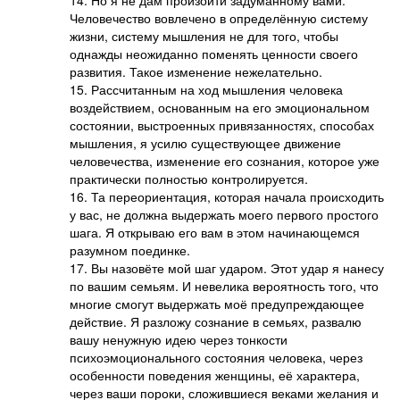
14. Но я не дам произойти задуманному вами.
Человечество вовлечено в определённую систему
жизни, систему мышления не для того, чтобы
однажды неожиданно поменять ценности своего
развития. Такое изменение нежелательно.
15. Рассчитанным на ход мышления человека
воздействием, основанным на его эмоциональном
состоянии, выстроенных привязанностях, способах
мышления, я усилю существующее движение
человечества, изменение его сознания, которое уже
практически полностью контролируется.
16. Та переориентация, которая начала происходить
у вас, не должна выдержать моего первого простого
шага. Я открываю его вам в этом начинающемся
разумном поединке.
17. Вы назовёте мой шаг ударом. Этот удар я нанесу
по вашим семьям. И невелика вероятность того, что
многие смогут выдержать моё предупреждающее
действие. Я разложу сознание в семьях, развалю
вашу ненужную идею через тонкости
психоэмоционального состояния человека, через
особенности поведения женщины, её характера,
через ваши пороки, сложившиеся веками желания и