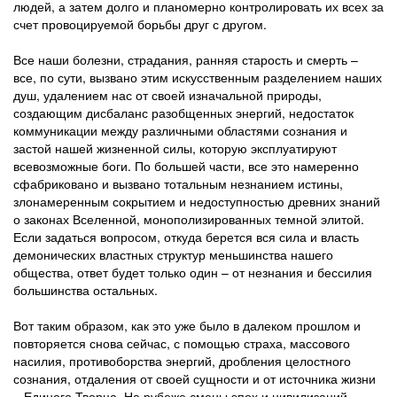
людей, а затем долго и планомерно контролировать их всех за
счет провоцируемой борьбы друг с другом.
Все наши болезни, страдания, ранняя старость и смерть –
все, по сути, вызвано этим искусственным разделением наших
душ, удалением нас от своей изначальной природы,
создающим дисбаланс разобщенных энергий, недостаток
коммуникации между различными областями сознания и
застой нашей жизненной силы, которую эксплуатируют
всевозможные боги. По большей части, все это намеренно
сфабриковано и вызвано тотальным незнанием истины,
злонамеренным сокрытием и недоступностью древних знаний
о законах Вселенной, монополизированных темной элитой.
Если задаться вопросом, откуда берется вся сила и власть
демонических властных структур меньшинства нашего
общества, ответ будет только один – от незнания и бессилия
большинства остальных.
Вот таким образом, как это уже было в далеком прошлом и
повторяется снова сейчас, с помощью страха, массового
насилия, противоборства энергий, дробления целостного
сознания, отдаления от своей сущности и от источника жизни
– Единого Творца. На рубеже смены эпох и цивилизаций