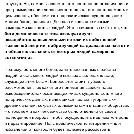
структур. Но, самое главное то, что постоянное ограничение и
программирование человеческого опыта, его повторяемость и
цикличность, обеспечивает паразитическое существование
многих богов, начиная с Дьявола и кончая «личными»
вампирами конкретных людей. Это возможно за счёт того, что
боги демонического типа эксплуатируют
незадействованные людьми потоки их собственной
жизненной энергии, вибрирующей на диапазонах частот и
в областях сознания, от которых людей намеренно
«отключили»
.
Поэтому, есть много богов, заинтересованных в рабстве
людей, и есть много людей в высших эшелонах власти,
служащих этим богам. Вопрос этот стоит глубокого
рассмотрения, так как от его понимания зависит наше
освобождение, как осознающих живых существ. Есть много
исторических данных, являющихся частью «утерянных»
древних знаний, сокрытых иллюминатами в тайных обществах
– о том, кем и как человечество было отделено от своей
полноценной природы, чтобы осуществлять над ним контроль
и паразитирование. Но, с практической точки зрения – для
избавления от контроля будет полезнее рассмотреть