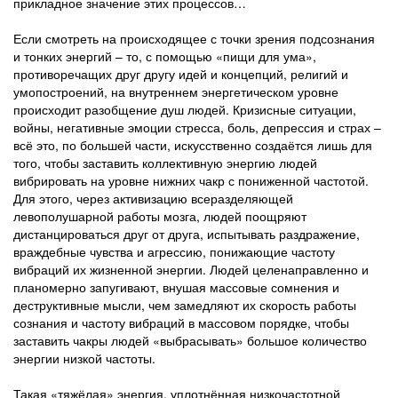
прикладное значение этих процессов…
Если смотреть на происходящее с точки зрения подсознания
и тонких энергий – то, с помощью «пищи для ума»,
противоречащих друг другу идей и концепций, религий и
умопостроений, на внутреннем энергетическом уровне
происходит разобщение душ людей. Кризисные ситуации,
войны, негативные эмоции стресса, боль, депрессия и страх –
всё это, по большей части, искусственно создаётся лишь для
того, чтобы заставить коллективную энергию людей
вибрировать на уровне нижних чакр с пониженной частотой.
Для этого, через активизацию всеразделяющей
левополушарной работы мозга, людей поощряют
дистанцироваться друг от друга, испытывать раздражение,
враждебные чувства и агрессию, понижающие частоту
вибраций их жизненной энергии. Людей целенаправленно и
планомерно запугивают, внушая массовые сомнения и
деструктивные мысли, чем замедляют их скорость работы
сознания и частоту вибраций в массовом порядке, чтобы
заставить чакры людей «выбрасывать» большое количество
энергии низкой частоты.
Такая «тяжёлая» энергия, уплотнённая низкочастотной