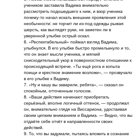
учеником заставила Вадима внимательно
рассмотреть подошедшего к ним, и взор ученика
почему-то начал искать внешние проявления этой
необычности: не торчит ли из-под одежды рыжая
шерсть, как выглядят руки, не заметен ли в
уверенной улыбке острый оскал.
6. «Респектабельный» поймал взгляд Вадима,
улыбнулся. В его улыбке быстро промелькнуло и то,
что он знает мысли ученика, и мягкий
снисходительный укор в поверхностном отношении к
происходящей встрече. «Ты ещё рога и копыта
поищи и крестное знамение возложи», — прозвучало
в его улыбке к Вадиму.
7. «Ну и кашу вы заварили, ребята», — сказал он
спокойным, отточенным голосом.
8. «Ваши действия начинают приобретать
серьёзный, вполне логичный оттенок, — продолжал
он, внимательно глядя на Виссариона, удостаивая
своим цепким вниманием и Вадима. — Видно, что вы
отдаёте себе отчёт в направленности своих
действий.
9. То, что вы задумали, пытаясь вложить в сознание