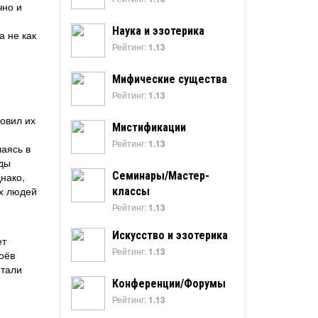
чно и
Наука и эзотерика
а не как
Рейтинг:
1.13
Мифические существа
Рейтинг:
1.13
овил их
Мистификации
Рейтинг:
1.13
аясь в
оды
Семинары/Мастер-
нако,
ах людей
классы
Рейтинг:
1.13
Искусство и эзотерика
ет
Рейтинг:
1.13
оёв
итали
Конференции/Форумы
Рейтинг:
1.13