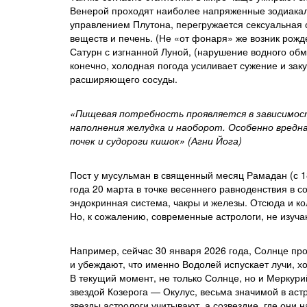
Венерой проходят наиболее напряженные зодиакаль
управлением Плутона, перегружается сексуальная
веществ и печень. (Не «от фонаря» же возник рожд
Сатурн с изгнанной Луной, (нарушение водного обмен
конечно, холодная погода усиливает сужение и зак
расширяющего сосуды.
«Пищевая потребность проявляется в зависимос
наполнения желудка и наоборот. Особенно вредн
почек и судороги кишок» (Агни Йога)
Пост у мусульман в священный месяц Рамадан (с 1
года 20 марта в точке весеннего равноденствия в 
эндокринная система, чакры и железы. Отсюда и к
Но, к сожалению, современные астрологи, не изуча
Например, сейчас 30 января 2026 года, Солнце прох
и убеждают, что именно Водолей испускает лучи, х
В текущий момент, не только Солнце, но и Меркури
звездой Козерога — Окулус, весьма значимой в аст
звезды астрологи учитывают, а созвездие, где они н