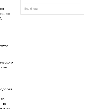
д
мен
Все блоги
равляет
И,
чени,
ического
вима
 Водолея
 со
жные
о и не