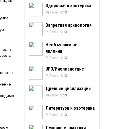
ть, за
Здоровье и эзотерика
Рейтинг:
1.13
луние
Запретная археология
ует
Рейтинг:
1.13
Необъяснимые
изма в
явления
обрела
Рейтинг:
1.13
UFO/Инопланетяне
ность к
Рейтинг:
1.13
мнение
Древние цивилизации
бходимо
Рейтинг:
1.13
Литература и эзотерика
Рейтинг:
1.13
прием
Духовные практики