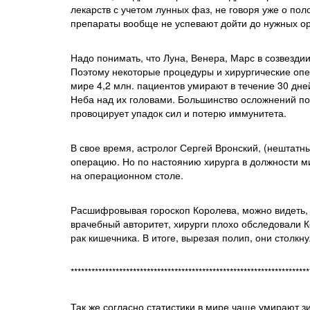
лекарств с учетом лунных фаз, не говоря уже о по
препараты вообще не успевают дойти до нужных ор
Надо понимать, что Луна, Венера, Марс в созвездии
Поэтому некоторые процедуры и хирургические оп
мире 4,2 млн. пациентов умирают в течение 30 дне
Неба над их головами. Большинство осложнений по
провоцирует упадок сил и потерю иммунитета.
В свое время, астролог Сергей Вронский, (нештатн
операцию. Но по настоянию хирурга в должности м
на операционном столе.
Расшифровывая гороскоп Королева, можно видеть, 
врачебный авторитет, хирурги плохо обследовали 
рак кишечника. В итоге, вырезая полип, они столкну
*********************************************************************
Так же согласно статистики в мире чаще умирают з