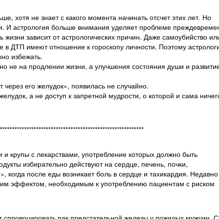
ше, хотя не знает с какого момента начинать отсчет этих лет. Но
ки. И астрология больше внимания уделяет проблеме преждевреме
ь жизни зависит от астрологических причин. Даже самоубийство ил
е в ДТП имеют отношение к гороскопу личности. Поэтому астролог
жно избежать.
но не на продлении жизни, а улучшения состояния души и развити
т через его желудок», появилась не случайно.
елудок, а не доступ к запретной мудрости, о которой и сама ничег
***********************************************************
и и крупы с лекарствами, употребление которых должно быть
укты избирательно действуют на сердце, печень, почки,
, когда после еды возникает боль в сердце и тахикардия. Недавно
ским эффектом, необходимым к употреблению пациентам с риском
т спровоцировать рак предстательной железы у пожилых мужчин. С