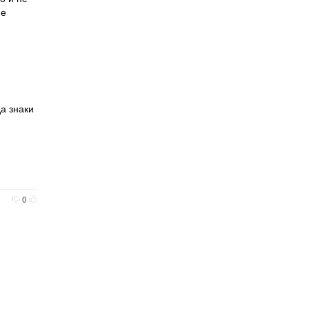
не
а знаки
0