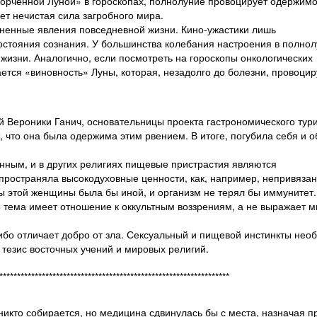
порченной Луной» в гороскопах, полнолуние провоцирует одержимос
ет нечистая сила загробного мира.
аненные явления повседневной жизни. Кино-ужастики лишь
остояния сознания. У большинства колебания настроения в полно
 жизни. Аналогично, если посмотреть на гороскопы онкологических
ется «виновность» Луны, которая, незадолго до болезни, провоцир
 Вероники Ганич, основательницы проекта гастрономического тур
, что она была одержима этим рвением. В итоге, погубила себя и 
енным, и в других религиях пищевые пристрастия являются
пространяла высокодуховные ценности, как, например, непривязан
ры этой женщины была бы иной, и организм не терял бы иммунитет.
о тема имеет отношение к оккультным воззрениям, а не выражает 
, ибо отличает добро от зла. Сексуальный и пищевой инстинкты нео
 тезис восточных учений и мировых религий.
******************************************************************
никто собирается, но медицина сдвинулась бы с места, назначая 