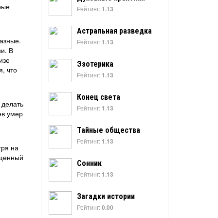
рые
Рейтинг:
1.13
Астральная разведка
разные.
Рейтинг:
1.13
и. В
изе
Эзотерика
, что
Рейтинг:
1.13
Конец света
 делать
Рейтинг:
1.13
ев умер
Тайные общества
Рейтинг:
1.13
тря на
ущенный
Сонник
Рейтинг:
1.13
Загадки истории
Рейтинг:
0.00