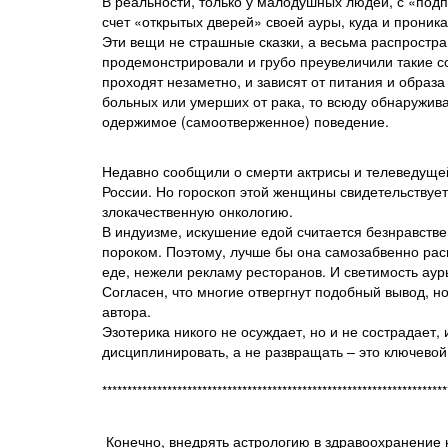
В реальности, только у малодушных людей, с «под
счет «открытых дверей» своей ауры, куда и проника
Эти вещи не страшные сказки, а весьма распростр
продемонстрировали и грубо преувеличили такие с
проходят незаметно, и зависят от питания и образа
больных или умерших от рака, то всюду обнаружива
одержимое (самоотверженное) поведение.
Недавно сообщили о смерти актрисы и телеведущей
России. Но гороскоп этой женщины свидетельствует
злокачественную онкологию.
В индуизме, искушение едой считается безнравств
пороком. Поэтому, лучше бы она самозабвенно рас
еде, нежели рекламу ресторанов. И светимость ау
Согласен, что многие отвергнут подобный вывод, н
автора.
Эзотерика никого не осуждает, но и не сострадает
дисциплинировать, а не развращать – это ключевой
********************************************************************
Конечно, внедрять астрологию в здравоохранение 