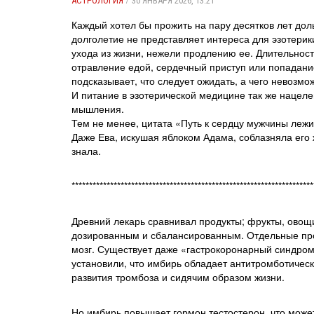
АСТРОЛОГИЯ
30 ЯНВАРЯ 2026, 13:21
Каждый хотел бы прожить на пару десятков лет доль
долголетие не представляет интереса для эзотери
ухода из жизни, нежели продлению ее. Длительност
отравление едой, сердечный приступ или попадани
подсказывает, что следует ожидать, а чего невозмо
И питание в эзотерической медицине так же нацеле
мышления.
Тем не менее, цитата «Путь к сердцу мужчины лежи
Даже Ева, искушая яблоком Адама, соблазняла его ж
знала.
*********************************************************************
Древний лекарь сравнивал продукты; фрукты, овощ
дозированным и сбалансированным. Отдельные прод
мозг. Существует даже «гастрокоронарный синдром»
установили, что имбирь обладает антитромботиче
развития тромбоза и сидячим образом жизни.
Но имбирь повышает гормон тестостерон, что може