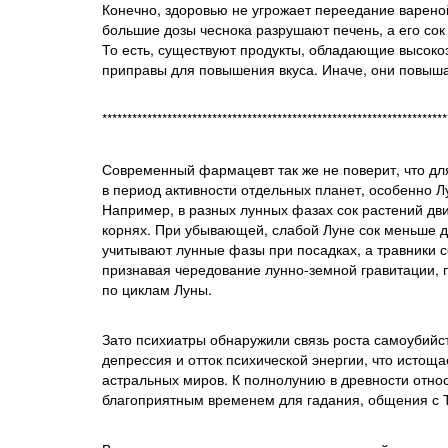
Конечно, здоровью не угрожает переедание вареной 
большие дозы чеснока разрушают печень, а его сок
То есть, существуют продукты, обладающие высокоэ
приправы для повышения вкуса. Иначе, они повышаю
*********************************************************************
Современный фармацевт так же не поверит, что дл
в период активности отдельных планет, особенно Лу
Например, в разных лунных фазах сок растений дв
корнях. При убывающей, слабой Луне сок меньше д
учитывают лунные фазы при посадках, а травники 
признавая чередование лунно-земной гравитации, 
по циклам Луны.
Зато психиатры обнаружили связь роста самоубийс
депрессия и отток психической энергии, что истощ
астральных миров. К полнолунию в древности относи
благоприятным временем для гадания, общения с