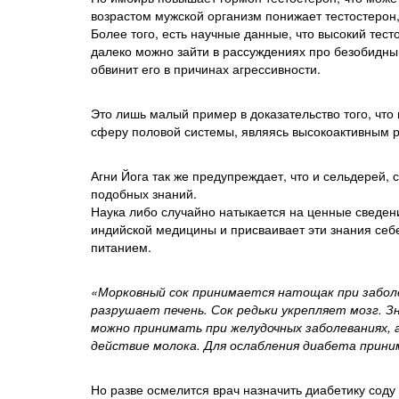
возрастом мужской организм понижает тестостерон
Более того, есть научные данные, что высокий тес
далеко можно зайти в рассуждениях про безобидный
обвинит его в причинах агрессивности.
Это лишь малый пример в доказательство того, что
сферу половой системы, являясь высокоактивным 
Агни Йога так же предупреждает, что и сельдерей,
подобных знаний.
Наука либо случайно натыкается на ценные сведени
индийской медицины и присваивает эти знания себ
питанием.
«Морковный сок принимается натощак при заболе
разрушает печень. Сок редьки укрепляет мозг. Зн
можно принимать при желудочных заболеваниях, 
действие молока. Для ослабления диабета приним
Но разве осмелится врач назначить диабетику соду