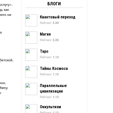
БЛОГИ
слугу».
ь как
икто не
Квантовый переход
Рейтинг:
3.39
ую
Магия
Рейтинг:
2.26
Таро
Рейтинг:
1.13
бетской,
Тайны Космоса
Рейтинг:
1.13
нии,
Параллельные
Мяту
цивилизации
т
Рейтинг:
1.13
Оккультизм
Рейтинг:
1.13