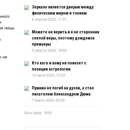
Зеркало является дверью между
физическим миром и тонким
нного
6 апреля 2025, 11:31
и
ия лишь
Можете не верить и я не сторонник
слепой веры, поэтому дождемся
е
премьеры
3 августа 2024, 18:53
о не
Кто кого и кому не повезет с
позиции астрологии
14 июля 2024, 10:25
Пушкин не погиб на дуэли, а стал
писателем Александром Дюма
7 марта 2024, 00:29
Весь эфир
·
RSS