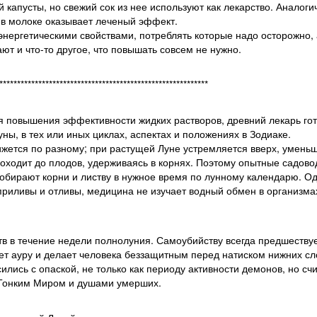
капусты, но свежий сок из нее используют как лекарство. Аналоги
 в молоке оказывает леченый эффект.
нергетическими свойствами, потреблять которые надо осторожно, 
т и что-то другое, что повышать совсем не нужно.
***********************************************************
я повышения эффективности жидких растворов, древний лекарь гот
ны, в тех или иных циклах, аспектах и положениях в Зодиаке.
ижется по разному; при растущей Луне устремляется вверх, уменьш
оходит до плодов, удерживаясь в корнях. Поэтому опытные садов
собирают корни и листву в нужное время по лунному календарю. Од
приливы и отливы, медицина не изучает водный обмен в организм
тв в течение недели полнолуния. Самоубийству всегда предшеству
ает ауру и делает человека беззащитным перед натиском нижних сл
лись с опаской, не только как периоду активности демонов, но сч
 Тонким Миром и душами умерших.