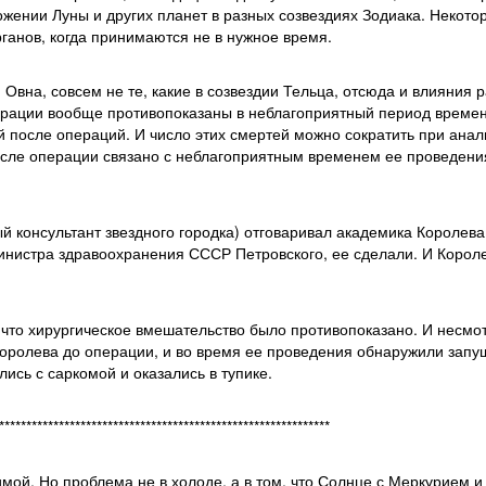
ложении Луны и других планет в разных созвездиях Зодиака. Некото
ганов, когда принимаются не в нужное время.
 Овна, совсем не те, какие в созвездии Тельца, отсюда и влияния 
ерации вообще противопоказаны в неблагоприятный период времен
й после операций. И число этих смертей можно сократить при анал
сле операции связано с неблагоприятным временем ее проведения
ый консультант звездного городка) отговаривал академика Королева
инистра здравоохранения СССР Петровского, ее сделали. И Корол
что хирургическое вмешательство было противопоказано. И несмо
Королева до операции, и во время ее проведения обнаружили зап
лись с саркомой и оказались в тупике.
*************************************************************
имой. Но проблема не в холоде, а в том, что Солнце с Меркурием и