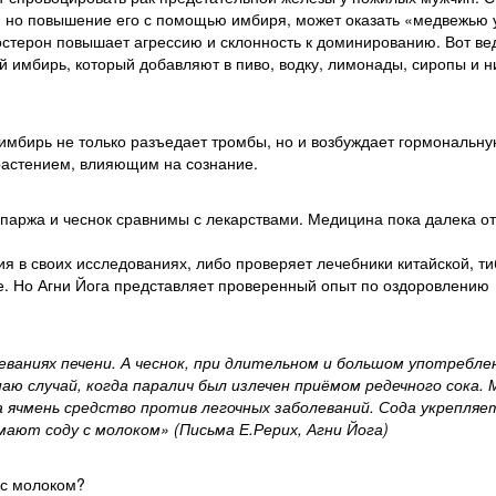
, но повышение его с помощью имбиря, может оказать «медвежью у
тостерон повышает агрессию и склонность к доминированию. Вот вед
 имбирь, который добавляют в пиво, водку, лимонады, сиропы и н
 имбирь не только разъедает тромбы, но и возбуждает гормональн
растением, влияющим на сознание.
 спаржа и чеснок сравнимы с лекарствами. Медицина пока далека от
я в своих исследованиях, либо проверяет лечебники китайской, ти
е. Но Агни Йога представляет проверенный опыт по оздоровлению
ваниях печени. А чеснок, при длительном и большом употребле
аю случай, когда паралич был излечен приёмом редечного сока.
а ячмень средство против легочных заболеваний. Сода укрепляе
ают соду с молоком» (Письма Е.Рерих, Агни Йога)
 с молоком?