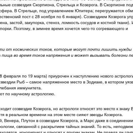
ные созвездия Скорпиона, Стрельца и Козерога. В Скорпионе по
 сфера. В Стрельце, под управлением Юпитера; перегружается об
ественский пост с 28 ноября по 6 января). Созвездием Козерога уп
а, застой, закупорка, стеноз, ломкость сосудов и костной ткани). 
упорки. Поэтому, в зимнее время хочется чего-то согревающего и
ти от космических токов, которые могут почти лишить нужды
а пища во время токов напряжения и может вызывать болезни пе
8 февраля по 19 марта) приурочен к наступлению нового астролог
созвездии Рыб – самое напряженное место в Зодиаке, в котором уяз
олебания иммунитета.
ют по научному астрологию.
одит созвездие Козерога, но астрологи относят это место к знаку
отя в реальном времени на этом месте сияют звезды Козерога.
й, Венера, Плутон в созвездии Козерога, а Марс даже в соединении
рологии, связанной с раскрытием тайных знаний. То есть, неподви
аходятся, игнорируют и относят к другим знакам. Не правда ли глуп