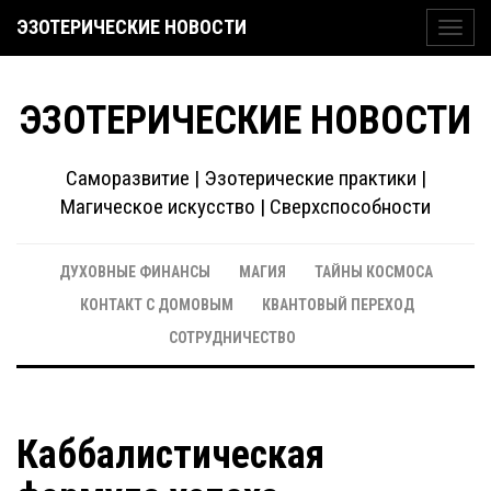
ЭЗОТЕРИЧЕСКИЕ НОВОСТИ
Toggl
navig
ЭЗОТЕРИЧЕСКИЕ НОВОСТИ
Саморазвитие | Эзотерические практики |
Магическое искусство | Сверхспособности
ДУХОВНЫЕ ФИНАНСЫ
МАГИЯ
ТАЙНЫ КОСМОСА
КОНТАКТ С ДОМОВЫМ
КВАНТОВЫЙ ПЕРЕХОД
СОТРУДНИЧЕСТВО
Каббалистическая