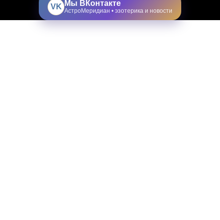
Мы ВКонтакте
VK
АстроМеридиан • эзотерика и новости