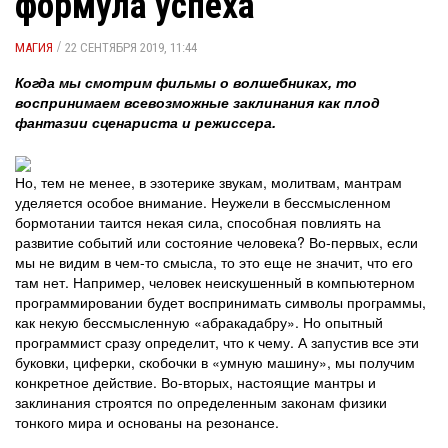
формула успеха
/
МАГИЯ
22 СЕНТЯБРЯ 2019, 11:44
Когда мы смотрим фильмы о волшебниках, то
воспринимаем всевозможные заклинания как плод
фантазии сценариста и режиссера.
Но, тем не менее, в эзотерике звукам, молитвам, мантрам
уделяется особое внимание. Неужели в бессмысленном
бормотании таится некая сила, способная повлиять на
развитие событий или состояние человека? Во-первых, если
мы не видим в чем-то смысла, то это еще не значит, что его
там нет. Например, человек неискушенный в компьютерном
программировании будет воспринимать символы программы,
как некую бессмысленную «абракадабру». Но опытный
программист сразу определит, что к чему. А запустив все эти
буковки, циферки, скобочки в «умную машину», мы получим
конкретное действие. Во-вторых, настоящие мантры и
заклинания строятся по определенным законам физики
тонкого мира и основаны на резонансе.