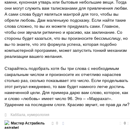
камни, кухонная утварь или бытовые небольшие вещи. Тогда
они могут служить вам талисманами для привлечения любви.
А сами слова будут являться мантрой для того, чтобы вы
обрели любовь. Дам маленькую подсказку. Если найти такие
слова сложно, то вы их можете придумать сами. Главное,
чтобы они звучали ритмично и красиво, как заклинание. Со
стороны будет казаться, что вы произносите бессмыслицу, но
вы-то знаете, что это формула успеха, которая подобно
компьютерной программе, может запустить тонкий механизм
реализации вашего желания.
Старайтесь подобрать хотя бы три слова с необходимым
сакральным числом и произносите их отчетливо нараспев
столько раз, сколько показывает это число. Если проделывать
этот ритуал ежедневно, то вам будет намного легче достичь
намеченной цели. Для примера дарю вам слово, которое, как
и слово «любовь» имеет число 96. Это – «Маррахат».
Ударение на последнем слоге. Красиво звучит, не прав да ли?
Каббала
,
нумерология
0
Мастер Астрабель
0