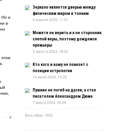
Зеркало является дверью между
физическим миром и тонким
 Но и
6 апреля 2025, 11:31
ни в
чно
Можете не верить и я не сторонник
слепой веры, поэтому дождемся
премьеры
3 августа 2024, 18:53
В этом
а.
Кто кого и кому не повезет с
позиции астрологии
14 июля 2024, 10:25
о
ный
Пушкин не погиб на дуэли, а стал
ении,
писателем Александром Дюма
7 марта 2024, 00:29
Весь эфир
·
RSS
0