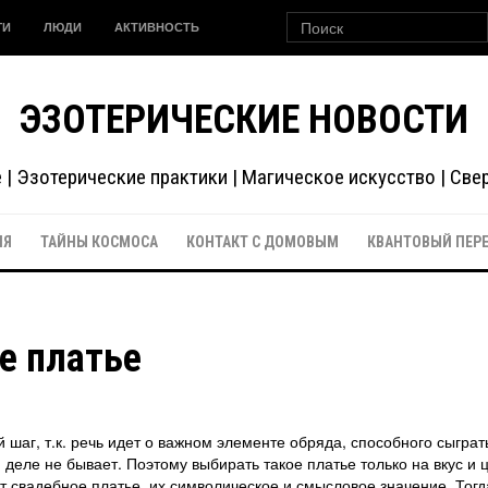
ГИ
ЛЮДИ
АКТИВНОСТЬ
ЭЗОТЕРИЧЕСКИЕ НОВОСТИ
| Эзотерические практики | Магическое искусство | Св
ИЯ
ТАЙНЫ КОСМОСА
КОНТАКТ С ДОМОВЫМ
КВАНТОВЫЙ ПЕР
е платье
 шаг, т.к. речь идет о важном элементе обряда, способного сыграт
деле не бывает. Поэтому выбирать такое платье только на вкус и ц
ит свадебное платье, их символическое и смысловое значение. Тогд