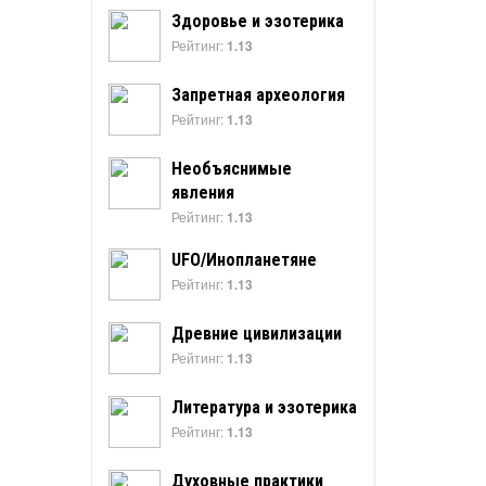
Здоровье и эзотерика
Рейтинг:
1.13
Запретная археология
Рейтинг:
1.13
Необъяснимые
явления
Рейтинг:
1.13
UFO/Инопланетяне
Рейтинг:
1.13
Древние цивилизации
Рейтинг:
1.13
Литература и эзотерика
Рейтинг:
1.13
Духовные практики