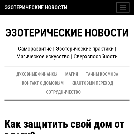
ЭЗОТЕРИЧЕСКИЕ НОВОСТИ
Toggl
navig
ЭЗОТЕРИЧЕСКИЕ НОВОСТИ
Саморазвитие | Эзотерические практики |
Магическое искусство | Сверхспособности
ДУХОВНЫЕ ФИНАНСЫ
МАГИЯ
ТАЙНЫ КОСМОСА
КОНТАКТ С ДОМОВЫМ
КВАНТОВЫЙ ПЕРЕХОД
СОТРУДНИЧЕСТВО
Как защитить свой дом от