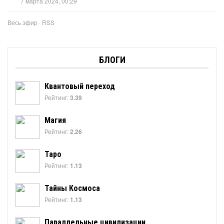
7 марта 2024, 00:29
Весь эфир
·
RSS
БЛОГИ
Квантовый переход
Рейтинг:
3.39
Магия
Рейтинг:
2.26
Таро
Рейтинг:
1.13
Тайны Космоса
Рейтинг:
1.13
Параллельные цивилизации