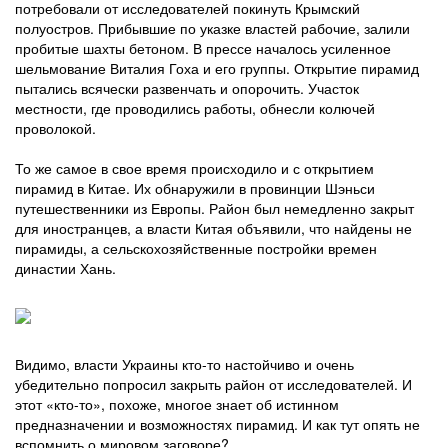
потребовали от исследователей покинуть Крымский
полуостров. Прибывшие по указке властей рабочие, залили
пробитые шахты бетоном. В прессе началось усиленное
шельмование Виталия Гоха и его группы. Открытие пирамид
пытались всячески развенчать и опорочить. Участок
местности, где проводились работы, обнесли колючей
проволокой.
То же самое в свое время происходило и с открытием
пирамид в Китае. Их обнаружили в провинции Шэньси
путешественники из Европы. Район был немедленно закрыт
для иностранцев, а власти Китая объявили, что найдены не
пирамиды, а сельскохозяйственные постройки времен
династии Хань.
Видимо, власти Украины кто-то настойчиво и очень
убедительно попросил закрыть район от исследователей. И
этот «кто-то», похоже, многое знает об истинном
предназначении и возможностях пирамид. И как тут опять не
вспомнить о мировом заговоре?