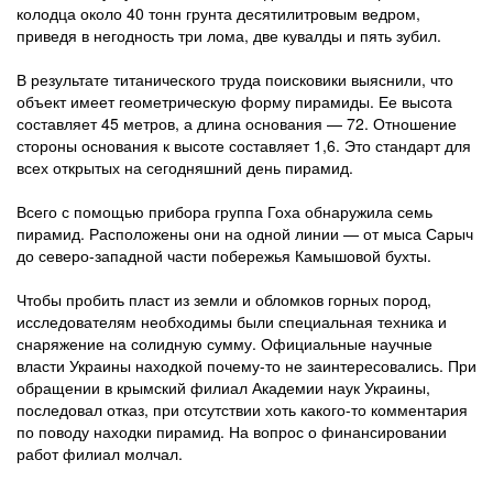
колодца около 40 тонн грунта десятилитровым ведром,
приведя в негодность три лома, две кувалды и пять зубил.
В результате титанического труда поисковики выяснили, что
объект имеет геометрическую форму пирамиды. Ее высота
составляет 45 метров, а длина основания — 72. Отношение
стороны основания к высоте составляет 1,6. Это стандарт для
всех открытых на сегодняшний день пирамид.
Всего с помощью прибора группа Гоха обнаружила семь
пирамид. Расположены они на одной линии — от мыса Сарыч
до северо-западной части побережья Камышовой бухты.
Чтобы пробить пласт из земли и обломков горных пород,
исследователям необходимы были специальная техника и
снаряжение на солидную сумму. Официальные научные
власти Украины находкой почему-то не заинтересовались. При
обращении в крымский филиал Академии наук Украины,
последовал отказ, при отсутствии хоть какого-то комментария
по поводу находки пирамид. На вопрос о финансировании
работ филиал молчал.