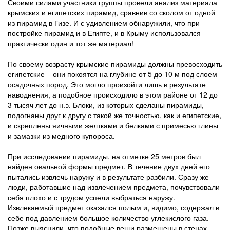
Своими силами участники группы провели анализ материала
крымских и египетских пирамид, сравнив со сколом от одной
из пирамид в Гизе. И с удивлением обнаружили, что при
постройке пирамид и в Египте, и в Крыму использовался
практически один и тот же материал!
По своему возрасту крымские пирамиды должны превосходить
египетские – они покоятся на глубине от 5 до 10 м под слоем
осадочных пород. Это могло произойти лишь в результате
наводнения, а подобное происходило в этом районе от 12 до
3 тысяч лет до н.э. Блоки, из которых сделаны пирамиды,
подогнаны друг к другу с такой же точностью, как и египетские,
и скреплены яичными желтками и белками с примесью глины
и замазки из медного купороса.
При исследовании пирамиды, на отметке 25 метров был
найден овальной формы предмет. В течение двух дней его
пытались извлечь наружу и в результате разбили. Сразу же
люди, работавшие над извлечением предмета, почувствовали
себя плохо и с трудом успели выбраться наружу.
Извлекаемый предмет оказался полым и, видимо, содержал в
себе под давлением большое количество углекислого газа.
Позже выяснили, что подобные вещи размещены в стенах