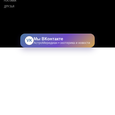
РЕКЛАМА
ДРУЗЬЯ
Мы ВКонтакте
VK
АстроМеридиан • эзотерика и новости