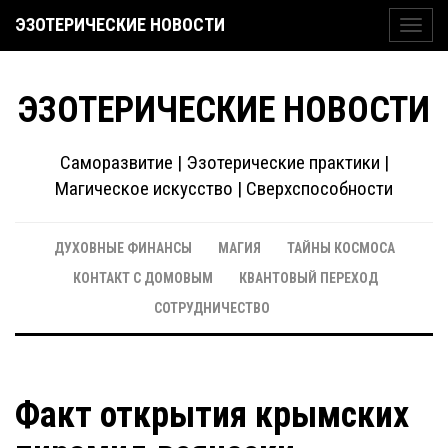
ЭЗОТЕРИЧЕСКИЕ НОВОСТИ
Toggl
navig
ЭЗОТЕРИЧЕСКИЕ НОВОСТИ
Саморазвитие | Эзотерические практики |
Магическое искусство | Сверхспособности
ДУХОВНЫЕ ФИНАНСЫ
МАГИЯ
ТАЙНЫ КОСМОСА
КОНТАКТ С ДОМОВЫМ
КВАНТОВЫЙ ПЕРЕХОД
СОТРУДНИЧЕСТВО
Факт открытия крымских