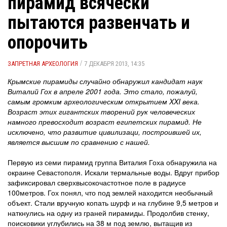
пирамид всячески
пытаются развенчать и
опорочить
/
ЗАПРЕТНАЯ АРХЕОЛОГИЯ
7 ДЕКАБРЯ 2013, 14:35
Крымские пирамиды случайно обнаружил кандидат наук
Виталий Гох в апреле 2001 года. Это стало, пожалуй,
самым громким археологическим открытием XXI века.
Возраст этих гигантских творений рук человеческих
намного превосходит возраст египетских пирамид. Не
исключено, что развитие цивилизаци, построившей их,
является высшим по сравнению с нашей.
Первую из семи пирамид группа Виталия Гоха обнаружила на
окраине Севастополя. Искали термальные воды. Вдруг прибор
зафиксировал сверхвысокочастотное поле в радиусе
100метров. Гох понял, что под землей находится необычный
объект. Стали вручную копать шурф и на глубине 9,5 метров и
наткнулись на одну из граней пирамиды. Продолбив стенку,
поисковики углубились на 38 м под землю, вытащив из