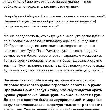
лишь сильнейшие имеют право на выживание — и он
собирается определить, кто является лучшим.
Попробуем обобщить. На что может намекать такая матрица?
Неужели Кощей (один из образов глобального паразита)
раскроется, явит своё лицо миру?
Можно предположить, что ситуация в мире уже давно идёт не
по библейскому апокалиптическому сценарию (года так с
1945), и все телодвижения «сильных мира сего» просто
вопиют о том. Тут и Папа Римский пугает всех последним
рождеством и бегает встречаться с патриархом московским.
Тут и истерики либерального полит-бомонда разных стран о
том, что Путин вставляет палки в колёса новому миропорядку.
Тут и куча недореализованных проектов по переделу мира…
Накопившиеся ошибки в управлении из-за того, что
мировое жречество давно перестало работать в русле
Промысла Божия, ведут к тому, что ему придётся брать
ручное управление. Иначе руль выскальзывает из рук.
До сих пор система была самоуправляемой, и мировая
закулиса вмешивалась напрямую только в критических
ситуациях. Теперь заложенные в глобальную систему