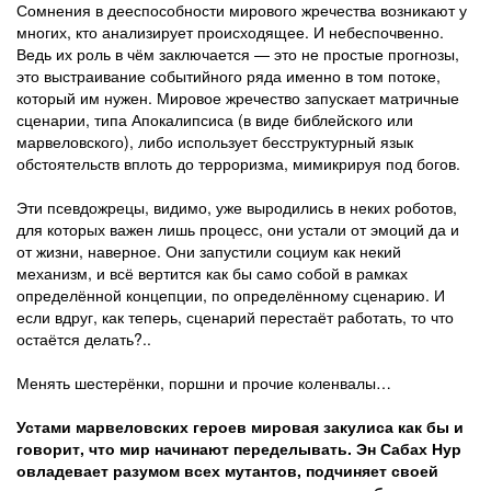
Сомнения в дееспособности мирового жречества возникают у
многих, кто анализирует происходящее. И небеспочвенно.
Ведь их роль в чём заключается — это не простые прогнозы,
это выстраивание событийного ряда именно в том потоке,
который им нужен. Мировое жречество запускает матричные
сценарии, типа Апокалипсиса (в виде библейского или
марвеловского), либо использует бесструктурный язык
обстоятельств вплоть до терроризма, мимикрируя под богов.
Эти псевдожрецы, видимо, уже выродились в неких роботов,
для которых важен лишь процесс, они устали от эмоций да и
от жизни, наверное. Они запустили социум как некий
механизм, и всё вертится как бы само собой в рамках
определённой концепции, по определённому сценарию. И
если вдруг, как теперь, сценарий перестаёт работать, то что
остаётся делать?..
Менять шестерёнки, поршни и прочие коленвалы…
Устами марвеловских героев мировая закулиса как бы и
говорит, что мир начинают переделывать. Эн Сабах Нур
овладевает разумом всех мутантов, подчиняет своей