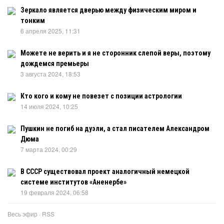
Зеркало является дверью между физическим миром и
тонким
6 апреля 2025, 11:31
Можете не верить и я не сторонник слепой веры, поэтому
дождемся премьеры
3 августа 2024, 18:53
Кто кого и кому не повезет с позиции астрологии
14 июля 2024, 10:25
Пушкин не погиб на дуэли, а стал писателем Александром
Дюма
7 марта 2024, 00:29
В СССР существовал проект аналогичный немецкой
системе институтов «Аненербе»
19 февраля 2024, 06:58
Весь эфир
·
RSS