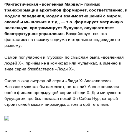
Фантастическая «вселенная Марвел» помимо
трансформации архетипов формирует, соответственно, и
модели поведения, модели взаимоотношений с миром,
способы мышления и т.д., — т.о. формирует матричную
вселенную, программирует Будущее, осуществляет
бесструктурное управление
. Воздействует вся эта
фантастика на психику социума и отдельных индивидов по-
разному.
Самой популярной и глубокой по смыслам была «вселенная
людей Х», причём не в комиксах или мультиках, а именно в
виде серии блокбастеров «Люди Х».
Скоро выход очередной серии «Люди Х: Апокалипсис».
Название уже как бы намекает, не так ли? Анонс появился
ещё в финале предыдущей серии «Люди Х: Дни минувшего
будущего», где был показан некий Эн Сабах Нур, который
строит силой мысли пирамиды, а толпа орёт его имя.