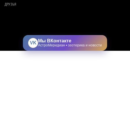
ДРУЗЬЯ
Мы ВКонтакте
VK
АстроМеридиан • эзотерика и новости