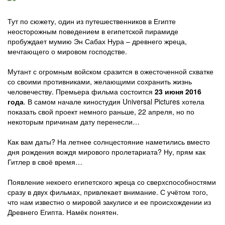
Тут по сюжету, один из путешественников в Египте
неосторожным поведением в египетской пирамиде
пробуждает мумию Эн Сабах Нура – древнего жреца,
мечтающего о мировом господстве.
Мутант с огромным войском сразится в ожесточенной схватке
со своими противниками, желающими сохранить жизнь
человечеству. Премьера фильма состоится
23 июня 2016
года
. В самом начале киностудия Universal Pictures хотела
показать свой проект немного раньше, 22 апреля, но по
некоторым причинам дату перенесли…
Как вам даты? На летнее солнцестояние наметились вместо
дня рождения вождя мирового пролетариата? Ну, прям как
Гитлер в своё время…
Появление некоего египетского жреца со сверхспособностями
сразу в двух фильмах, привлекает внимание. С учётом того,
что нам известно о мировой закулисе и ее происхождении из
Древнего Египта. Намёк понятен.