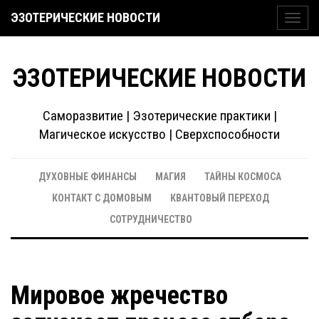
ЭЗОТЕРИЧЕСКИЕ НОВОСТИ
Toggl
navig
ЭЗОТЕРИЧЕСКИЕ НОВОСТИ
Саморазвитие | Эзотерические практики |
Магическое искусство | Сверхспособности
ДУХОВНЫЕ ФИНАНСЫ
МАГИЯ
ТАЙНЫ КОСМОСА
КОНТАКТ С ДОМОВЫМ
КВАНТОВЫЙ ПЕРЕХОД
СОТРУДНИЧЕСТВО
Мировое жречество