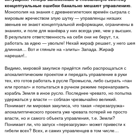
концептуальные ошибки банально мешают управлению
.
Монополия на знания с древнеегипетских времён сыграла с
мировым жречеством злую шутку — управленцы низших
звеньев не знают концептуальной информации, ограничены в
знаниях, и поле для манёвра у них всегда уже, чем у высших.
В результате ответственность на себя они не берут, т.к.
работать за идею — увольте! Нехай жираф решает, у него шея
длинная… Вот и гляньте на «элиты» Запада. Жираф
нарешал!..
Видимо, мировой закулисе придётся либо распрощаться с
апокалиптическим проектом и передать управление в руки
тех, кто готов работать в русле Промысла, либо сыграть «пан
или пропал» и попытаться в ручном режиме перенаправить
корабль Земля в иное русло. Последнее чревато, но попытка
удержаться у власти — соблазн чрезвычайно великий.
Понимает ли мировая закулиса, что такая «перезагрузка»
апокалиптического проекта уже чревата потерей не просто
власти, но и самого объекта управления, т.е. Земли?
Понимает ли, что запуск «перезагрузки» может привести к
гибели всех? Всех, и самих управленцев в том числе…