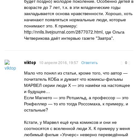
будет поздно) молодое поколение. Особенно детей в
возрасте до 7 лет, т.к. в эти младенческие годы
закладывается основа нравственности. Хорошо, хоть
начинают появляться нормальные люди, которые
понимают это. К примеру:
http://nnils.livejournal.com/2877072.html, где Ольга
Четверикова даёт интервью газете "Завтра".
viktop
10 апреля 2016, 19:57
Ответить
0
Мало что понял из статьи, кроме того, что автор —
почитатель КОБа и думает что комиксы-фильмы
МАРВЕЛ серии люди Х — это намёки на настоящее
и будущее…
Если Магнето — это Ротшильд, а профессор — это
Рокфеллер — то кто тогда Россомаха, к примеру, и
остальные?
Кстати, у Марвел ещё куча комиксов и они не
соотносятся с вселенной люди Х. К примеру у меня
любимый фильм «Уочерс» неверно переведённый