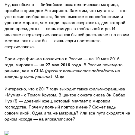
Ну, как обычно — библейская эсхатологическая матрица,
причём с приходом Антихриста. Заметим, что мутанты — это
уже некие «избранные», более высокие и способностями и
уровнем морали, чем люди, эдакая сверхэлита, для которой
даже президенты — лишь фигуры в глобальной игре. И
явление сверхсверхчеловека как бы всё расставляет по своим
местам: элиты как бы — лишь слуги настоящего
сверхчеловека.
Премьера фильма назначена в России — на 19 мая 2016
года, мировая — на
27 мая 2016 года
. В России почему-то
раньше, чем в США
(русских попытаются подсадить на
матрицу чуть раньше)
. М-да…
Интересно, что к 2017 году выходит также фильм-франшиза
«Мумия» с Томом Крузом. В центре сюжета снова Эн Сабах
Нур (!) — древний жрец, который мечтает о мировом
господстве. Почему полный повтор имени? Сюжет ведь
совсем иной. Одна и та же матрица? Или все пути сходятся на
одном исходе — на апокалипсисе?