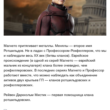
Магнето притягивает металлы. Менялы — второе имя
Ротшильдов. Не в ладах с Профессором-Рокфеллером, что мы
и наблюдали весь ХХ век (битвы кланов). Еврейское
происхождение (в одной из серий Магнето — еврейский
мальчик из концлагеря) клана более очевидно, чем
рокфеллеровских. В последних сериях Магнето и Профессор
работают вместе, что можно наблюдать как объединение
активов двух крыльев ГП — кланов ротшильдовских и
рокфеллеровских.
Рейвен Даркхольм Мистик — первая помощница клана
ротшильдовских.