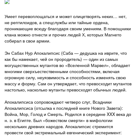
Умеет перевоплощаться и может олицетворять неких… нет,
не рептилоидов, а спецслужбы или тайные ордена,
проникающие всюду благодаря своим умениям. В помощники
клана можно отнести и прочих людей Х, которых Магнето
собирал в свои армии.
Эн Сабах Нур Апокалипсис (Саба — дедушка на иврите, что
как бы намекает, чей он прородитель) — один из самых
могущественных мутантов во «Вселенной Марвел», обладает
многими сверхъестественными способностями, включая
огромную силу, неуязвимость и способность изменять свою
массу и форму. Сам он утверждает, что превосходит мутантов
настолько, насколько мутанты превосходят обычных людей.
Апокалипсиса сопровождают четверо слуг, Всадники
Апокалипсиса (отсылка к последней книге Нового Завета):
Война, Мор, Голод и Смерть. Родился в середине XXX века до
н. э. в Египте. Был «божеством смерти» в мифологии
нескольких древних народов. Апокалипсис стремится
провести свой экстремальный евгенический эксперимент: