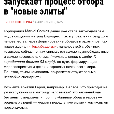
запускает процесс отбора
в "новые элиты"
/
КИНО И ЭЗОТЕРИКА
4 АПРЕЛЯ 2016, 14:22
Корпорация Marvel Comics давно уже стала законодателем
мод в создании матриц Будущего, т.е. в управлении Будущим
человечества через формирование образов и архетипов. Как
пишет журнал
«Неразбуддизм»
, началось всё с обычных
комиксов, сейчас по ним снимаются самые крупнобюджетные
и самые кассовые фильмы
(только в серии о людях Х
заработано больше $3 млрд)
, по сути, формирующие
мировосприятие и детей и взрослых почти всего мира.
Понятно, таким компаниям покровительствуют весьма
неслабые сценаристы…
Возьмите архетип Героя, например. Первое, что приходит на
ум погруженным в матрицу человечкам: это какие-нибудь
бетмены, супермены и проч. Глубинные образы героев —
реальных людей — меркнут перед этими яркими комиксными
персонажами.