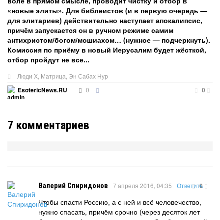
воле в прямом смысле, проводит чистку и отбор в
«новые элиты». Для библеистов (и в первую очередь —
для элитариев) действительно наступает апокалипсис,
причём запускается он в ручном режиме самим
антихристом/богом/мошиахом… (нужное — подчеркнуть).
Комиссия по приёму в новый Иерусалим будет жёсткой,
отбор пройдут не все...
Люди X
,
Матрица
,
Эн Сабах Нур
0
EsotericNews.RU
0
7
комментариев
Валерий Спиридонов
7 апреля 2016, 04:35
Ответить
0
Чтобы спасти Россию, а с ней и всё человечество,
нужно спасать, причём срочно (через десяток лет