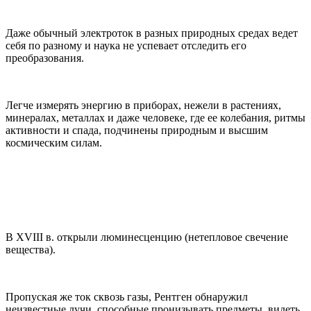
Даже обычный электроток в разных природных средах ведет
себя по разному и наука не успевает отследить его
преобразования.
Легче измерять энергию в приборах, нежели в растениях,
минералах, металлах и даже человеке, где ее колебания, ритмы
активности и спада, подчинены природным и высшим
космическим силам.
В XVIII в. открыли люминесценцию (нетепловое свечение
вещества).
Пропуская же ток сквозь газы, Рентген обнаружил
неизвестные лучи, способные пронизывать предметы, видеть