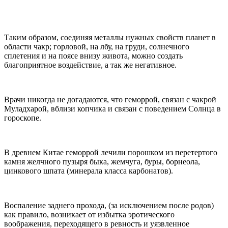
Таким образом, соединяя металлы нужных свойств планет в
области чакр; горловой, на лбу, на груди, солнечного
сплетения и на поясе внизу живота, можно создать
благоприятное воздействие, а так же негативное.
Врачи никогда не догадаются, что геморрой, связан с чакрой
Муладхарой, вблизи копчика и связан с поведением Солнца в
гороскопе.
В древнем Китае геморрой лечили порошком из перетертого
камня желчного пузыря быка, жемчуга, буры, борнеола,
цинкового шпата (минерала класса карбонатов).
Воспаление заднего прохода, (за исключением после родов)
как правило, возникает от избытка эротического
воображения, переходящего в ревность и уязвленное