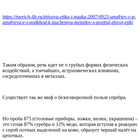
https://roerich-lib.ru/zhivaya-etika-i-nauka-2007/4923-anufriev-v-p-
anufrieva-e-i-podkhod-k-izucheniyu-metallov-s-pozitsij-zhivoj-etiki
Таким образом, речь идет не о грубых формах физических
воздействий, а тончайших, астрхимических влияниях,
сосредоточенных в металлах.
Существует так же миф о безоговорочной пользе серебра.
Но проба 875 (столовые приборы, ложки, вилки, украшения) –
это сплав 87% серебра и 12% меди, которая вступая в реакцию
с серой потных выделений на коже, образует черный налёт на
цепочках.