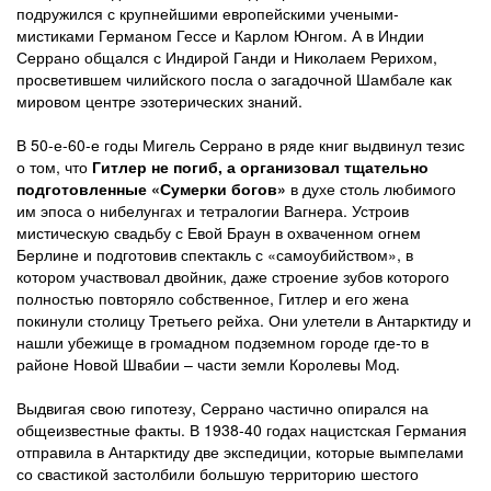
подружился с крупнейшими европейскими учеными-
мистиками Германом Гессе и Карлом Юнгом. А в Индии
Серрано общался с Индирой Ганди и Николаем Рерихом,
просветившем чилийского посла о загадочной Шамбале как
мировом центре эзотерических знаний.
В 50-е-60-е годы Мигель Серрано в ряде книг выдвинул тезис
о том, что
Гитлер не погиб, а организовал тщательно
подготовленные «Сумерки богов»
в духе столь любимого
им эпоса о нибелунгах и тетралогии Вагнера. Устроив
мистическую свадьбу с Евой Браун в охваченном огнем
Берлине и подготовив спектакль с «самоубийством», в
котором участвовал двойник, даже строение зубов которого
полностью повторяло собственное, Гитлер и его жена
покинули столицу Третьего рейха. Они улетели в Антарктиду и
нашли убежище в громадном подземном городе где-то в
районе Новой Швабии – части земли Королевы Мод.
Выдвигая свою гипотезу, Серрано частично опирался на
общеизвестные факты. В 1938-40 годах нацистская Германия
отправила в Антарктиду две экспедиции, которые вымпелами
со свастикой застолбили большую территорию шестого