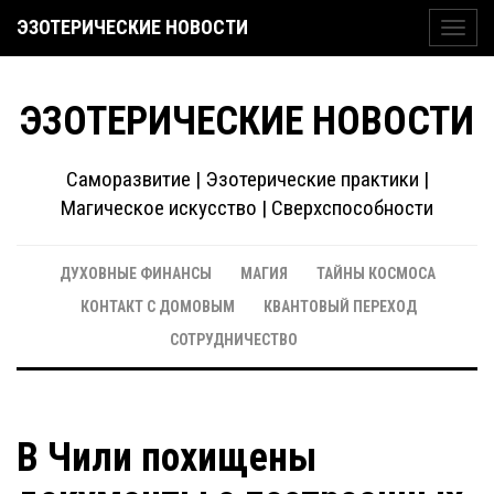
ЭЗОТЕРИЧЕСКИЕ НОВОСТИ
Toggl
navig
ЭЗОТЕРИЧЕСКИЕ НОВОСТИ
Саморазвитие | Эзотерические практики |
Магическое искусство | Сверхспособности
ДУХОВНЫЕ ФИНАНСЫ
МАГИЯ
ТАЙНЫ КОСМОСА
КОНТАКТ С ДОМОВЫМ
КВАНТОВЫЙ ПЕРЕХОД
СОТРУДНИЧЕСТВО
В Чили похищены