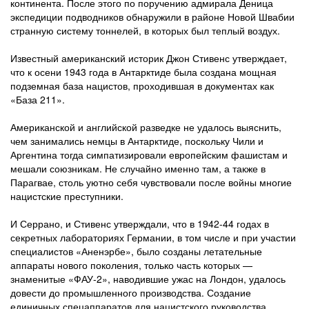
континента. После этого по поручению адмирала Деница
экспедиции подводников обнаружили в районе Новой Швабии
странную систему тоннелей, в которых был теплый воздух.
Известный американский историк Джон Стивенс утверждает,
что к осени 1943 года в Антарктиде была создана мощная
подземная база нацистов, проходившая в документах как
«База 211».
Американской и английской разведке не удалось выяснить,
чем занимались немцы в Антарктиде, поскольку Чили и
Аргентина тогда симпатизировали европейским фашистам и
мешали союзникам. Не случайно именно там, а также в
Парагвае, столь уютно себя чувствовали после войны многие
нацистские преступники.
И Серрано, и Стивенс утверждали, что в 1942-44 годах в
секретных лабораториях Германии, в том числе и при участии
специалистов «Аненэрбе», было созданы летательные
аппараты нового поколения, только часть которых —
знаменитые «ФАУ-2», наводившие ужас на Лондон, удалось
довести до промышленного производства. Создание
единичных спецаппаратов для нацистского руководства