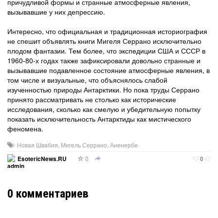
причудливой формы и странные атмосферные явления,
вызывавшие у них депрессию.
Интересно, что официальная и традиционная историография
не спешит объявлять книги Мигеля Серрано исключительно
плодом фантазии. Тем более, что экспедиции США и СССР в
1960-80-х годах также зафиксировали довольно странные и
вызывавшие подавленное состояние атмосферные явления, в
том числе и визуальные, что объяснялось слабой
изученностью природы Антарктики. Но пока труды Серрано
принято рассматривать не столько как исторические
исследования, сколько как смелую и убедительную попытку
показать исключительность Антарктиды как мистического
феномена.
Новая Швабия
,
Мигель Серрано
,
Аненербе
0
EsotericNews.RU
0
0
комментариев