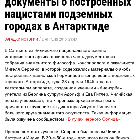
документы о построенных
нацистами подземных
городах в Антарктиде
/
ЗАГАДКИ ИСТОРИИ
2 АПРЕЛЯ 2015, 23:43
В Сантьяго из Чилийского национального военно-
исторического архива похищена часть документов из
собрания знаменитого философа, конспиролога и оккультиста
Мигеля Серрано, в которой содержались материалы о якобы
построенных нацистской Германией в конце войны подземных
городах в Антарктиде, куда 28 апреля 1945 года на
летательном аппарате, созданном учеными «Аненэрбе»,
улетели из Берлина супруги Адольф и Ева Гитлер. Чилийская
печать утверждает, что к пропаже архива может быть
причастно окружение экс-диктатора Августо Пиночета –
большого друга знаменитого оккультиста. Такая информация
была озвучена сообществом
«В лучах черного Солнца»
.
Прежде чем стать ученым, Серрано был послом Чили в
Австрии и Индии. В 30-е-50-е годы прошлого века он близко