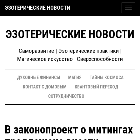
ЭЗОТЕРИЧЕСКИЕ НОВОСТИ
Toggl
navig
ЭЗОТЕРИЧЕСКИЕ НОВОСТИ
Саморазвитие | Эзотерические практики |
Магическое искусство | Сверхспособности
ДУХОВНЫЕ ФИНАНСЫ
МАГИЯ
ТАЙНЫ КОСМОСА
КОНТАКТ С ДОМОВЫМ
КВАНТОВЫЙ ПЕРЕХОД
СОТРУДНИЧЕСТВО
В законопроект о митингах