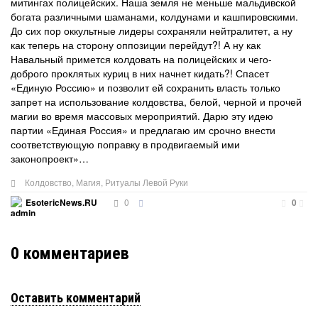
митингах полицейских. Наша земля не меньше мальдивской
богата различными шаманами, колдунами и кашпировскими.
До сих пор оккультные лидеры сохраняли нейтралитет, а ну
как теперь на сторону оппозиции перейдут?! А ну как
Навальный примется колдовать на полицейских и чего-
доброго проклятых куриц в них начнет кидать?! Спасет
«Единую Россию» и позволит ей сохранить власть только
запрет на использование колдовства, белой, черной и прочей
магии во время массовых мероприятий. Дарю эту идею
партии «Единая Россия» и предлагаю им срочно внести
соответствующую поправку в продвигаемый ими
законопроект»…
Колдовство
,
Магия
,
Ритуалы Левой Руки
0
EsotericNews.RU
0
0
комментариев
Оставить комментарий