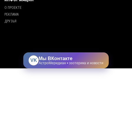
О ПРОЕКТЕ
РЕКЛАМА
ДРУЗЬЯ
Мы ВКонтакте
VK
АстроМеридиан • эзотерика и новости