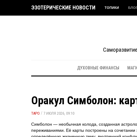
ЭЗОТЕРИЧЕСКИЕ НОВОСТИ
ТОПИКИ
БЛО
Саморазвитие 
ДУХОВНЫЕ ФИНАНСЫ
МАГ
Оракул Симболон: кар
/
ТАРО
7 ИЮЛЯ 2026, 09:10
Симболон — необычная колода, созданная астроло
переживаниями. Её карты построены на сочетании 
определённую жизненную тему, внутренний конфлик