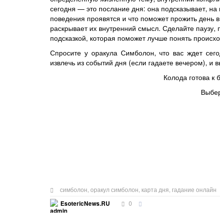
сегодня — это послание дня: она подсказывает, на 
поведения проявятся и что поможет прожить день в
раскрывает их внутренний смысл. Сделайте паузу, 
подсказкой, которая поможет лучше понять происх
Спросите у оракула Симболон, что вас ждет сего
извлечь из событий дня (если гадаете вечером), и 
Колода готова к
Выбер
симболон
,
оракул симболон
,
карта дня
,
гадание онлайн
0
EsotericNews.RU