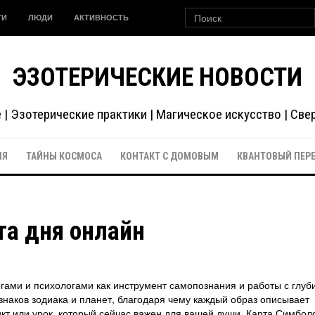
ГИ
ЛЮДИ
АКТИВНОСТЬ
ЭЗОТЕРИЧЕСКИЕ НОВОСТИ
| Эзотерические практики | Магическое искусство | Св
ИЯ
ТАЙНЫ КОСМОСА
КОНТАКТ С ДОМОВЫМ
КВАНТОВЫЙ ПЕР
та дня онлайн
гами и психологами как инструмент самопознания и работы с глу
знаков зодиака и планет, благодаря чему каждый образ описывает
т или урок, который сейчас важен для вашей души. Карта Симбол