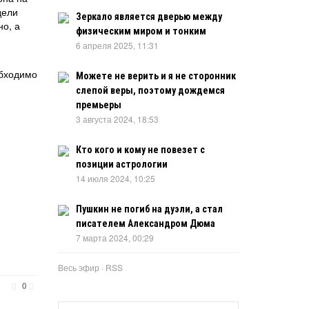
дели
Зеркало является дверью между
но, а
физическим миром и тонким
6 апреля 2025, 11:31
обходимо
Можете не верить и я не сторонник
слепой веры, поэтому дождемся
премьеры
3 августа 2024, 18:53
Кто кого и кому не повезет с
позиции астрологии
14 июля 2024, 10:25
Пушкин не погиб на дуэли, а стал
писателем Александром Дюма
7 марта 2024, 00:29
Весь эфир
·
RSS
0