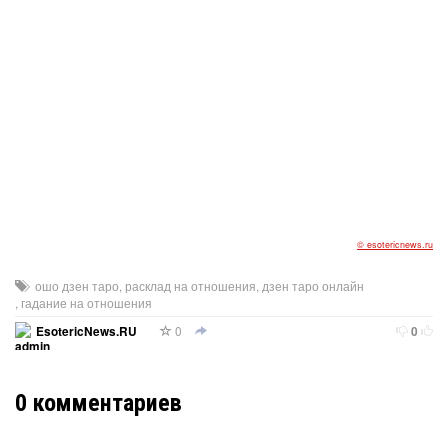
© esotericnews.ru
ошо дзен таро
,
расклад на отношения
,
дзен таро онлайн
,
гадание на отношения
0
EsotericNews.RU
0
0
комментариев