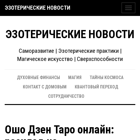
ЭЗОТЕРИЧЕСКИЕ НОВОСТИ
Toggl
navig
ЭЗОТЕРИЧЕСКИЕ НОВОСТИ
Саморазвитие | Эзотерические практики |
Магическое искусство | Сверхспособности
ДУХОВНЫЕ ФИНАНСЫ
МАГИЯ
ТАЙНЫ КОСМОСА
КОНТАКТ С ДОМОВЫМ
КВАНТОВЫЙ ПЕРЕХОД
СОТРУДНИЧЕСТВО
Ошо Дзен Таро онлайн: