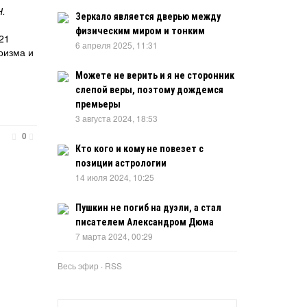
Н.
Зеркало является дверью между
физическим миром и тонким
21
6 апреля 2025, 11:31
оизма и
Можете не верить и я не сторонник
слепой веры, поэтому дождемся
премьеры
3 августа 2024, 18:53
0
Кто кого и кому не повезет с
позиции астрологии
14 июля 2024, 10:25
Пушкин не погиб на дуэли, а стал
писателем Александром Дюма
7 марта 2024, 00:29
Весь эфир
·
RSS