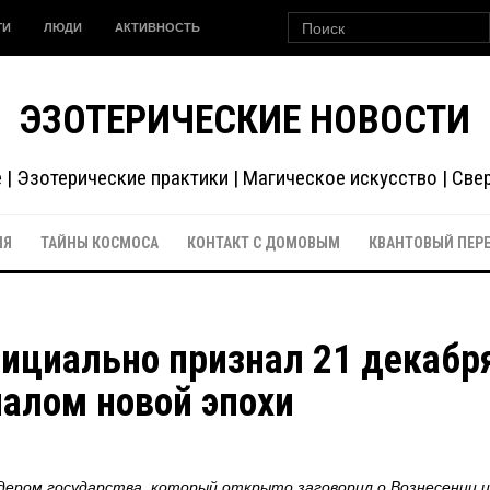
ГИ
ЛЮДИ
АКТИВНОСТЬ
ЭЗОТЕРИЧЕСКИЕ НОВОСТИ
| Эзотерические практики | Магическое искусство | Св
ИЯ
ТАЙНЫ КОСМОСА
КОНТАКТ С ДОМОВЫМ
КВАНТОВЫЙ ПЕР
ициально признал 21 декабр
чалом новой эпохи
дером государства, который открыто заговорил о Вознесении и