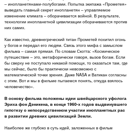
– инопланетянами-полубогами. Попытка экипажа «Прометея»
выведать главный секрет инопланетян – управляемое
изменение климата – оборачивается войной. В результате,
технологии инопланетной цивилизации оборачиваются против
них самих.
Как известно, древнегреческий титан Прометей похитил огонь
у богов и передал его людям. Связь этого мифа с замыслом
фильма – самая прямая. По словам Скотта: «Космическое
путешествие – это, метафорически говоря, вызов богам. Если
бы сверху не поступало никакой помощи, то оказаться там, где
мы сейчас, было бы практически невозможно с
математической точки зрения. Даже NASA и Ватикан согласны
с этим. Вот и мы в фильме пытаемся понять, откуда взялось
человечество».
В основу фильма положены идеи швейцарского уфолога
Эриха фон Дэникена, в конце 1960-х годов выдвинувшего
гипотезу о непосредственном участии инопланетных рас
в развитии древних цивилизаций Земли.
Наиболее же глубоко в суть идей, заложенных в фильм