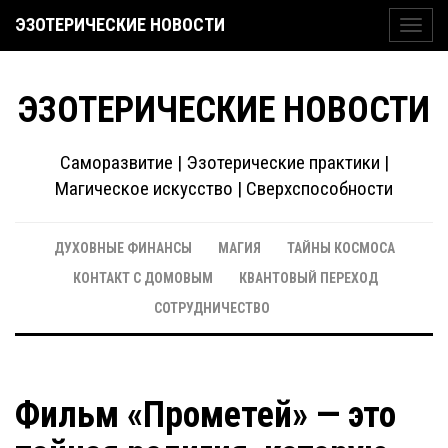
ЭЗОТЕРИЧЕСКИЕ НОВОСТИ
Toggl
navig
ЭЗОТЕРИЧЕСКИЕ НОВОСТИ
Саморазвитие | Эзотерические практики |
Магическое искусство | Сверхспособности
ДУХОВНЫЕ ФИНАНСЫ
МАГИЯ
ТАЙНЫ КОСМОСА
КОНТАКТ С ДОМОВЫМ
КВАНТОВЫЙ ПЕРЕХОД
СОТРУДНИЧЕСТВО
Фильм «Прометей» — это