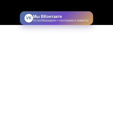
Мы ВКонтакте
VK
АстроМеридиан • эзотерика и новости