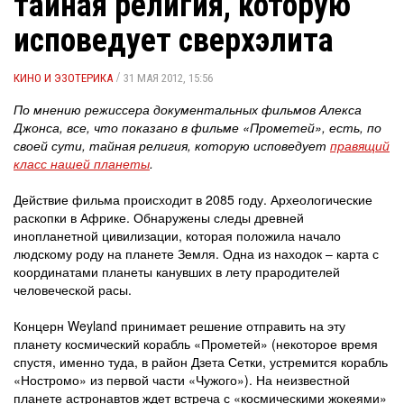
тайная религия, которую
исповедует сверхэлита
/
КИНО И ЭЗОТЕРИКА
31 МАЯ 2012, 15:56
По мнению режиссера документальных фильмов Алекса
Джонса, все, что показано в фильме «Прометей», есть, по
своей сути, тайная религия, которую исповедует
правящий
класс нашей планеты
.
Действие фильма происходит в 2085 году. Археологические
раскопки в Африке. Обнаружены следы древней
инопланетной цивилизации, которая положила начало
людскому роду на планете Земля. Одна из находок – карта с
координатами планеты канувших в лету прародителей
человеческой расы.
Концерн Weyland принимает решение отправить на эту
планету космический корабль «Прометей» (некоторое время
спустя, именно туда, в район Дзета Сетки, устремится корабль
«Ностромо» из первой части «Чужого»). На неизвестной
планете астронавтов ждет встреча с «космическими жокеями»