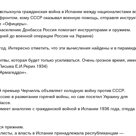
а вспыхнула гражданская война в Испании между националистами в
фронтом, кому СССР оказывал военную помощь, отправля инструк
ме «Офицеры».
 населению Донбасса Россия помогает инструкторами и оружием.
0 дней до военной операции России на Украине)
год. Интересно отметить, что эти вычисления найдены и в пирамид
итвы, которая будет только усиливаться. Очень грозное время, име
Письма Е.И.Рерих 1934)
«Армагеддон».
й премьер Черчилль объявляет холодную войну против СССР.
ссию в разжигании горячей войны, но сам посетил Украину для
бассе.
меет аналогию с гражданской войной в Испании 1936 года, откуда
ся прежним.
листы, а власть в Испании принадлежала республиканцам —