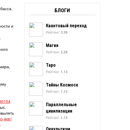
басса.
БЛОГИ
ности и
Квантовый переход
Рейтинг:
3.39
.
Магия
ного
Рейтинг:
2.26
Таро
мира,
Рейтинг:
1.13
ому
Тайны Космоса
Рейтинг:
1.13
36154
Параллельные
ыс.
цивилизации
овылять
Рейтинг:
1.13
to-war/
.
Оккультизм