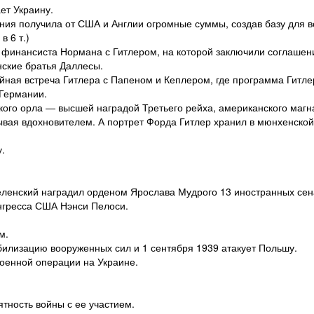
ет Украину.
ния получила от США и Англии огромные суммы, создав базу для 
 6 т.)
о финансиста Нормана с Гитлером, на которой заключили соглашен
ские братья Даллесы.
айная встреча Гитлера с Папеном и Кеплером, где программа Гитл
 Германии.
кого орла — высшей наградой Третьего рейха, американского магн
зывая вдохновителем. А портрет Форда Гитлер хранил в мюнхенской
.
еленский наградил орденом Ярослава Мудрого 13 иностранных сен
онгресса США Нэнси Пелоси.
м.
илизацию вооруженных сил и 1 сентября 1939 атакует Польшу.
оенной операции на Украине.
тность войны с ее участием.