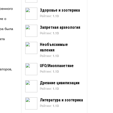
военного
Здоровье и эзотерика
Рейтинг:
1.13
ие о
Запретная археология
ера была
Рейтинг:
1.13
ата
Необъяснимые
явления
Рейтинг:
1.13
UFO/Инопланетяне
аторов,
Рейтинг:
1.13
Древние цивилизации
Рейтинг:
1.13
Литература и эзотерика
Рейтинг:
1.13