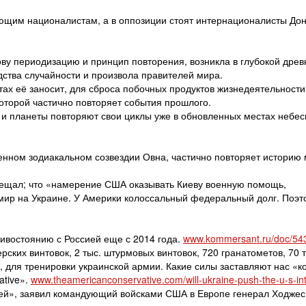
ющим националистам, а в оппозиции стоят интернационалисты Дон
ову периодизацию и принцип повторения, возникла в глубокой древ
дства случайности и произвола правителей мира.
тах её заносит, для сброса побочных продуктов жизнедеятельности
которой частично повторяет события прошлого.
ак и планеты повторяют свои циклы уже в обновленных местах небес
енном зодиакальном созвездии Овна, частично повторяет историю 
вещал; что «намерение США оказывать Киеву военную помощь,
мир на Украине. У Америки колоссальный федеральный долг. Поэт
тивостоянию с Россией еще с 2014 года.
www.kommersant.ru/doc/54
ских винтовок, 2 тыс. штурмовых винтовок, 720 гранатометов, 70 т
в, для тренировки украинской армии. Какие силы заставляют нас «к
ative».
www.theamericanconservative.com/will-ukraine-push-the-u-s-in
ией», заявил командующий войсками США в Европе генерал Ходжес