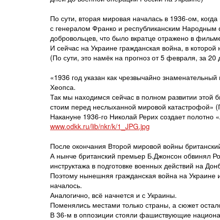
По сути, вторая мировая началась в 1936-ом, когд
с генералом Франко и республиканским Народным 
добровольцев, что было вкратце отражено в филь
И сейчас на Украине гражданская война, в которой
(По сути, это намёк на прогноз от 5 февраля, за 2
«1936 год указан как чрезвычайно знаменательный 
Хеопса.
Так мы находимся сейчас в полном развитии этой б
стоим перед неслыханной мировой катастрофой» (
Накануне 1936-го Николай Рерих создает полотно 
www.odkk.ru/lib/nkr/k/1_JPG.jpg
После окончания Второй мировой войны британски
А нынче британский премьер Б.Джонсон обвинял Ро
инструктажа в подготовке военных действий на Дон
Поэтому нынешняя гражданская война на Украине и
началось.
Аналогично, всё начнется и с Украины.
Поменялись местами только страны, а сюжет остал
В 36-м в оппозиции стояли фашиствующие национа