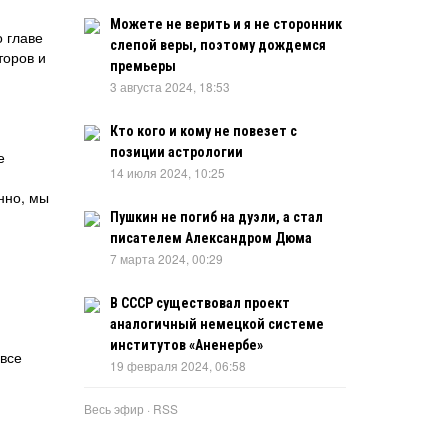
Можете не верить и я не сторонник
о главе
слепой веры, поэтому дождемся
торов и
премьеры
3 августа 2024, 18:53
Кто кого и кому не повезет с
позиции астрологии
е
14 июля 2024, 10:25
нно, мы
Пушкин не погиб на дуэли, а стал
писателем Александром Дюма
7 марта 2024, 00:29
В СССР существовал проект
аналогичный немецкой системе
институтов «Аненербе»
 все
19 февраля 2024, 06:58
Весь эфир
·
RSS