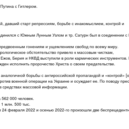
 Путина с Гитлером.
-й, давший старт репрессиям, борьбе с инакомыслием, контрой и
единился с Южным Лунным Узлом и тр. Сатурн был в соединении 
 предвоенным гонениям и ущемлением свобод по всему миру.
трологическое обстоятельство привело к массовым чисткам,
 Ежов, Берия и НКВД выступили в роли кармических инструментов.
ужден исполнить пророчество Христа о своем предательстве.
 аналогичной борьбы с антироссийской пропагандой и «контрой» [от
 против военной операции на Украине и осуждает ее. По поводу пре
 в средствах массовой информации.
 562 000 человек.
1 млн. 500 тыс.
и 24 февраля 2022 и осенью 2022-го произошли две беспрецедент