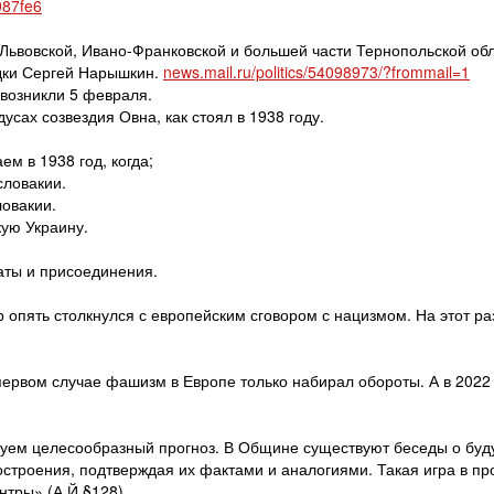
987fe6
 Львовской, Ивано-Франковской и большей части Тернопольской об
дки Сергей Нарышкин.
news.mail.ru/politics/54098973/?frommail=1
 возникли 5 февраля.
дусах созвездия Овна, как стоял в 1938 году.
ем в 1938 год, когда;
словакии.
овакии.
кую Украину.
аты и присоединения.
р опять столкнулся с европейским сговором с нацизмом. На этот ра
 первом случае фашизм в Европе только набирал обороты. А в 2022
вуем целесообразный прогноз. В Общине существуют беседы о бу
строения, подтверждая их фактами и аналогиями. Такая игра в пр
нтры» (А.Й.§128)