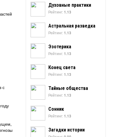
Духовные практики
Рейтинг:
1.13
ластей
Астральная разведка
Рейтинг:
1.13
Эзотерика
Рейтинг:
1.13
Конец света
Рейтинг:
1.13
з с
Тайные общества
Рейтинг:
1.13
 году
Сонник
Рейтинг:
1.13
дущем,
огнозы
Загадки истории
Рейтинг:
0.00