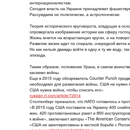
интернационалистам.
Сегодня власть на Украине принадлежит фашиству
Рассуждаем не политически, а астрологически.
Теория исторического круговорота, кладущая в осн
опровергала изображение истории как сферу госпо
Жизнь мчится на возрастающих кругах, а на поворо
Развитие жизни идет по спирали, очередной виток 
Но как нельзя дважды войти в одну и ту же воду, т
эпизода.
Таким образом, положение Урана, в самом воинств
касаемо войны.
Еще в 2015 году обозреватель Counter Punch пред
необходимо для разжигания войны. США не нужен 
США нужна война, чтобы списать его».
russian.rt.com/article/72914
Столтенберг признался, что НАТО готовилось к про
«В 2015 году США поставили на Украину 400 снайпер
мин, 420 противотанковых ракет и 800 инструкторо
к войне», заключают авторы «The American Conserv
«США не заинтересованы в честной борьбе с Росс