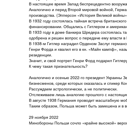
В настоящее время Запад беспрецедентно вооружа
Аналогично и перед Второй мировой войной, Герма
производства. (Эпперсон «История Великой войны» в
В 1932 году состоялась тайная встреча британског
финансировании. Общались с Гитлером и американ
В 1933 году в доме банкира Шредера состоялась т
одобрена и решен вопрос о передаче ему власти в
В 1938-м Гитлер наградил Орденом Заслуг германс
Генри Форда и хвалил его в кн. «Майн кампф», на
резиденции.
Значит, и свой портрет Генри Форд подарил Гитлеру
К чему такая признательность?
Аналогично и осенью 2022-го президент Украины З
бизнесменов, среди которых оказалась и спикер К
Рассуждаем астрологически, а не политически.
Отслеживаем лишь аналогию прошлого с настоящи
В августе 1938 Германия проводит масштабную моб
Таким образом, Польша может быть замешена и в в
29 ноября 2022
Минобороны Польши сочло «крайне высокой» вероя