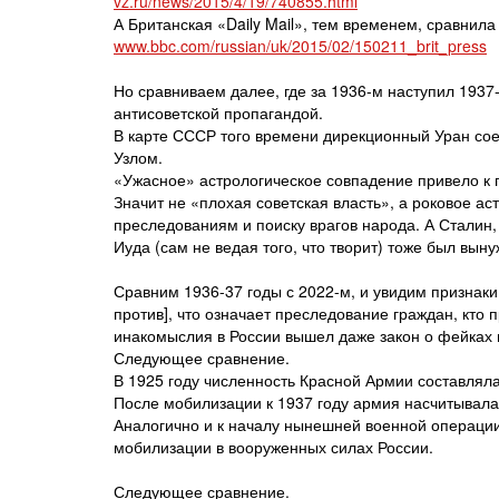
vz.ru/news/2015/4/19/740855.html
А Британская «Daily Mail», тем временем, сравнила
www.bbc.com/russian/uk/2015/02/150211_brit_press
Но сравниваем далее, где за 1936-м наступил 1937
антисоветской пропагандой.
В карте СССР того времени дирекционный Уран со
Узлом.
«Ужасное» астрологическое совпадение привело к
Значит не «плохая советская власть», а роковое ас
преследованиям и поиску врагов народа. А Сталин,
Иуда (сам не ведая того, что творит) тоже был вын
Сравним 1936-37 годы с 2022-м, и увидим признаки
против], что означает преследование граждан, кто
инакомыслия в России вышел даже закон о фейках
Следующее сравнение.
В 1925 году численность Красной Армии составляла
После мобилизации к 1937 году армия насчитывала 
Аналогично и к началу нынешней военной операци
мобилизации в вооруженных силах России.
Следующее сравнение.