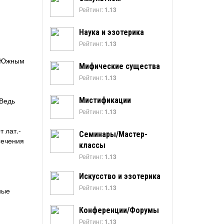
Рейтинг:
1.13
Наука и эзотерика
Рейтинг:
1.13
с Южным
Мифические существа
Рейтинг:
1.13
 Ведь
Мистификации
Рейтинг:
1.13
 лат.-
Семинары/Мастер-
сечения
классы
Рейтинг:
1.13
Искусство и эзотерика
Рейтинг:
1.13
ные
Конференции/Форумы
Рейтинг:
1.13