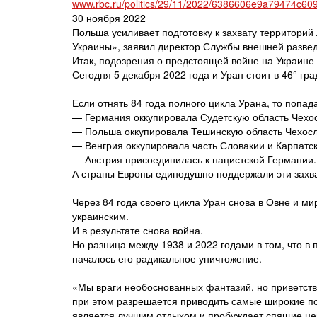
www.rbc.ru/politics/29/11/2022/6386606e9a79474c60
30 ноября 2022
Польша усиливает подготовку к захвату территорий
Украины», заявил директор Службы внешней разве
Итак, подозрения о предстоящей войне на Украине
Сегодня 5 декабря 2022 года и Уран стоит в 46° гра
Если отнять 84 года полного цикла Урана, то попада
— Германия оккупировала Судетскую область Чехо
— Польша оккупировала Тешинскую область Чехосл
— Венгрия оккупировала часть Словакии и Карпатс
— Австрия присоединилась к нацистской Германии.
А страны Европы единодушно поддержали эти захв
Через 84 года своего цикла Уран снова в Овне и ми
украинским.
И в результате снова война.
Но разница между 1938 и 2022 годами в том, что в
началось его радикальное уничтожение.
«Мы враги необоснованных фантазий, но приветст
при этом разрешается приводить самые широкие по
является лучшим отдыхом и пробуждает спящие це